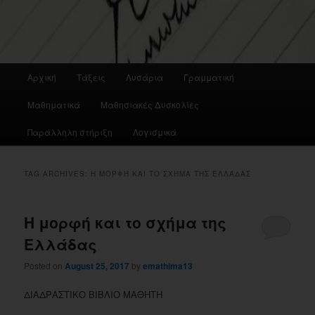
Main
Αρχική
Τάξεις
Λυσάρια
Γραμματική
menu
Μαθηματικά
Μαθησιακές Δυσκολίες
Παράλληλη στήριξη
Λογισμικά
TAG ARCHIVES:
Η ΜΟΡΦΉ ΚΑΙ ΤΟ ΣΧΉΜΑ ΤΗΣ ΕΛΛΆΔΑΣ
Η μορφή και το σχήμα της
Ελλάδας
Posted on
August 25, 2017
by
emathima13
ΔΙΑΔΡΑΣΤΙΚΟ ΒΙΒΛΙΟ ΜΑΘΗΤΗ