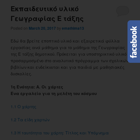
Εκπαιδευτικό υλικό
Γεωγραφίας Ε τάξης
Posted on
March 20, 2017
by
emathima13
Εδώ θα βρείτε εποπτικό υλικό και εξαιρετικά φύλλα
εργασίας ανά μάθημα για το μάθημα της Γεωγραφίας
της Ε τάξης δημοτικού. Πρόκειται για υποστηρικτικό υλικό
προσαρμοσμένο στο αναλυτικό πρόγραμμα των σχολικών
βιβλίων και ενδείκνυται και για παιδιά με μαθησιακές
δυσκολίες.
1η Ενότητα: ​A. Οι χάρτες
​Ένα εργαλείο για τη μελέτη του κόσμου
1.1 Ο χάρτης
1.2 Τα είδη χαρτών
1.3 Η ταυτότητα του χάρτη: Τίτλος και Yπόμνημα