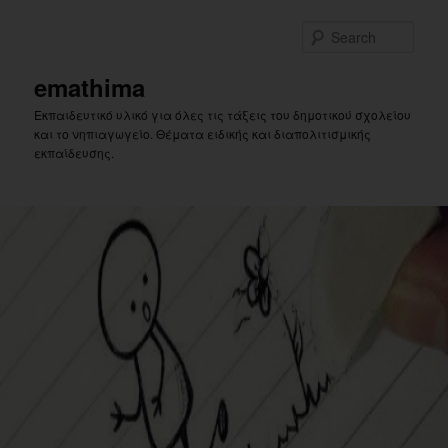
Skip
Skip
to
to
Sear
primary
secondary
content
content
emathima
Εκπαιδευτικό υλικό για όλες τις τάξεις του δημοτικού σχολείου
και το νηπιαγωγείο. Θέματα ειδικής και διαπολιτισμικής
εκπαίδευσης.