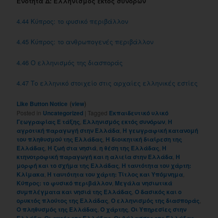
Ενότητα Δ: Ελληνισμός εκτός συνόρων
4.44 Κύπρος: το φυσικό περιβάλλον
4.45 Κύπρος: το ανθρωπογενές περιβάλλον
4.46 Ο ελληνισμός της διασποράς
4.47 Το ελληνικό στοιχείο στις αρχαίες ελληνικές εστίες
(
)
Like Button Notice
view
Posted in
Uncategorized
|
Tagged
Εκπαιδευτικό υλικό
Γεωγραφίας Ε τάξης
,
Ελληνισμός εκτός συνόρων
,
Η
αγροτική παραγωγή στην Ελλάδα
,
Η γεωγραφική κατανομή
του πληθυσμού της Ελλάδας
,
Η διοικητική διαίρεση της
Ελλάδας
,
Η ζωή στα νησιά
,
η θέση της Ελλάδας
,
Η
κτηνοτροφική παραγωγή και η αλιεία στην Ελλάδα
,
Η
μορφή και το σχήμα της Ελλάδας
,
Η ταυτότητα του χάρτη:
Κλίμακα
,
Η ταυτότητα του χάρτη: Τίτλος και Yπόμνημα
,
Κύπρος: το φυσικό περιβάλλον
,
Μεγάλα νησιωτικά
συμπλέγματα και νησιά της Ελλάδας
,
Ο δασικός και ο
ορυκτός πλούτος της Ελλάδας
,
Ο ελληνισμός της διασποράς
,
Ο πληθυσμός της Ελλάδας
,
Ο χάρτης
,
Οι Yπηρεσίες στην
Ελλάδα
,
Οι ακτές της Ελλάδας
,
Οι θάλασσες της Ελλάδας
,