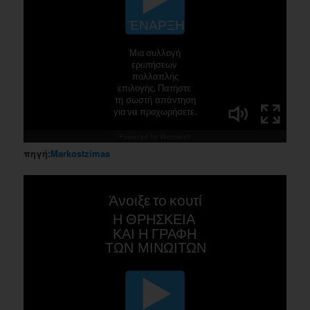
πηγή:
Markostzimas