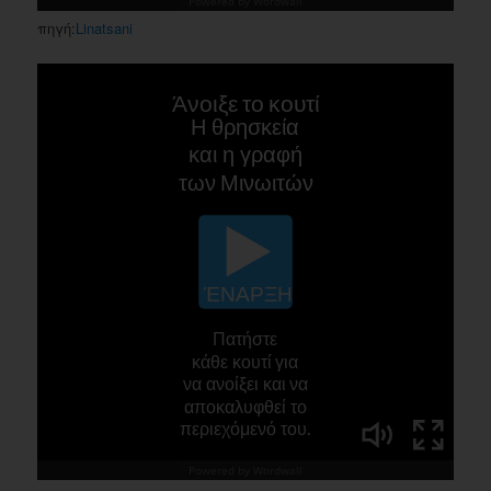
πηγή:
Linatsani