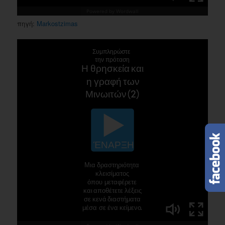
πηγή:
Markostzimas