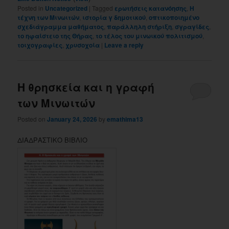
Posted in
Uncategorized
|
Tagged
ερωτήσεις κατανόησης
,
Η
τέχνη των Μινωιτών
,
ιστορία γ δημοτικού
,
οπτικοποιημένο
σχεδιάγραμμα μαθήματος
,
παράλληλη στήριξη
,
σγραγίδες
,
το ηφαίστειο της Θήρας
,
το τέλος του μινωικού πολιτισμού
,
τοιχογραφίες
,
χρυσοχοία
|
Leave a reply
Η θρησκεία και η γραφή
των Μινωιτών
Posted on
January 24, 2026
by
emathima13
ΔΙΑΔΡΑΣΤΙΚΟ ΒΙΒΛΙΟ