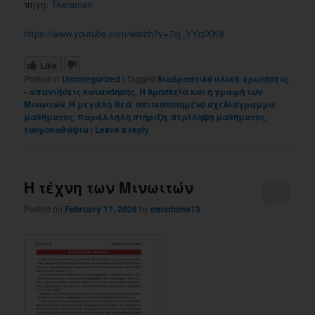
πηγή:
Tkeramari
https://www.youtube.com/watch?v=7cj_YYqIXK8
Like
Posted in
Uncategorized
|
Tagged
διαδραστικό υλικό
,
ερωτήσεις
- απαντήσεις κατανόησης
,
Η θρησκεία και η γραφή των
Μινωιτών
,
Η μεγάλη Θεά
,
οπτικοποιημένο σχεδιάγραμμα
μαθήματος
,
παράλληλη στήριξη
,
περίληψη μαθήματος
,
ταυροκαθάψια
|
Leave a reply
Η τέχνη των Μινωιτών
Posted on
February 17, 2026
by
emathima13