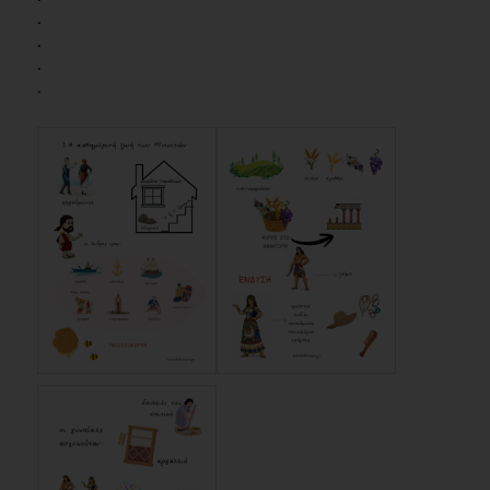
.
.
.
.