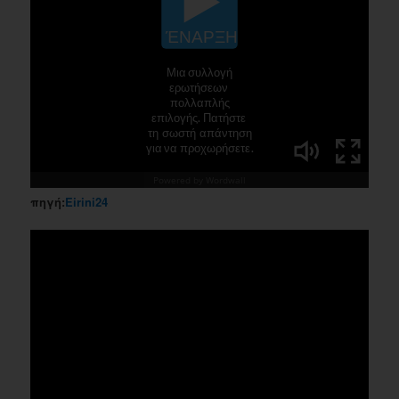
πηγή:
Eirini24