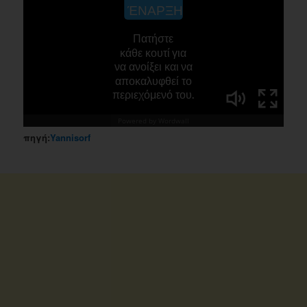
πηγή:
Yannisorf