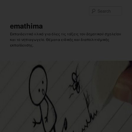
Skip
Skip
to
to
Sear
primary
secondary
content
content
emathima
Εκπαιδευτικό υλικό για όλες τις τάξεις του δημοτικού σχολείου
και το νηπιαγωγείο. Θέματα ειδικής και διαπολιτισμικής
εκπαίδευσης.