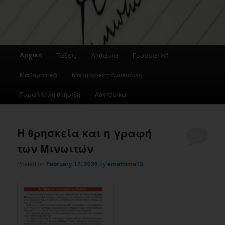
Main
Αρχική
Τάξεις
Λυσάρια
Γραμματική
menu
Μαθηματικά
Μαθησιακές Δυσκολίες
Παράλληλη στήριξη
Λογισμικά
Η θρησκεία και η γραφή
των Μινωιτών
Posted on
February 17, 2026
by
emathima13