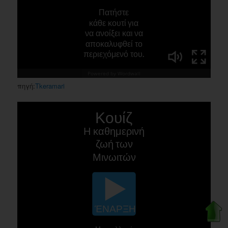
πηγή:
Tkeramari