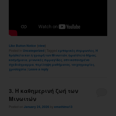
(
)
Like Button Notice
view
Posted in
Uncategorized
|
Tagged
εμπορικές συμφωνίες
,
Η
θρησκεία και η γραφή των Μινωιτών
,
ηφαίστειο θήρας
,
κοσμήματα
,
μινωικές σφραγίδες
,
οπτικοποιημένο
σχεδιάγραμμα
,
περίληψη μαθήματος
,
τοιχογραφίες
,
χρυσοχοία
|
Leave a reply
3. Η καθημερινή ζωή των
Μινωιτών
Posted on
January 24, 2026
by
emathima13