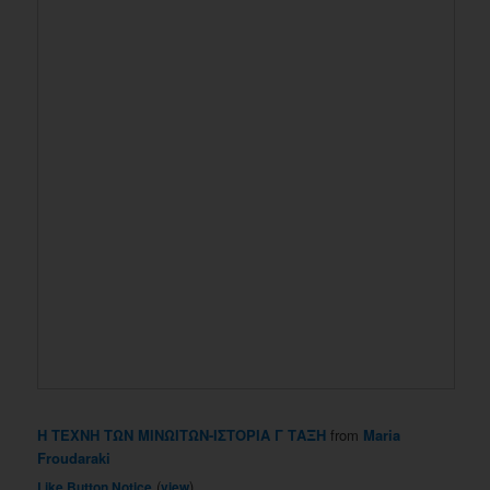
Η ΤΕΧΝΗ ΤΩΝ ΜΙΝΩΙΤΩΝ-ΙΣΤΟΡΙΑ Γ ΤΑΞΗ
from
Maria
Froudaraki
(
)
Like Button Notice
view