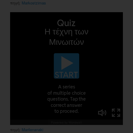
πηγή:
Markostzimas
πηγή:
Marilenanaki