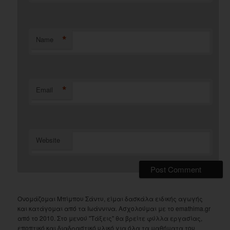
*
Name
*
Email
Website
Ονομάζομαι Μπίμπου Σάντυ, είμαι δασκάλα ειδικής αγωγής
και κατάγομαι από τα Ιωάννινα. Ασχολούμαι με το emathima.gr
από το 2010. Στο μενού "Τάξεις" θα βρείτε φύλλα εργασίας,
εποπτικό και διαδραστικό υλικό για όλα τα μαθήματα του