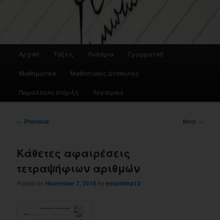
Main
Αρχική
Τάξεις
Λυσάρια
Γραμματική
menu
Μαθηματικά
Μαθησιακές Δυσκολίες
Παράλληλη στήριξη
Λογισμικά
Post
←
Previous
Next
→
navigation
Κάθετες αφαιρέσεις
τετραψήφιων αριθμών
Posted on
November 7, 2016
by
emathima13