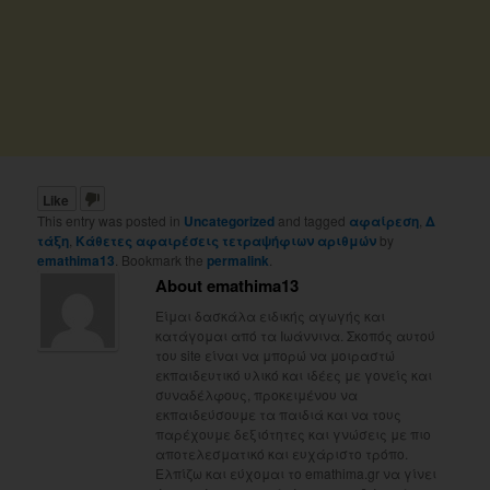
Like
This entry was posted in
Uncategorized
and tagged
αφαίρεση
,
Δ
τάξη
,
Κάθετες αφαιρέσεις τετραψήφιων αριθμών
by
emathima13
. Bookmark the
permalink
.
About emathima13
Είμαι δασκάλα ειδικής αγωγής και
κατάγομαι από τα Ιωάννινα. Σκοπός αυτού
του site είναι να μπορώ να μοιραστώ
εκπαιδευτικό υλικό και ιδέες με γονείς και
συναδέλφους, προκειμένου να
εκπαιδεύσουμε τα παιδιά και να τους
παρέχουμε δεξιότητες και γνώσεις με πιο
αποτελεσματικό και ευχάριστο τρόπο.
Ελπίζω και εύχομαι το emathima.gr να γίνει