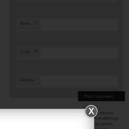
*
Name
*
Email
Website
Ονομάζομαι Μπίμπου Σάντυ, είμαι δασκάλα ειδικής αγωγής
και κατάγομαι από τα Ιωάννινα. Ασχολούμαι με το emathima.gr
από το 2010. Στο μενού "Τάξεις" θα βρείτε φύλλα εργασίας,
εποπτικό και διαδραστικό υλικό για όλα τα μαθήματα του