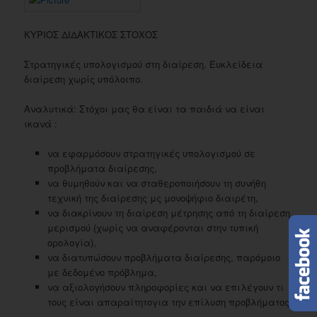
ΚΥΡΙΟΣ ΔΙΔΑΚΤΙΚΟΣ ΣΤΟΧΟΣ
Στρατηγικές υπολογισμού στη διαίρεση. Ευκλείδεια
διαίρεση χωρίς υπόλοιπο.
Αναλυτικά: Στόχοι μας θα είναι τα παιδιά να είναι
ικανά :
να εφαρμόσουν στρατηγικές υπολογισμού σε
προβλήματα διαίρεσης,
να θυμηθούν και να σταθεροποιήσουν τη συνήθη
τεχνική της διαίρεσης μς μονοψήφιο διαιρέτη,
να διακρίνουν τη διαίρεση μέτρησης από τη διαίρεση
μερισμού (χωρίς να αναφέρονται στην τυπική
ορολογία),
να διατυπώσουν προβλήματα διαίρεσης, παρόμοιο
με δεδομένο πρόβλημα,
να αξιολογήσουν πληροφορίες και να επιλέγουν τι
τους είναι απαραίτητογια την επίλυση προβλήματος.