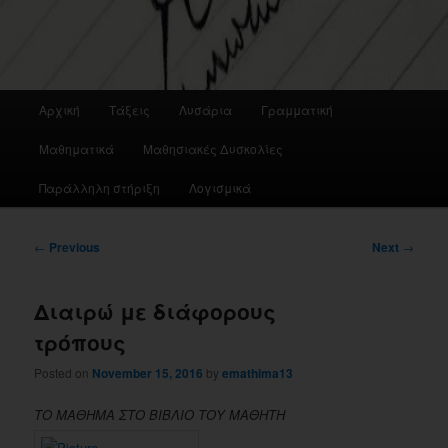
Main
Αρχική
Τάξεις
Λυσάρια
Γραμματική
menu
Μαθηματικά
Μαθησιακές Δυσκολίες
Παράλληλη στήριξη
Λογισμικά
Post
←
Previous
Next
→
navigation
Διαιρώ με διάφορους
τρόπους
Posted on
November 15, 2016
by
emathima13
ΤΟ ΜΑΘΗΜΑ ΣΤΟ ΒΙΒΛΙΟ ΤΟΥ ΜΑΘΗΤΗ