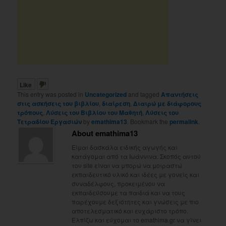
Like
This entry was posted in
Uncategorized
and tagged
Απαντήσεις
στις ασκήσεις του βιβλίου
,
διαίρεση
,
Διαιρώ με διάφορους
τρόπους
,
Λύσεις του Βιβλίου του Μαθητή
,
Λύσεις του
Τετραδίου Εργασιών
by
emathima13
. Bookmark the
permalink
.
About emathima13
Είμαι δασκάλα ειδικής αγωγής και
κατάγομαι από τα Ιωάννινα. Σκοπός αυτού
του site είναι να μπορώ να μοιραστώ
εκπαιδευτικό υλικό και ιδέες με γονείς και
συναδέλφους, προκειμένου να
εκπαιδεύσουμε τα παιδιά και να τους
παρέχουμε δεξιότητες και γνώσεις με πιο
αποτελεσματικό και ευχάριστο τρόπο.
Ελπίζω και εύχομαι το emathima.gr να γίνει