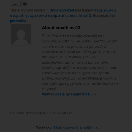
Like
This entry was posted in
Uncategorized
and tagged
γεωμετρικά
στερεά
,
γεωμετρικά σχήματα
by
emathima13
. Bookmark the
permalink
.
About emathima13
Είμαι δασκάλα ειδικής αγωγής και
κατάγομαι από τα Ιωάννινα. Σκοπός αυτού
του site είναι να μπορώ να μοιραστώ
εκπαιδευτικό υλικό και ιδέες με γονείς και
συναδέλφους, προκειμένου να
εκπαιδεύσουμε τα παιδιά και να τους
παρέχουμε δεξιότητες και γνώσεις με πιο
αποτελεσματικό και ευχάριστο τρόπο.
Ελπίζω και εύχομαι το emathima.gr να γίνει
ένα χρήσιμο εργαλείο για τον δάσκαλο και
το γονιό.
View all posts by emathima13
→
2 THOUGHTS ON “
ΓΕΩΜΕΤΡΙΚΆ ΣΧΉΜΑΤΑ
”
Pingback:
Μαθηματικά Α τάξη | e-