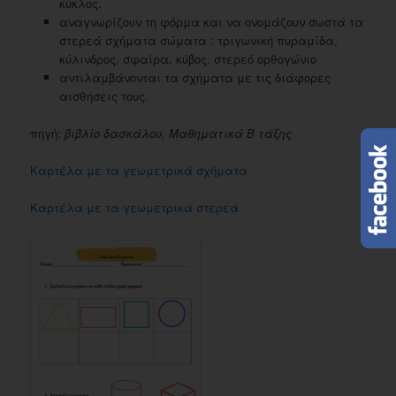
κύκλος.
αναγνωρίζουν τη φόρμα και να ονομάζουν σωστά τα
στερεά σχήματα σώματα : τριγωνική πυραμίδα,
κύλινδρος, σφαίρα, κύβος, στερεό ορθογώνιο
αντιλαμβάνονται τα σχήματα με τις διάφορες
αισθήσεις τους.
πηγή:
βιβλίο δασκάλου, Μαθηματικά Β τάξης
Καρτέλα με τα γεωμετρικά σχήματα
Καρτέλα με τα γεωμετρικά στερεά