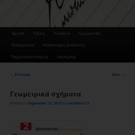
Main
Αρχική
Τάξεις
Λυσάρια
Γραμματική
menu
Μαθηματικά
Μαθησιακές Δυσκολίες
Παράλληλη στήριξη
Λογισμικά
Post
←
Previous
Next
→
navigation
Γεωμετρικά σχήματα
Posted on
September 12, 2013
by
emathima13