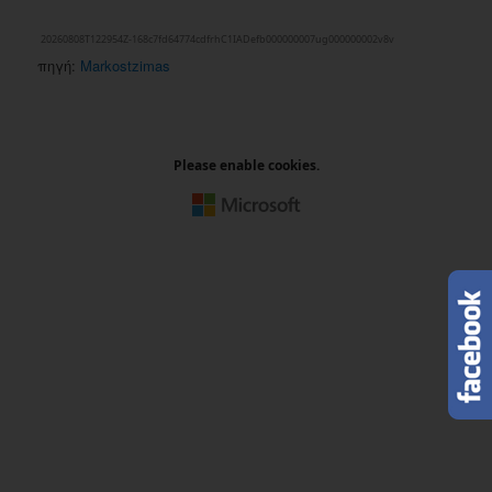
πηγή:
Markostzimas