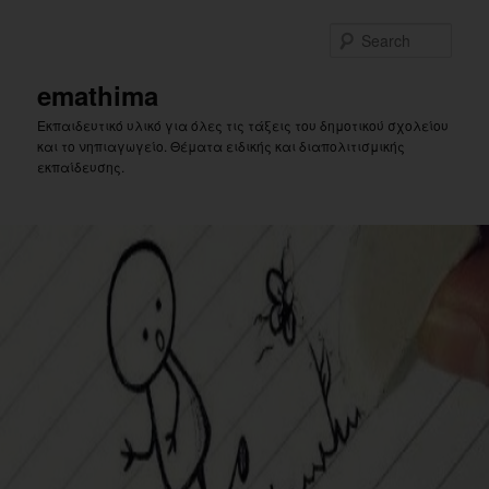
Skip
Skip
to
to
Sear
primary
secondary
content
content
emathima
Εκπαιδευτικό υλικό για όλες τις τάξεις του δημοτικού σχολείου
και το νηπιαγωγείο. Θέματα ειδικής και διαπολιτισμικής
εκπαίδευσης.