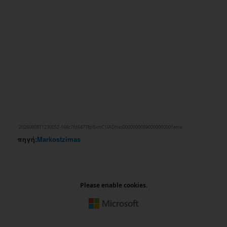
πηγή:
Markostzimas