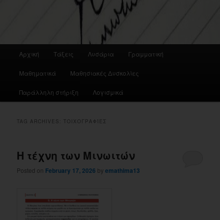
Main
Αρχική
Τάξεις
Λυσάρια
Γραμματική
menu
Μαθηματικά
Μαθησιακές Δυσκολίες
Παράλληλη στήριξη
Λογισμικά
TAG ARCHIVES:
ΤΟΙΧΟΓΡΑΦΊΕΣ
Η τέχνη των Μινωιτών
Posted on
February 17, 2026
by
emathima13