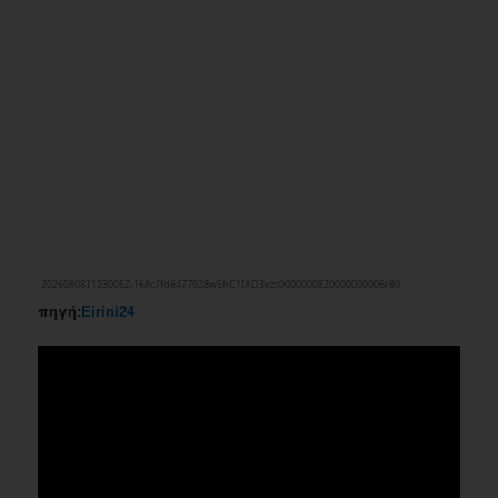
πηγή:
Eirini24