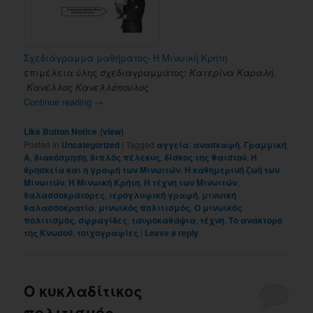
Σχεδιάγραμμα μαθήματος- Η Μινωική Κρήτη
επιμέλεια ύλης σχεδιαγραμμάτος:
Κατερίνα Καραλή,
Κανέλλος Κανελλόπουλος
Continue reading
→
(
)
Like Button Notice
view
Posted in
Uncategorized
|
Tagged
αγγεία
,
ανασκαφή
,
Γραμμική
Α
,
διακόσμηση
,
διπλός πέλεκυς
,
δίσκος της Φαιστού
,
Η
θρησκεία και η γραφή των Μινωιτών
,
Η καθημερινή ζωή των
Μινωιτών
,
Η Μινωική Κρήτη
,
Η τέχνη των Μινωιτών
,
θαλασσοκράτορες
,
ιερογλυφική γραφή
,
μινωική
θαλασσοκρατία
,
μινωικός πολιτισμός
,
Ο μινωικός
πολιτισμός
,
σφραγίδες
,
ταυροκαθάψια
,
τέχνη
,
Το ανάκτορο
της Κνωσού
,
τοιχογραφίες
|
Leave a reply
Ο κυκλαδίτικος
πολιτισμός