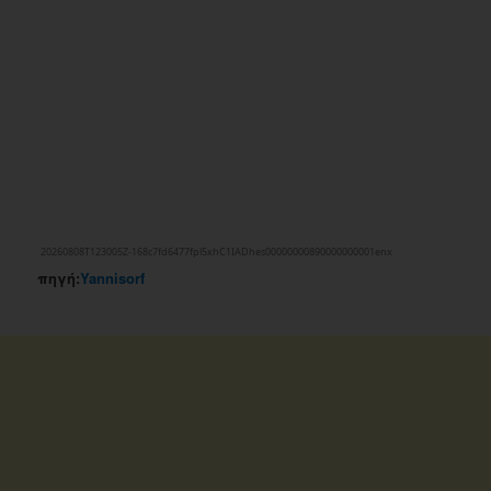
πηγή:
Yannisorf