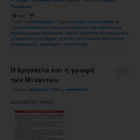
Froudaraki
Like
Posted in
Uncategorized
|
Tagged
ερωτήσεις κατανόησης
,
Η
τέχνη των Μινωιτών
,
ιστορία γ δημοτικού
,
οπτικοποιημένο
σχεδιάγραμμα μαθήματος
,
παράλληλη στήριξη
,
σγραγίδες
,
το ηφαίστειο της Θήρας
,
το τέλος του μινωικού πολιτισμού
,
τοιχογραφίες
,
χρυσοχοία
|
Leave a reply
Η θρησκεία και η γραφή
των Μινωιτών
Posted on
January 24, 2026
by
emathima13
ΔΙΑΔΡΑΣΤΙΚΟ ΒΙΒΛΙΟ