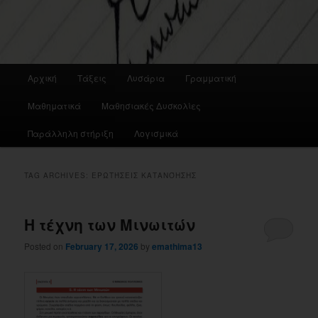
Main
Αρχική
Τάξεις
Λυσάρια
Γραμματική
menu
Μαθηματικά
Μαθησιακές Δυσκολίες
Παράλληλη στήριξη
Λογισμικά
TAG ARCHIVES:
ΕΡΩΤΉΣΕΙΣ ΚΑΤΑΝΌΗΣΗΣ
Η τέχνη των Μινωιτών
Posted on
February 17, 2026
by
emathima13