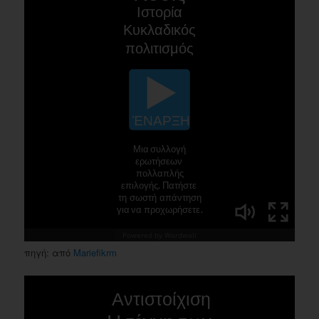
πηγή: από
Mariefikrm