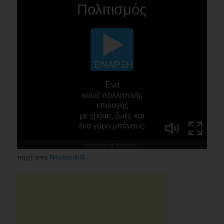
πηγή:από
Nikolopniki3