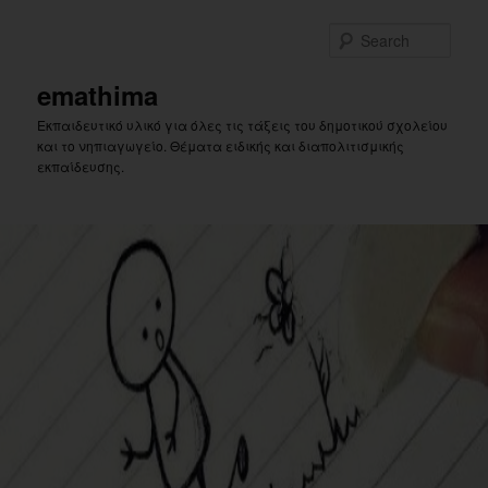
Skip
Skip
to
to
Sear
primary
secondary
content
content
emathima
Εκπαιδευτικό υλικό για όλες τις τάξεις του δημοτικού σχολείου
και το νηπιαγωγείο. Θέματα ειδικής και διαπολιτισμικής
εκπαίδευσης.