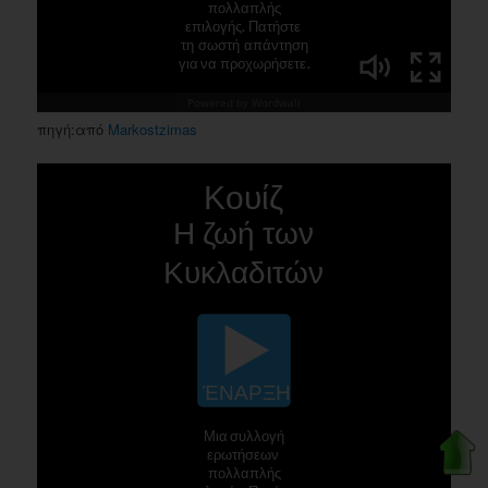
πηγή:από
Markostzimas