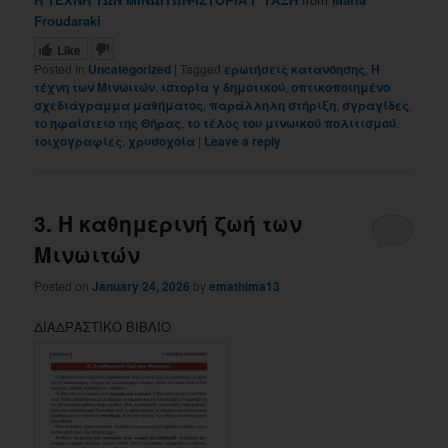
Froudaraki
Like
Posted in
Uncategorized
|
Tagged
ερωτήσεις κατανόησης
,
Η
τέχνη των Μινωιτών
,
ιστορία γ δημοτικού
,
οπτικοποιημένο
σχεδιάγραμμα μαθήματος
,
παράλληλη στήριξη
,
σγραγίδες
,
το ηφαίστειο της Θήρας
,
το τέλος του μινωικού πολιτισμού
,
τοιχογραφίες
,
χρυσοχοία
|
Leave a reply
3. Η καθημερινή ζωή των
Μινωιτών
Posted on
January 24, 2026
by
emathima13
ΔΙΑΔΡΑΣΤΙΚΟ ΒΙΒΛΙΟ