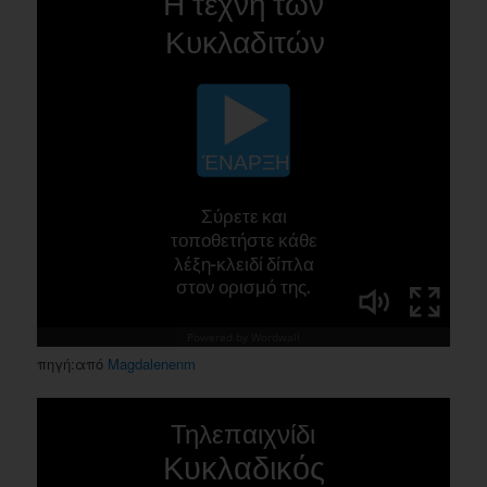
πηγή:από
Magdalenenm