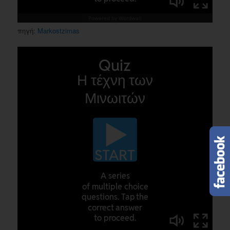
πηγή:
Markostzimas