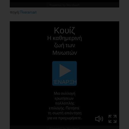
πηγή:
Tkeramari