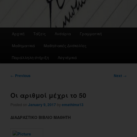
Main
Αρχική
Τάξεις
Λυσάρια
Γραμματική
menu
Μαθηματικά
Μαθησιακές Δυσκολίες
Παράλληλη στήριξη
Λογισμικά
Post
←
Previous
Next
→
navigation
Οι αριθμοί μέχρι το 50
Posted on
January 9, 2017
by
emathima13
ΔΙΑΔΡΑΣΤΙΚΟ ΒΙΒΛΙΟ ΜΑΘΗΤΗ