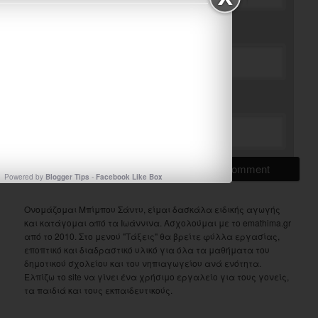
*
Email
Website
Powered by
Blogger Tips
-
Facebook Like Box
Ονομάζομαι Μπίμπου Σάντυ, είμαι δασκάλα ειδικής αγωγής
και κατάγομαι από τα Ιωάννινα. Ασχολούμαι με το emathima.gr
από το 2010. Στο μενού "Τάξεις" θα βρείτε φύλλα εργασίας,
εποπτικό και διαδραστικό υλικό για όλα τα μαθήματα του
δημοτικού σχολείου και του νηπιαγωγείου ανά ενότητα.
Ελπίζω το site να γίνει ένα χρήσιμο εργαλείο για τους γονείς,
τα παιδιά και τους εκπαιδευτικούς.