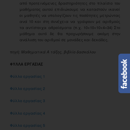
από προτεινόμενες δραστηριότητες στο πλαίσιο του
μαθήματος αυτού επιδιώκουμε να καταστούν ικανοί
οι μαθητές να υπολογίζουν τις ποσότητες μετρώντας
ανά 10 και στη συνέχεια να γράφουν με αριθμούς
τα αντίστοιχα αθροίσματα (π.χ. 10+10+10+4=34) Στο
μάθημα αυτό δε θα προχωρήσουμε ακόμη στην
ανάλυση του αριθμού σε μονάδες και δεκάδες.
πηγή:
Μαθηματικά Α τάξης, βιβλίο δασκάλου
ΦΥΛΛΑ ΕΡΓΑΣΙΑΣ
Φύλλο εργασίας 1
Φύλλο εργασίας 2
Φύλλο εργασίας 3
Φύλλο εργασίας 4
Φύλλο εργασίας 5