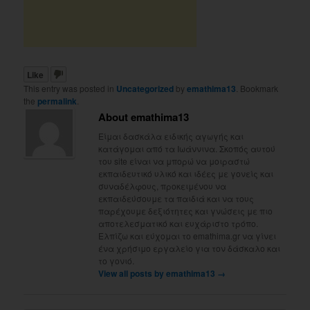
Like
This entry was posted in
Uncategorized
by
emathima13
. Bookmark
the
permalink
.
About emathima13
Είμαι δασκάλα ειδικής αγωγής και
κατάγομαι από τα Ιωάννινα. Σκοπός αυτού
του site είναι να μπορώ να μοιραστώ
εκπαιδευτικό υλικό και ιδέες με γονείς και
συναδέλφους, προκειμένου να
εκπαιδεύσουμε τα παιδιά και να τους
παρέχουμε δεξιότητες και γνώσεις με πιο
αποτελεσματικό και ευχάριστο τρόπο.
Ελπίζω και εύχομαι το emathima.gr να γίνει
ένα χρήσιμο εργαλείο για τον δάσκαλο και
το γονιό.
View all posts by emathima13
→