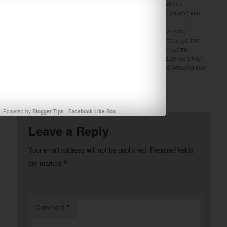
του site είναι να μπορώ να μοιραστώ
εκπαιδευτικό υλικό και ιδέες με γονείς και
συναδέλφους, προκειμένου να
εκπαιδεύσουμε τα παιδιά και να τους
παρέχουμε δεξιότητες και γνώσεις με πιο
αποτελεσματικό και ευχάριστο τρόπο.
Ελπίζω και εύχομαι το emathima.gr να γίνει
ένα χρήσιμο εργαλείο για τον δάσκαλο και
το γονιό.
View all posts by emathima13
→
Powered by
Blogger Tips
-
Facebook Like Box
Leave a Reply
Your email address will not be published.
Required fields
*
are marked
*
Comment