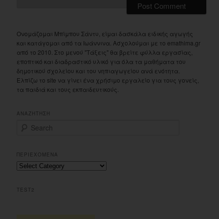
Ονομάζομαι Μπίμπου Σάντυ, είμαι δασκάλα ειδικής αγωγής
και κατάγομαι από τα Ιωάννινα. Ασχολούμαι με το emathima.gr
από το 2010. Στο μενού "Τάξεις" θα βρείτε φύλλα εργασίας,
εποπτικό και διαδραστικό υλικό για όλα τα μαθήματα του
δημοτικού σχολείου και του νηπιαγωγείου ανά ενότητα.
Ελπίζω το site να γίνει ένα χρήσιμο εργαλείο για τους γονείς,
τα παιδιά και τους εκπαιδευτικούς.
ΑΝΑΖΗΤΗΣΗ
S
e
a
r
ΠΕΡΙΕΧΟΜΕΝΑ
c
Περιεχομενα
h
TEST2