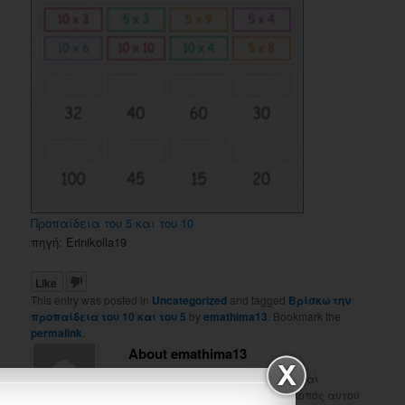
Προπαίδεια του 5 και του 10
πηγή: Erinikolla19
Like
This entry was posted in
Uncategorized
and tagged
Βρίσκω την
προπαίδεια του 10 και του 5
by
emathima13
. Bookmark the
permalink
.
About emathima13
Είμαι δασκάλα ειδικής αγωγής και
κατάγομαι από τα Ιωάννινα. Σκοπός αυτού