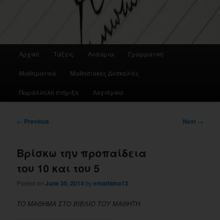
Main
Αρχική
Τάξεις
Λυσάρια
Γραμματική
menu
Μαθηματικά
Μαθησιακές Δυσκολίες
Παράλληλη στήριξη
Λογισμικά
Post
←
Previous
Next
→
navigation
Βρίσκω την προπαίδεια
του 10 και του 5
Posted on
June 30, 2014
by
emathima13
ΤΟ ΜΑΘΗΜΑ ΣΤΟ ΒΙΒΛΙΟ ΤΟΥ ΜΑΘΗΤΗ