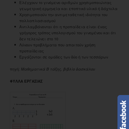
Ελέγχουν το γινόμενο αριθμών χρησιμοποιώντας
γεωμετρική ερμηνεία και εποπτικό υλικό ή δάχτυλα
Χρησιμοποιούν την αντιμεταθετική ιδιότητα του
πολλαπλασιασμού
Αντιλαμβάνονται ότι η προπαίδεια είναι ένας
γρήγορος τρόπος υπολογισμού του γινομένου και ότι
δεν τελειώνει στο 10
Λύνουν προβλήματα που απαιτούν χρήση
προπαίδειας
Εργάζονται σε ομάδες των δύο ή των τεσσάρων
πηγή:
Μαθηματικά Β τάξης, βιβλίο δασκάλου
ΦΥΛΛΑ ΕΡΓΑΣΙΑΣ