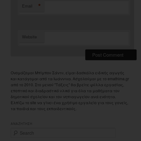
*
Email
Website
Ονομάζομαι Μπίμπου Σάντυ, είμαι δασκάλα ειδικής αγωγής
και κατάγομαι από τα Ιωάννινα. Ασχολούμαι με το emathima.gr
από το 2010. Στο μενού "Τάξεις" θα βρείτε φύλλα εργασίας,
εποπτικό και διαδραστικό υλικό για όλα τα μαθήματα του
δημοτικού σχολείου και του νηπιαγωγείου ανά ενότητα.
Ελπίζω το site να γίνει ένα χρήσιμο εργαλείο για τους γονείς,
τα παιδιά και τους εκπαιδευτικούς.
ΑΝΑΖΗΤΗΣΗ
S
e