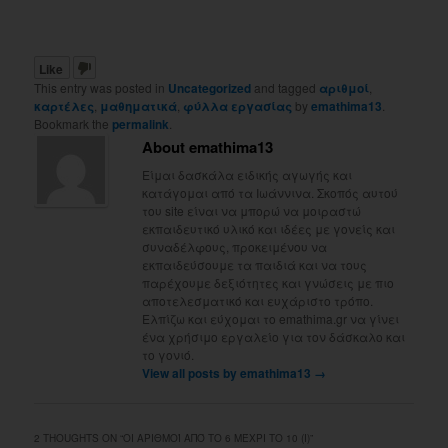
Like
This entry was posted in
Uncategorized
and tagged
αριθμοί
,
καρτέλες
,
μαθηματικά
,
φύλλα εργασίας
by
emathima13
.
Bookmark the
permalink
.
About emathima13
Είμαι δασκάλα ειδικής αγωγής και
κατάγομαι από τα Ιωάννινα. Σκοπός αυτού
του site είναι να μπορώ να μοιραστώ
εκπαιδευτικό υλικό και ιδέες με γονείς και
συναδέλφους, προκειμένου να
εκπαιδεύσουμε τα παιδιά και να τους
παρέχουμε δεξιότητες και γνώσεις με πιο
αποτελεσματικό και ευχάριστο τρόπο.
Ελπίζω και εύχομαι το emathima.gr να γίνει
ένα χρήσιμο εργαλείο για τον δάσκαλο και
το γονιό.
View all posts by emathima13
→
2 THOUGHTS ON “
ΟΙ ΑΡΙΘΜΟΊ ΑΠΌ ΤΟ 6 ΜΈΧΡΙ ΤΟ 10 (Ι)
”