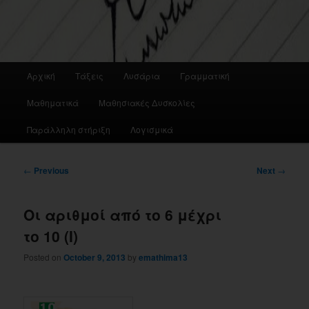
Main
Αρχική
Τάξεις
Λυσάρια
Γραμματική
menu
Μαθηματικά
Μαθησιακές Δυσκολίες
Παράλληλη στήριξη
Λογισμικά
Post
←
Previous
Next
→
navigation
Οι αριθμοί από το 6 μέχρι
το 10 (Ι)
Posted on
October 9, 2013
by
emathima13