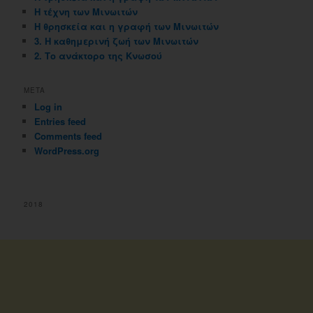
Η τέχνη των Μινωιτών
Η θρησκεία και η γραφή των Μινωιτών
3. Η καθημερινή ζωή των Μινωιτών
2. Το ανάκτορο της Κνωσού
META
Log in
Entries feed
Comments feed
WordPress.org
2018