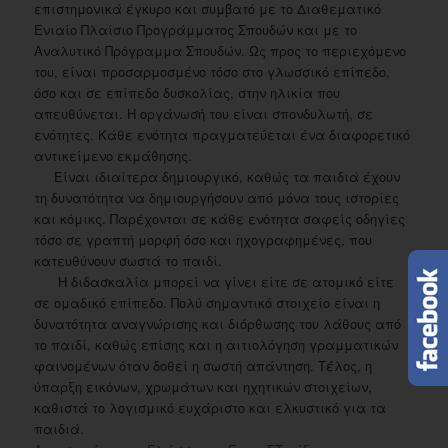
επιστημονικά έγκυρο και συμβατό με το Διαθεματικό
Ενιαίο Πλαίσιο Προγράμματος Σπουδών και με το
Αναλυτικό Πρόγραμμα Σπουδών. Ως προς το περιεχόμενο
του, είναι προσαρμοσμένο τόσο στο γλωσσικό επίπεδο,
όσο και σε επίπεδο δυσκολίας, στην ηλικία που
απευθύνεται. Η οργάνωσή του είναι σπονδυλωτή, σε
ενότητες. Κάθε ενότητα πραγματεύεται ένα διαφορετικό
αντικείμενο εκμάθησης.
Είναι ιδιαίτερα δημιουργικό, καθώς τα παιδιά έχουν
τη δυνατότητα να δημιουργήσουν από μόνα τους ιστορίες
και κόμικς. Παρέχονται σε κάθε ενότητα σαφείς οδηγίες
τόσο σε γραπτή μορφή όσο και ηχογραφημένες, που
κατευθύνουν σωστά το παιδί.
Η διδασκαλία μπορεί να γίνει είτε σε ατομικό είτε
σε ομαδικό επίπεδο. Πολύ σημαντικό στοιχείο είναι η
δυνατότητα αναγνώρισης και διόρθωσης του λάθους από
το παιδί, καθώς επίσης και η αιτιολόγηση γραμματικών
φαινομένων όταν δοθεί η σωστή απάντηση. Τέλος, η
ύπαρξη εικόνων, χρωμάτων και ηχητικών στοιχείων,
καθιστά το λογισμικό ευχάριστο και ελκυστικό για τα
παιδιά.