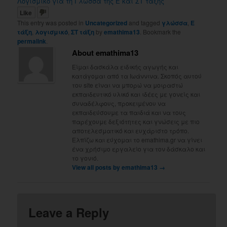
Λογισμικό για τη Γλώσσα της Ε και ΣΤ τάξης
Like
This entry was posted in
Uncategorized
and tagged
γλώσσα
,
Ε
τάξη
,
λογισμικό
,
ΣΤ τάξη
by
emathima13
. Bookmark the
permalink
.
About emathima13
Είμαι δασκάλα ειδικής αγωγής και
κατάγομαι από τα Ιωάννινα. Σκοπός αυτού
του site είναι να μπορώ να μοιραστώ
εκπαιδευτικό υλικό και ιδέες με γονείς και
συναδέλφους, προκειμένου να
εκπαιδεύσουμε τα παιδιά και να τους
παρέχουμε δεξιότητες και γνώσεις με πιο
αποτελεσματικό και ευχάριστο τρόπο.
Ελπίζω και εύχομαι το emathima.gr να γίνει
ένα χρήσιμο εργαλείο για τον δάσκαλο και
το γονιό.
View all posts by emathima13
→
Leave a Reply