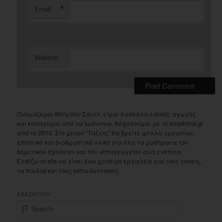
*
Email
Website
Ονομάζομαι Μπίμπου Σάντυ, είμαι δασκάλα ειδικής αγωγής
και κατάγομαι από τα Ιωάννινα. Ασχολούμαι με το emathima.gr
από το 2010. Στο μενού "Τάξεις" θα βρείτε φύλλα εργασίας,
εποπτικό και διαδραστικό υλικό για όλα τα μαθήματα του
δημοτικού σχολείου και του νηπιαγωγείου ανά ενότητα.
Ελπίζω το site να γίνει ένα χρήσιμο εργαλείο για τους γονείς,
τα παιδιά και τους εκπαιδευτικούς.
ΑΝΑΖΗΤΗΣΗ
S
e