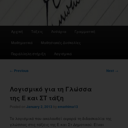
Main
Αρχική
Τάξεις
Λυσάρια
Γραμματική
menu
Μαθηματικά
Μαθησιακές Δυσκολίες
Παράλληλη στήριξη
Λογισμικά
Post
←
Previous
Next
→
navigation
Λογισμικό για τη Γλώσσα
της Ε και ΣΤ τάξη
Posted on
January 2, 2013
by
emathima13
Το λογισμικό που ακολουθεί αφορά τη διδασκαλία της
γλώσσας στις τάξεις της Ε και Στ Δημοτικού. Είναι