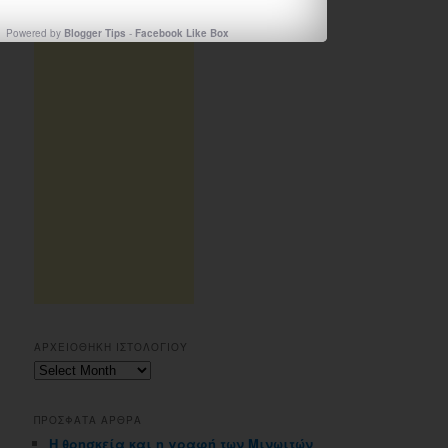
Powered by
Blogger Tips
-
Facebook Like Box
ΑΡΧΕΙΟΘΗΚΗ ΙΣΤΟΛΟΓΙΟΥ
Αρχειοθηκη
ιστολογιου
ΠΡΟΣΦΑΤΑ ΑΡΘΡΑ
Η θρησκεία και η γραφή των Μινωιτών