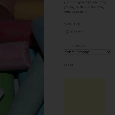
χρήσιμο εργαλείο για τους
γονείς, τα παιδιά και τους
εκπαιδευτικούς.
ΑΝΑΖΗΤΗΣΗ
S
e
a
r
ΠΕΡΙΕΧΟΜΕΝΑ
c
Περιεχομενα
h
TEST2