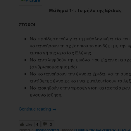
Μάθημα 1
: Το μήλο της Έριδας
ο
ΣΤΟΧΟΙ
Να προϊδεαστούν για τη μυθολογική αιτία του
κατανοήσουν τη σχέση που το συνδέει με την κ
αρπαγή της ωραίας Ελένης.
Να αντιληφθούν την εικόνα που είχαν οι αρχαί
(ανθρωπομορφισμός)
Να κατανοήσουν την έννοια έριδα, να τη συσ
αντίθετες έννοιες και να εμπλουτίσουν το λεξι
Να ασκηθούν στην προσέγγιση καταστάσεων
ενσυναίσθηση.
Continue reading
→
Like
4
3
Posted in
Uncategorized
|
Tagged
Η θυσία της Ιφιγένειας
,
Ο Αχιλ