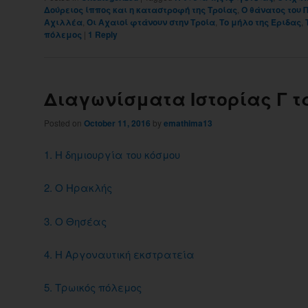
Δούρειος ίππος και η καταστροφή της Τροίας
,
Ο θάνατος του 
Αχιλλέα
,
Οι Αχαιοί φτάνουν στην Τροία
,
Το μήλο της Έριδας
,
πόλεμος
|
1
Reply
Διαγωνίσματα Ιστορίας Γ τ
Posted on
October 11, 2016
by
emathima13
1. Η δημιουργία του κόσμου
2. Ο Ηρακλής
3. Ο Θησέας
4. Η Αργοναυτική εκστρατεία
5. Τρωικός πόλεμος