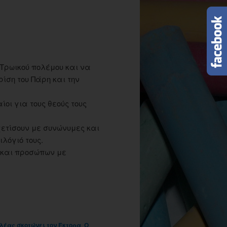
 Τρωικού πολέμου και να
ρίση του Πάρη και την
οι για τους θεούς τους
χετίσουν με συνώνυμες και
λόγιό τους.
 και προσώπων με
λέας σκοτώνει τον Έκτορα
,
Ο