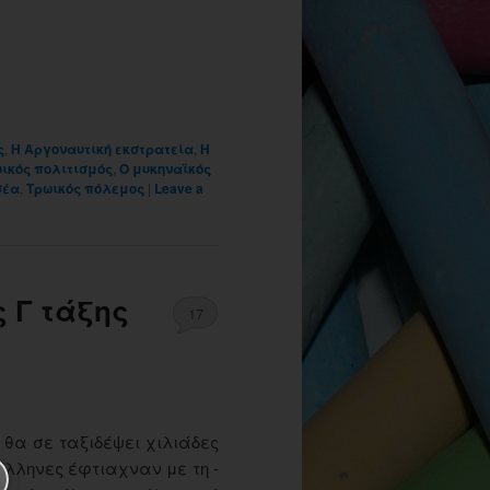
ς
,
Η Αργοναυτική εκστρατεία
,
Η
ωικός πολιτισμός
,
Ο μυκηναϊκός
σέα
,
Τρωικός πόλεμος
|
Leave a
ς Γ τάξης
17
ς θα σε ταξιδέψει χιλιάδες
 Έλληνες έφτιαχναν με τη ­