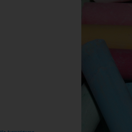
άξη
,
διαγωνίσματα
,