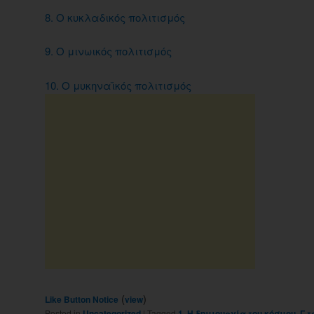
8. Ο κυκλαδικός πολιτισμός
9. Ο μινωικός πολιτισμός
10. Ο μυκηναϊκός πολιτισμός
(
)
Like Button Notice
view
Posted in
Uncategorized
|
Tagged
1. Η δημιουργία του κόσμου
,
Γ τ