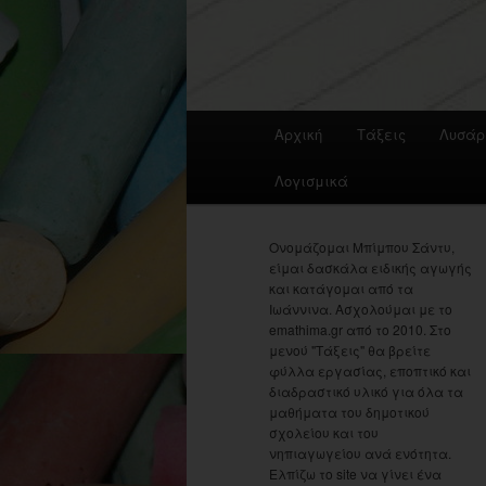
Main
Αρχική
Τάξεις
Λυσάρ
menu
Λογισμικά
Ονομάζομαι Μπίμπου Σάντυ,
είμαι δασκάλα ειδικής αγωγής
και κατάγομαι από τα
Ιωάννινα. Ασχολούμαι με το
emathima.gr από το 2010. Στο
μενού "Τάξεις" θα βρείτε
φύλλα εργασίας, εποπτικό και
διαδραστικό υλικό για όλα τα
μαθήματα του δημοτικού
σχολείου και του
νηπιαγωγείου ανά ενότητα.
Ελπίζω το site να γίνει ένα