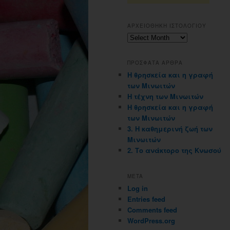
ΑΡΧΕΙΟΘΗΚΗ ΙΣΤΟΛΟΓΙΟΥ
Αρχειοθηκη
ιστολογιου
ΠΡΟΣΦΑΤΑ ΑΡΘΡΑ
Η θρησκεία και η γραφή
των Μινωιτών
Η τέχνη των Μινωιτών
Η θρησκεία και η γραφή
των Μινωιτών
3. Η καθημερινή ζωή των
Μινωιτών
2. Το ανάκτορο της Κνωσού
META
Log in
Entries feed
Comments feed
WordPress.org