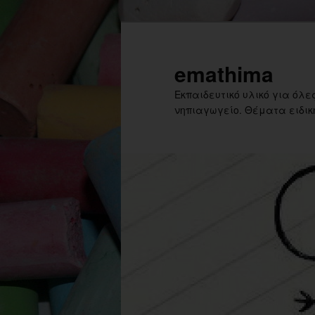
Skip
Skip
to
to
primary
secondary
emathima
content
content
Εκπαιδευτικό υλικό για όλες
νηπιαγωγείο. Θέματα ειδική