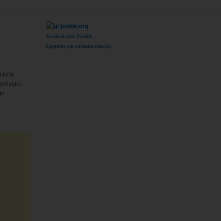
Δουλειά από Jooble
Εργασία για εκπαιδευτικούς
ολείο
ννίνων.
ε!