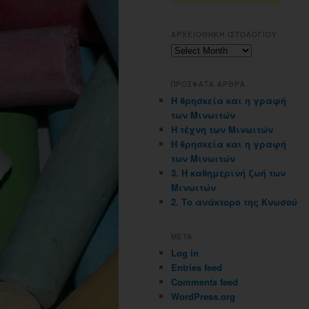
ΑΡΧΕΙΟΘΗΚΗ ΙΣΤΟΛΟΓΙΟΥ
Αρχειοθηκη
ιστολογιου
ΠΡΟΣΦΑΤΑ ΑΡΘΡΑ
Η θρησκεία και η γραφή
των Μινωιτών
Η τέχνη των Μινωιτών
Η θρησκεία και η γραφή
των Μινωιτών
3. Η καθημερινή ζωή των
Μινωιτών
2. Το ανάκτορο της Κνωσού
META
Log in
Entries feed
Comments feed
WordPress.org