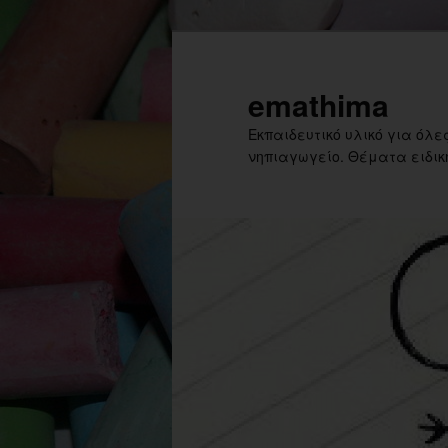
Skip
to
primary
emathima
content
Εκπαιδευτικό υλικό για όλες
νηπιαγωγείο. Θέματα ειδική