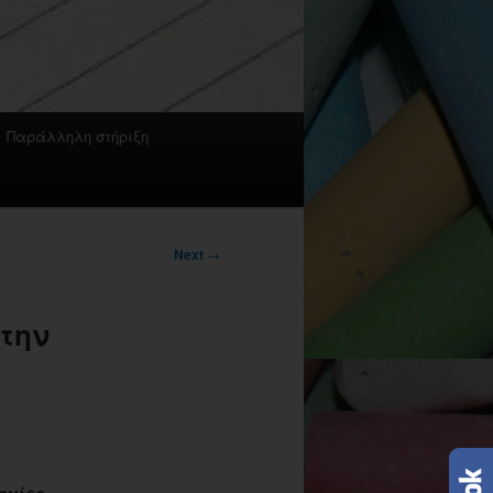
Παράλληλη στήριξη
Next
→
την
ηγίες