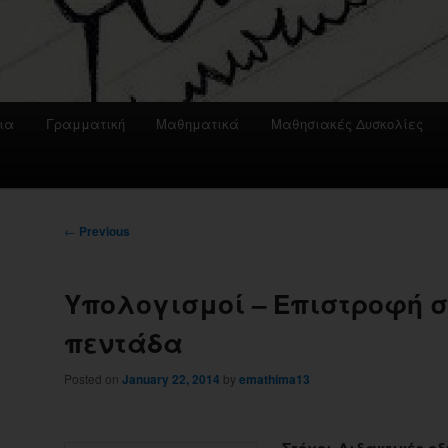
ια
Γραμματική
Μαθηματικά
Μαθησιακές Δυσκολίες
Post
←
Previous
navigation
Υπολογισμοί – Επιστροφή σ
πεντάδα
Posted on
January 22, 2014
by
emathima13
Στόχοι-Διδακτικές οδ