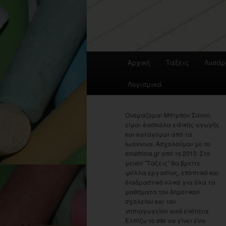
Main
Αρχική
Τάξεις
Λυσάρ
menu
Λογισμικά
Ονομάζομαι Μπίμπου Σάντυ,
είμαι δασκάλα ειδικής αγωγής
και κατάγομαι από τα
Ιωάννινα. Ασχολούμαι με το
emathima.gr από το 2010. Στο
μενού "Τάξεις" θα βρείτε
φύλλα εργασίας, εποπτικό και
διαδραστικό υλικό για όλα τα
μαθήματα του δημοτικού
σχολείου και του
νηπιαγωγείου ανά ενότητα.
Ελπίζω το site να γίνει ένα