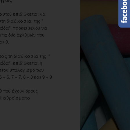
αυτού επιδιώκεται να
τη διαδικασία της ”
άδα”, προκειμένου να
ατα δύο αριθμών που
αι 9.
ας τη διαδικασία της ”
άδα”, επιδιώκεται η
στον υπολογισμό των
6, 7 + 7, 8 + 8 και 9 + 9
 9 που έχουν όρους
λά αθροίσματα