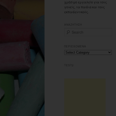
χρήσιμο εργαλείο για τους
γονείς, τα παιδιά και τους
εκπαιδευτικούς.
ΑΝΑΖΗΤΗΣΗ
S
e
a
r
ΠΕΡΙΕΧΟΜΕΝΑ
c
Περιεχομενα
h
TEST2