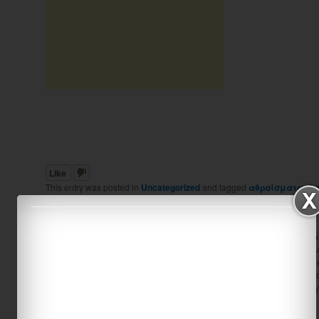
Like
This entry was posted in
Uncategorized
and tagged
αθροίσματα
,
δι
στην πεντάδα
,
Υπολογισμοί
by
emathima13
. Bookmark the
perma
About emathima13
Είμαι δασκάλα ειδικής αγωγής και κατάγομαι
του site είναι να μπορώ να μοιραστώ εκπαιδευτ
συναδέλφους, προκειμένου να εκπαιδεύσουμε 
παρέχουμε δεξιότητες και γνώσεις με πιο απ
τρόπο. Ελπίζω και εύχομαι το emathima.gr να 
τον δάσκαλο και το γονιό.
View all posts by emathima13
→