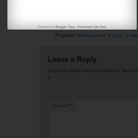
ONE THOUGHT ON “
ΥΠΟΛΟΓΙΣΜΟΊ – ΕΠΙΣΤΡΟΦΉ ΣΤΗΝ ΠΕΝΤΆΔΑ
”
Powered by
Blogger Tips
-
Facebook Like Box
Pingback:
Μαθηματικά Α τάξη | e-mat
Leave a Reply
Your email address will not be published.
Required
*
*
Comment