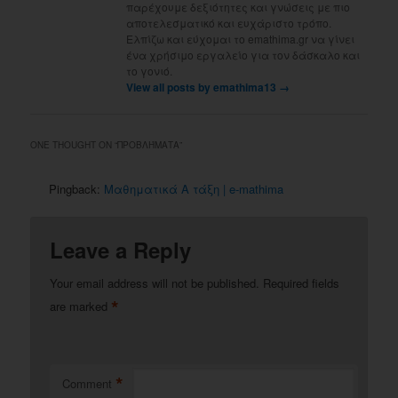
παρέχουμε δεξιότητες και γνώσεις με πιο
αποτελεσματικό και ευχάριστο τρόπο.
Ελπίζω και εύχομαι το emathima.gr να γίνει
ένα χρήσιμο εργαλείο για τον δάσκαλο και
το γονιό.
View all posts by emathima13
→
ONE THOUGHT ON “
ΠΡΟΒΛΉΜΑΤΑ
”
Pingback:
Μαθηματικά Α τάξη | e-mathima
Leave a Reply
Your email address will not be published.
Required fields
*
are marked
*
Comment