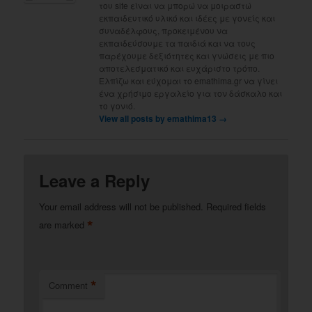
του site είναι να μπορώ να μοιραστώ
εκπαιδευτικό υλικό και ιδέες με γονείς και
συναδέλφους, προκειμένου να
εκπαιδεύσουμε τα παιδιά και να τους
παρέχουμε δεξιότητες και γνώσεις με πιο
αποτελεσματικό και ευχάριστο τρόπο.
Ελπίζω και εύχομαι το emathima.gr να γίνει
ένα χρήσιμο εργαλείο για τον δάσκαλο και
το γονιό.
View all posts by emathima13
→
Leave a Reply
Your email address will not be published.
Required fields
*
are marked
*
Comment