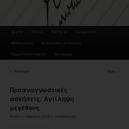
Main
Αρχική
Τάξεις
Λυσάρια
Γραμματική
menu
Μαθηματικά
Μαθησιακές Δυσκολίες
Παράλληλη στήριξη
Λογισμικά
Post
←
Previous
Next
→
navigation
Προαναγνωστικές
ασκήσεις: Αντίληψη
μεγέθους
Posted on
March 9, 2013
by
emathima13