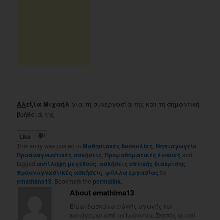
Αλ
εξία Μιχαήλ
για τη συνεργασία της και τη σημαντική
βοήθειά της
Like
This entry was posted in
Μαθησιακές δυσκολίες
,
Νηπιαγωγείο
,
Προαναγνωστικές ασκήσεις
,
Προμαθηματικές έννοιες
and
tagged
αντίληψη μεγέθους
,
ασκήσεις οπτικής διάκρισης
,
προαναγνωστικές ασκήσεις
,
φύλλα εργασίας
by
emathima13
. Bookmark the
permalink
.
About emathima13
Είμαι δασκάλα ειδικής αγωγής και
κατάγομαι από τα Ιωάννινα. Σκοπός αυτού