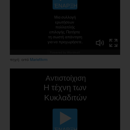
πηγή: από
Mariefikrm