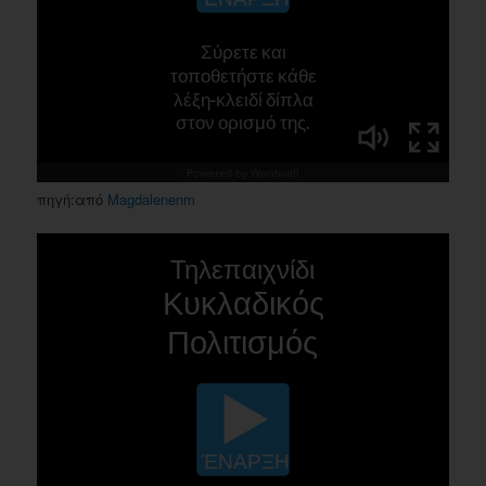
πηγή:από
Magdalenenm