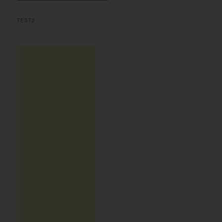
h
TEST2