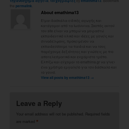
τηγανόσχημα αγγεία
,
τοιχογραφίες
by
emathima13
. Bookmark
the
permalink
.
About emathima13
Είμαι δασκάλα ειδικής αγωγής και
κατάγομαι από τα Ιωάννινα. Σκοπός αυτού
του site είναι να μπορώ να μοιραστώ
εκπαιδευτικό υλικό και ιδέες με γονείς και
συναδέλφους, προκειμένου να
εκπαιδεύσουμε τα παιδιά και να τους
παρέχουμε δεξιότητες και γνώσεις με πιο
αποτελεσματικό και ευχάριστο τρόπο.
Ελπίζω και εύχομαι το emathima.gr να γίνει
ένα χρήσιμο εργαλείο για τον δάσκαλο και
το γονιό.
View all posts by emathima13
→
Leave a Reply
Your email address will not be published.
Required fields
*
are marked