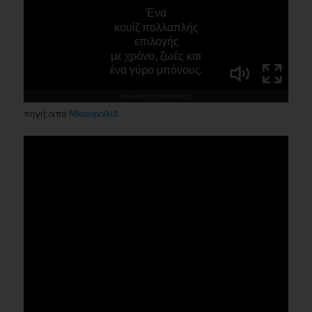
πηγή:από
Nikolopniki3