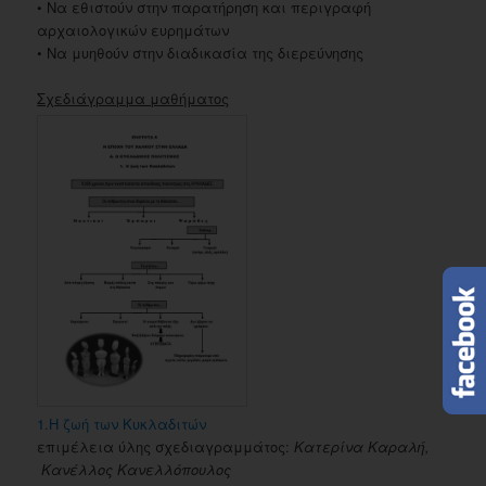
• Να εθιστούν στην παρατήρηση και περιγραφή
αρχαιολογικών ευρημάτων
• Να μυηθούν στην διαδικασία της διερεύνησης
Σχεδιάγραμμα μαθήματος
1.Η ζωή των Κυκλαδιτών
επιμέλεια ύλης σχεδιαγραμμάτος:
Κατερίνα Καραλή,
Κανέλλος Κανελλόπουλος