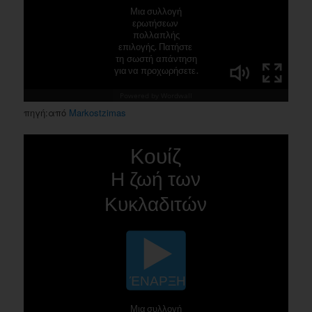
πηγή:από
Markostzimas