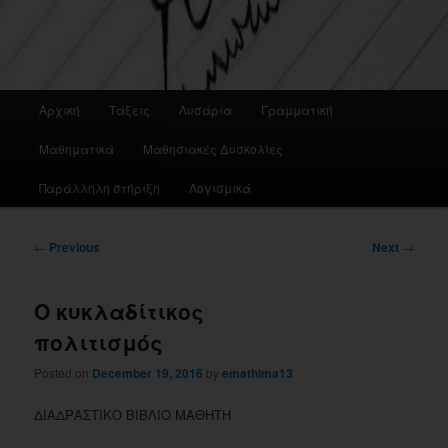
Main
Αρχική
Τάξεις
Λυσάρια
Γραμματική
menu
Μαθηματικά
Μαθησιακές Δυσκολίες
Παράλληλη στήριξη
Λογισμικά
Post
←
Previous
Next
→
navigation
Ο κυκλαδίτικος
πολιτισμός
Posted on
December 19, 2016
by
emathima13
ΔΙΑΔΡΑΣΤΙΚΟ ΒΙΒΛΙΟ ΜΑΘΗΤΗ