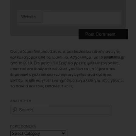
Website
Ονομάζομαι Μπίμπου Σάντυ, είμαι δασκάλα ειδικής αγωγής
και κατάγομαι από τα Ιωάννινα. Ασχολούμαι με το emathima.gr
από το 2010. Στο μενού "Τάξεις" θα βρείτε φύλλα εργασίας,
εποπτικό και διαδραστικό υλικό για όλα τα μαθήματα του
δημοτικού σχολείου και του νηπιαγωγείου ανά ενότητα.
Ελπίζω το site να γίνει ένα χρήσιμο εργαλείο για τους γονείς,
τα παιδιά και τους εκπαιδευτικούς.
ΑΝΑΖΗΤΗΣΗ
S
e
a
r
ΠΕΡΙΕΧΟΜΕΝΑ
c
Περιεχομενα