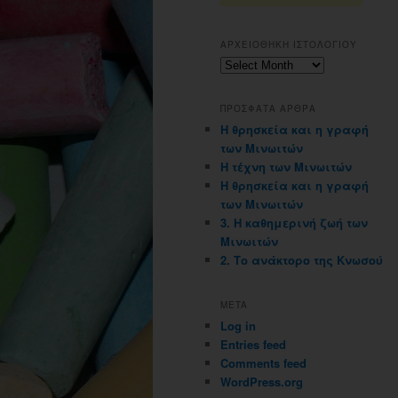
ΑΡΧΕΙΟΘΗΚΗ ΙΣΤΟΛΟΓΙΟΥ
Αρχειοθηκη
ιστολογιου
ΠΡΟΣΦΑΤΑ ΑΡΘΡΑ
Η θρησκεία και η γραφή
των Μινωιτών
Η τέχνη των Μινωιτών
Η θρησκεία και η γραφή
των Μινωιτών
3. Η καθημερινή ζωή των
Μινωιτών
2. Το ανάκτορο της Κνωσού
META
Log in
Entries feed
Comments feed
WordPress.org