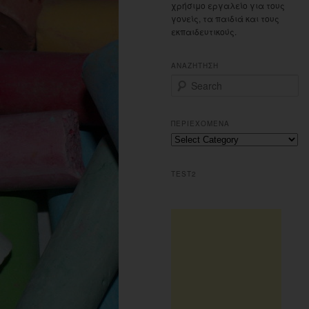
χρήσιμο εργαλείο για τους
γονείς, τα παιδιά και τους
εκπαιδευτικούς.
ΑΝΑΖΗΤΗΣΗ
S
e
a
r
ΠΕΡΙΕΧΟΜΕΝΑ
c
Περιεχομενα
h
TEST2