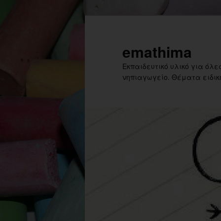
Skip
to
primary
emathima
content
Εκπαιδευτικό υλικό για όλες
νηπιαγωγείο. Θέματα ειδική