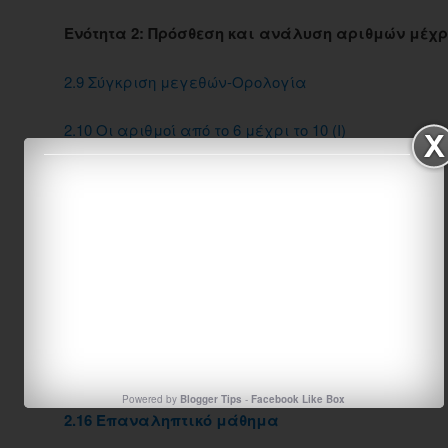
Ενότητα 2: Πρόσθεση και ανάλυση αριθμών μέχρι
2.9 Σύγκριση μεγεθών-Ορολογία
2.10 Οι αριθμοί από το 6 μέχρι το 10 (Ι)
2.11 Οι αριθμοί από το 6 μέχρι το 10 (ΙΙ)
2.12 Σύγκριση αριθμών- Τα σύμβολα <, > και =
2.13 Πρόσθεση και ανάλυση αριθμών μέχρι το 5 (ΙΙ)
2.14 Γραφή της πρόσθεσης με τη χρήση συμβόλων
2.15 Προβλήματα
Powered by
Blogger Tips
-
Facebook Like Box
2.16 Επαναληπτικό μάθημα