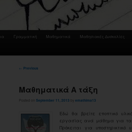
ια
Γραμματική
Μαθηματικά
Μαθησιακές Δυσκολίες
Post
←
Previous
navigation
Μαθηματικά Α τάξη
Posted on
September 11, 2013
by
emathima13
Εδώ θα βρείτε εποπτικό υλικ
εργασίας ανά μάθημα για τα 
Πρόκειται για υποστηρικτικό 