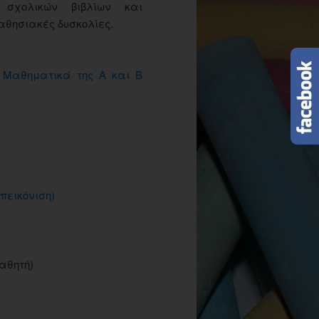
σχολικών βιβλίων και
μαθησιακές δυσκολίες.
α Μαθηματικά της Α και Β
πεικόνιση)
αθητή)