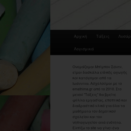
Main
Αρχική
Τάξεις
Λυσάρ
menu
Λογισμικά
Ονομάζομαι Μπίμπου Σάντυ,
είμαι δασκάλα ειδικής αγωγής
και κατάγομαι από τα
Ιωάννινα. Ασχολούμαι με το
emathima.gr από το 2010. Στο
μενού "Τάξεις" θα βρείτε
φύλλα εργασίας, εποπτικό και
διαδραστικό υλικό για όλα τα
μαθήματα του δημοτικού
σχολείου και του
νηπιαγωγείου ανά ενότητα.
Ελπίζω το site να γίνει ένα