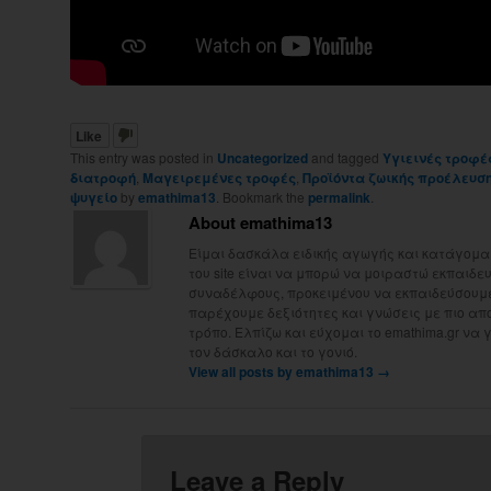
Like
This entry was posted in
Uncategorized
and tagged
Yγιεινές τροφέ
διατροφή
,
Μαγειρεμένες τροφές
,
Προϊόντα ζωικής προέλευσ
ψυγείο
by
emathima13
. Bookmark the
permalink
.
About emathima13
Είμαι δασκάλα ειδικής αγωγής και κατάγομαι
του site είναι να μπορώ να μοιραστώ εκπαιδευτ
συναδέλφους, προκειμένου να εκπαιδεύσουμε 
παρέχουμε δεξιότητες και γνώσεις με πιο απ
τρόπο. Ελπίζω και εύχομαι το emathima.gr να 
τον δάσκαλο και το γονιό.
View all posts by emathima13
→
Leave a Reply