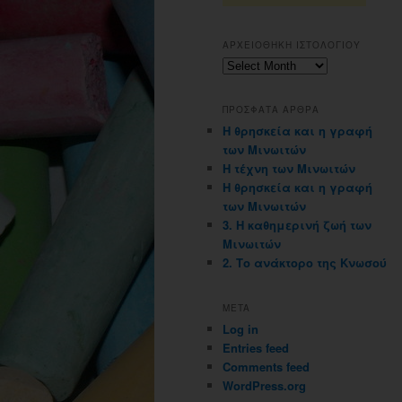
ΑΡΧΕΙΟΘΗΚΗ ΙΣΤΟΛΟΓΙΟΥ
Αρχειοθηκη
ιστολογιου
ΠΡΟΣΦΑΤΑ ΑΡΘΡΑ
Η θρησκεία και η γραφή
των Μινωιτών
Η τέχνη των Μινωιτών
Η θρησκεία και η γραφή
των Μινωιτών
3. Η καθημερινή ζωή των
Μινωιτών
2. Το ανάκτορο της Κνωσού
META
Log in
Entries feed
Comments feed
WordPress.org