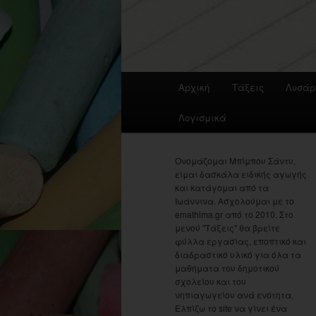
Main
Αρχική
Τάξεις
Λυσάρ
menu
Λογισμικά
Ονομάζομαι Μπίμπου Σάντυ,
είμαι δασκάλα ειδικής αγωγής
και κατάγομαι από τα
Ιωάννινα. Ασχολούμαι με το
emathima.gr από το 2010. Στο
μενού "Τάξεις" θα βρείτε
φύλλα εργασίας, εποπτικό και
διαδραστικό υλικό για όλα τα
μαθήματα του δημοτικού
σχολείου και του
νηπιαγωγείου ανά ενότητα.
Ελπίζω το site να γίνει ένα