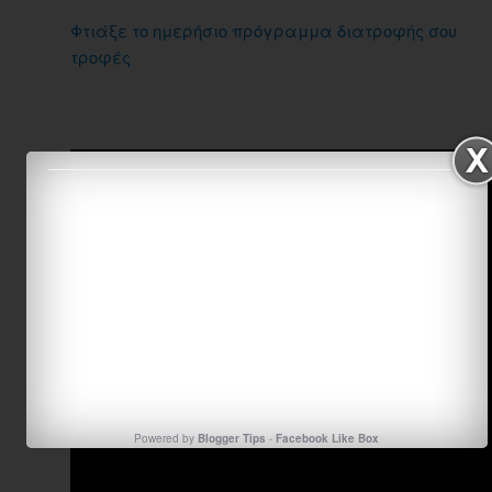
Φτιάξε το ημερήσιο πρόγραμμα διατροφής σου
τροφές
Powered by
Blogger Tips
-
Facebook Like Box