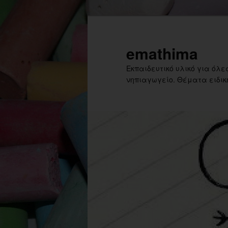
Skip
to
primary
emathima
content
Εκπαιδευτικό υλικό για όλες
νηπιαγωγείο. Θέματα ειδική