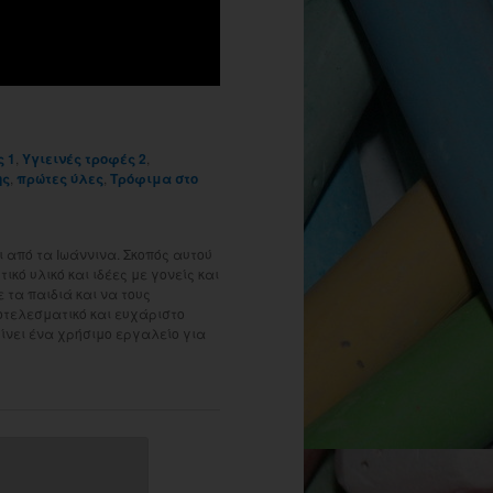
ς 1
,
Yγιεινές τροφές 2
,
ης
,
πρώτες ύλες
,
Τρόφιμα στο
 από τα Ιωάννινα. Σκοπός αυτού
ικό υλικό και ιδέες με γονείς και
τα παιδιά και να τους
οτελεσματικό και ευχάριστο
γίνει ένα χρήσιμο εργαλείο για