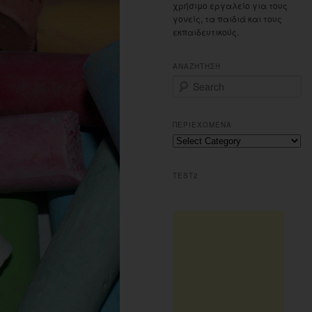
χρήσιμο εργαλείο για τους
γονείς, τα παιδιά και τους
εκπαιδευτικούς.
ΑΝΑΖΗΤΗΣΗ
S
e
a
r
ΠΕΡΙΕΧΟΜΕΝΑ
c
Περιεχομενα
h
TEST2