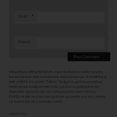
*
Email
Website
Ονομάζομαι Μπίμπου Σάντυ, είμαι δασκάλα ειδικής αγωγής
και κατάγομαι από τα Ιωάννινα. Ασχολούμαι με το emathima.gr
από το 2010. Στο μενού "Τάξεις" θα βρείτε φύλλα εργασίας,
εποπτικό και διαδραστικό υλικό για όλα τα μαθήματα του
δημοτικού σχολείου και του νηπιαγωγείου ανά ενότητα.
Ελπίζω το site να γίνει ένα χρήσιμο εργαλείο για τους γονείς,
τα παιδιά και τους εκπαιδευτικούς.
ΑΝΑΖΗΤΗΣΗ