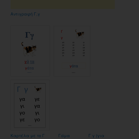
Αντιγραφή Γ,γ
Καρτέλα με το Γ
Γάμα
Γ γ (για