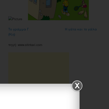
Το γράμμα Γ
Η γάτα και το γάλα
(Η,η)
πηγή: www.stintaxi.com