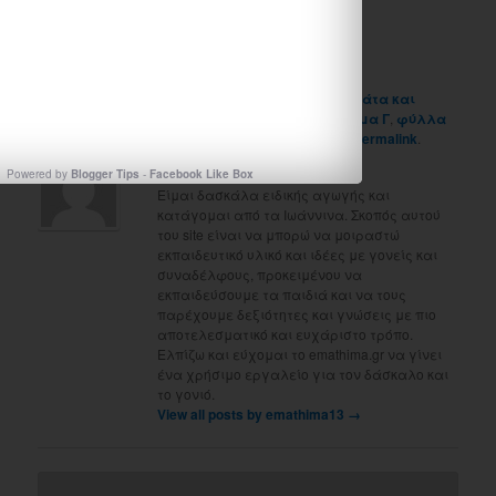
Like
This entry was posted in
Uncategorized
and tagged
γάτα και
παπαγάλος
,
γλώσσα
,
γλώσσα Α τάξη
,
το γράμμα Γ
,
φύλλα
εργασίας Α ταξης
by
emathima13
. Bookmark the
permalink
.
About emathima13
Powered by
Blogger Tips
-
Facebook Like Box
Είμαι δασκάλα ειδικής αγωγής και
κατάγομαι από τα Ιωάννινα. Σκοπός αυτού
του site είναι να μπορώ να μοιραστώ
εκπαιδευτικό υλικό και ιδέες με γονείς και
συναδέλφους, προκειμένου να
εκπαιδεύσουμε τα παιδιά και να τους
παρέχουμε δεξιότητες και γνώσεις με πιο
αποτελεσματικό και ευχάριστο τρόπο.
Ελπίζω και εύχομαι το emathima.gr να γίνει
ένα χρήσιμο εργαλείο για τον δάσκαλο και
το γονιό.
View all posts by emathima13
→