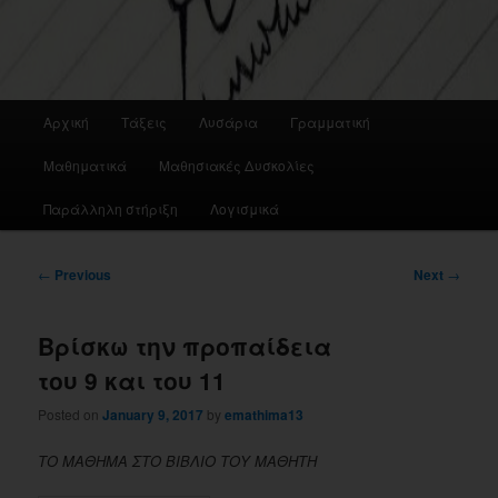
Main
Αρχική
Τάξεις
Λυσάρια
Γραμματική
menu
Μαθηματικά
Μαθησιακές Δυσκολίες
Παράλληλη στήριξη
Λογισμικά
Post
←
Previous
Next
→
navigation
Βρίσκω την προπαίδεια
του 9 και του 11
Posted on
January 9, 2017
by
emathima13
ΤΟ ΜΑΘΗΜΑ ΣΤΟ ΒΙΒΛΙΟ ΤΟΥ ΜΑΘΗΤΗ