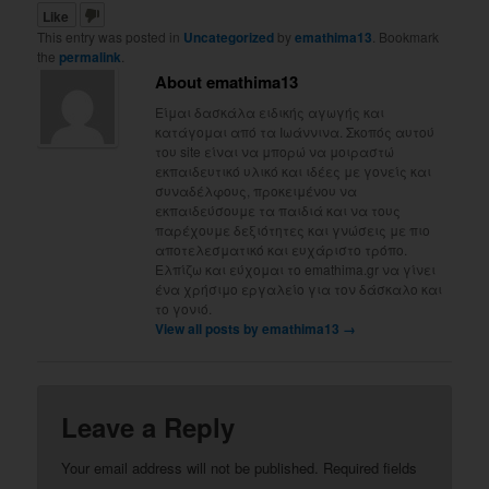
Like
This entry was posted in
Uncategorized
by
emathima13
. Bookmark
the
permalink
.
About emathima13
Είμαι δασκάλα ειδικής αγωγής και
κατάγομαι από τα Ιωάννινα. Σκοπός αυτού
του site είναι να μπορώ να μοιραστώ
εκπαιδευτικό υλικό και ιδέες με γονείς και
συναδέλφους, προκειμένου να
εκπαιδεύσουμε τα παιδιά και να τους
παρέχουμε δεξιότητες και γνώσεις με πιο
αποτελεσματικό και ευχάριστο τρόπο.
Ελπίζω και εύχομαι το emathima.gr να γίνει
ένα χρήσιμο εργαλείο για τον δάσκαλο και
το γονιό.
View all posts by emathima13
→
Leave a Reply
Your email address will not be published.
Required fields