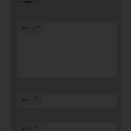
*
are marked
*
Comment
*
Name
*
Email