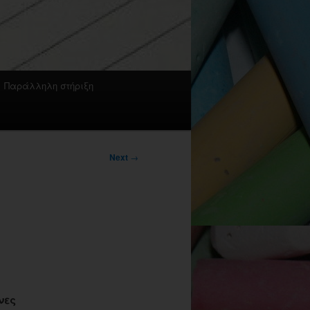
Παράλληλη στήριξη
Next
→
νες