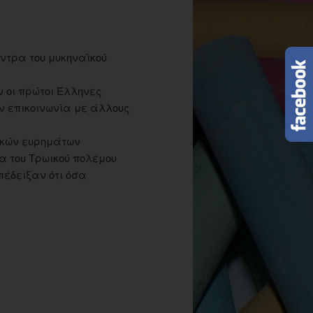
ντρα του μυκηναϊκού
ν οι πρώτοι Έλληνες
ν επικοινωνία με άλλους
ικών ευρημάτων
α του Τρωικού πολέμου
πέδειξαν ότι όσα