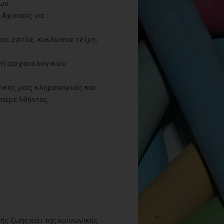
ων
 Αχαιούς να
ο, εστία, κυκλώπια τείχη,
φή αρχαιολογικών
τικής μας κληρονομιάς και
 παρελθόντος
ς ζωής και της κοινωνικής