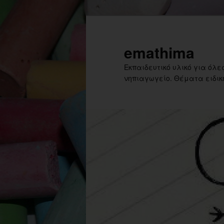
Skip
to
primary
emathima
content
Εκπαιδευτικό υλικό για όλες
νηπιαγωγείο. Θέματα ειδική