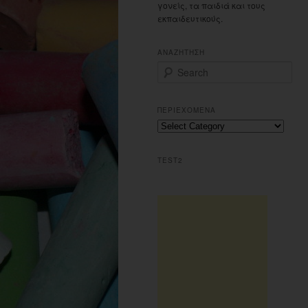
γονείς, τα παιδιά και τους
εκπαιδευτικούς.
ΑΝΑΖΗΤΗΣΗ
S
e
a
r
ΠΕΡΙΕΧΟΜΕΝΑ
c
Π
h
ε
ρ
TEST2
ι
ε
χ
ο
μ
ε
ν
α