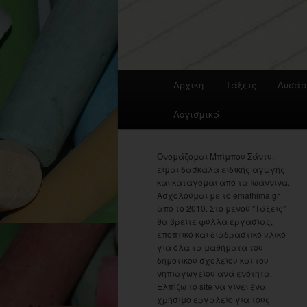
Main
Αρχική
Τάξεις
Λυσάρ
menu
Λογισμικά
Ονομάζομαι Μπίμπου Σάντυ,
είμαι δασκάλα ειδικής αγωγής
και κατάγομαι από τα Ιωάννινα.
Ασχολούμαι με το emathima.gr
από το 2010. Στο μενού "Τάξεις"
θα βρείτε φύλλα εργασίας,
εποπτικό και διαδραστικό υλικό
για όλα τα μαθήματα του
δημοτικού σχολείου και του
νηπιαγωγείου ανά ενότητα.
Ελπίζω το site να γίνει ένα
χρήσιμο εργαλείο για τους