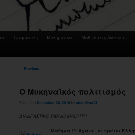
ια
Γραμματική
Μαθηματικά
Μαθησιακές Δυσκολίες
Post
←
Previous
navigation
Ο Μυκηναϊκός πολιτισμός
Posted on
December 20, 2016
by
emathima13
ΔΙΑΔΡΑΣΤΙΚΟ ΒΙΒΛΙΟ ΜΑΘΗΤΗ
Μάθημα 1
: Αχαιοί, οι πρώτοι Έλλη
ο