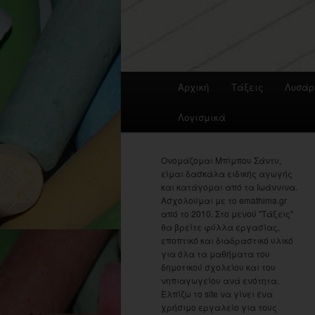
Main
Αρχική
Τάξεις
Λυσάρ
menu
Λογισμικά
Ονομάζομαι Μπίμπου Σάντυ,
είμαι δασκάλα ειδικής αγωγής
και κατάγομαι από τα Ιωάννινα.
Ασχολούμαι με το emathima.gr
από το 2010. Στο μενού "Τάξεις"
θα βρείτε φύλλα εργασίας,
εποπτικό και διαδραστικό υλικό
για όλα τα μαθήματα του
δημοτικού σχολείου και του
νηπιαγωγείου ανά ενότητα.
Ελπίζω το site να γίνει ένα
χρήσιμο εργαλείο για τους