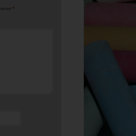
*
 marked