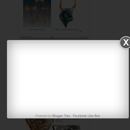
5ο Μάθημα: Η τέχνη των Μινωιτών
Powered by
Blogger Tips
-
Facebook Like Box