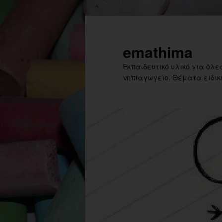
Skip
to
primary
emathima
content
Εκπαιδευτικό υλικό για όλες
νηπιαγωγείο. Θέματα ειδική