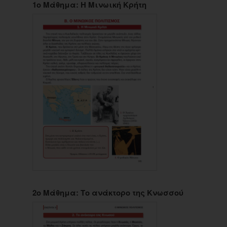
1ο Μάθημα: Η Μινωική Κρήτη
2ο Μάθημα: Το ανάκτορο της Κνωσσού