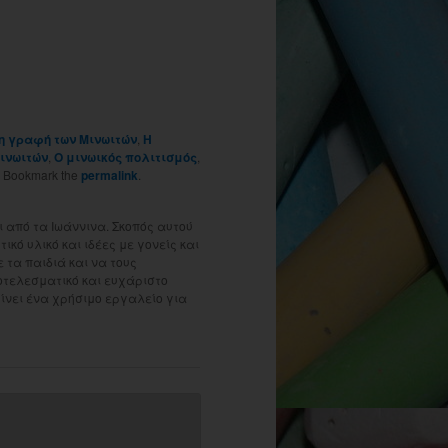
 η γραφή των Μινωιτών
,
Η
Μινωιτών
,
Ο μινωικός πολιτισμός
,
. Bookmark the
permalink
.
 από τα Ιωάννινα. Σκοπός αυτού
ικό υλικό και ιδέες με γονείς και
τα παιδιά και να τους
οτελεσματικό και ευχάριστο
γίνει ένα χρήσιμο εργαλείο για