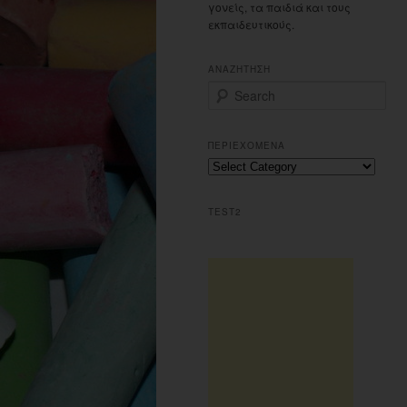
γονείς, τα παιδιά και τους
εκπαιδευτικούς.
ΑΝΑΖΗΤΗΣΗ
S
e
a
r
ΠΕΡΙΕΧΟΜΕΝΑ
c
Π
h
ε
ρ
TEST2
ι
ε
χ
ο
μ
ε
ν
α