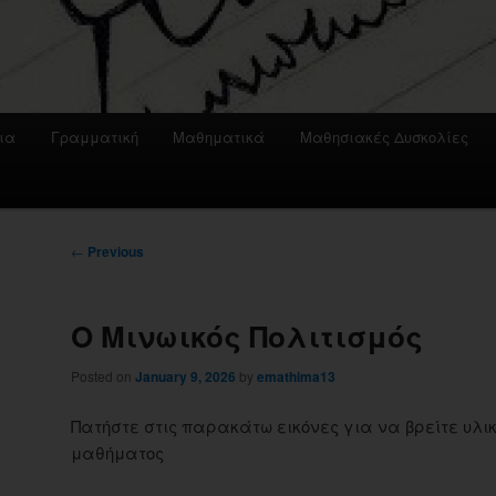
ια
Γραμματική
Μαθηματικά
Μαθησιακές Δυσκολίες
Post
←
Previous
navigation
Ο Μινωικός Πολιτισμός
Posted on
January 9, 2026
by
emathima13
Πατήστε στις παρακάτω εικόνες για να βρείτε υλικ
μαθήματος