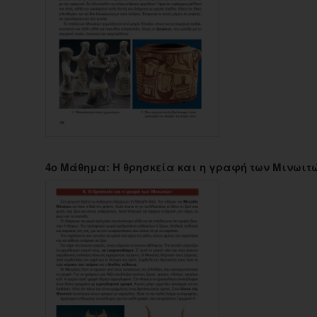
4ο Μάθημα: Η θρησκεία και η γραφή των Μινωιτ