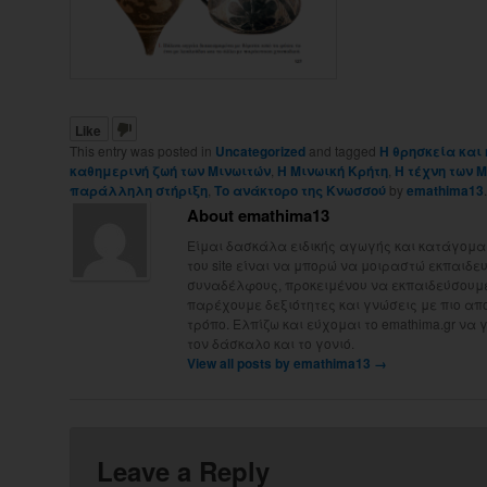
Like
This entry was posted in
Uncategorized
and tagged
Η θρησκεία και
καθημερινή ζωή των Μινωιτών
,
Η Μινωική Κρήτη
,
Η τέχνη των 
παράλληλη στήριξη
,
Το ανάκτορο της Κνωσσού
by
emathima13
About emathima13
Είμαι δασκάλα ειδικής αγωγής και κατάγομαι
του site είναι να μπορώ να μοιραστώ εκπαιδευτ
συναδέλφους, προκειμένου να εκπαιδεύσουμε 
παρέχουμε δεξιότητες και γνώσεις με πιο απ
τρόπο. Ελπίζω και εύχομαι το emathima.gr να 
τον δάσκαλο και το γονιό.
View all posts by emathima13
→
Leave a Reply