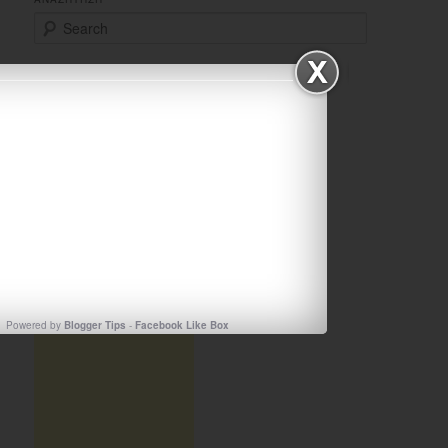
S
e
a
r
ΠΕΡΙΕΧΟΜΕΝΑ
c
Περιεχομενα
h
TEST2
Powered by
Blogger Tips
-
Facebook Like Box