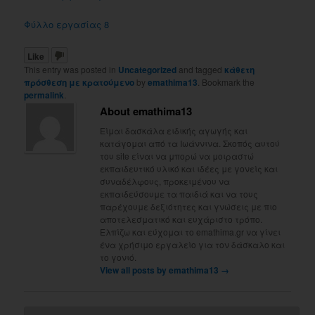
Φύλλο εργασίας 8
Like
This entry was posted in
Uncategorized
and tagged
κάθετη
πρόσθεση με κρατούμενο
by
emathima13
. Bookmark the
permalink
.
About emathima13
Είμαι δασκάλα ειδικής αγωγής και
κατάγομαι από τα Ιωάννινα. Σκοπός αυτού
του site είναι να μπορώ να μοιραστώ
εκπαιδευτικό υλικό και ιδέες με γονείς και
συναδέλφους, προκειμένου να
εκπαιδεύσουμε τα παιδιά και να τους
παρέχουμε δεξιότητες και γνώσεις με πιο
αποτελεσματικό και ευχάριστο τρόπο.
Ελπίζω και εύχομαι το emathima.gr να γίνει
ένα χρήσιμο εργαλείο για τον δάσκαλο και
το γονιό.
View all posts by emathima13
→