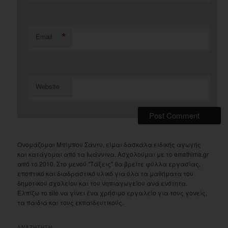
*
Email
Website
Ονομάζομαι Μπίμπου Σάντυ, είμαι δασκάλα ειδικής αγωγής
και κατάγομαι από τα Ιωάννινα. Ασχολούμαι με το emathima.gr
από το 2010. Στο μενού "Τάξεις" θα βρείτε φύλλα εργασίας,
εποπτικό και διαδραστικό υλικό για όλα τα μαθήματα του
δημοτικού σχολείου και του νηπιαγωγείου ανά ενότητα.
Ελπίζω το site να γίνει ένα χρήσιμο εργαλείο για τους γονείς,
τα παιδιά και τους εκπαιδευτικούς.
ΑΝΑΖΗΤΗΣΗ