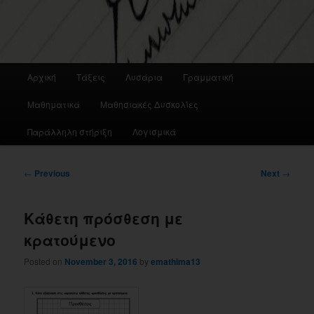
Main
Αρχική
Τάξεις
Λυσάρια
Γραμματική
menu
Μαθηματικά
Μαθησιακές Δυσκολίες
Παράλληλη στήριξη
Λογισμικά
Post
←
Previous
Next
→
navigation
Κάθετη πρόσθεση με
κρατούμενο
Posted on
November 3, 2016
by
emathima13