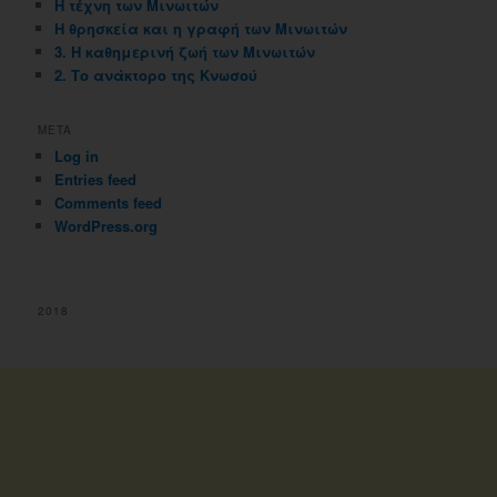
Η τέχνη των Μινωιτών
Η θρησκεία και η γραφή των Μινωιτών
3. Η καθημερινή ζωή των Μινωιτών
2. Το ανάκτορο της Κνωσού
META
Log in
Entries feed
Comments feed
WordPress.org
2018