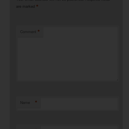
*
are marked
*
Comment
*
Name