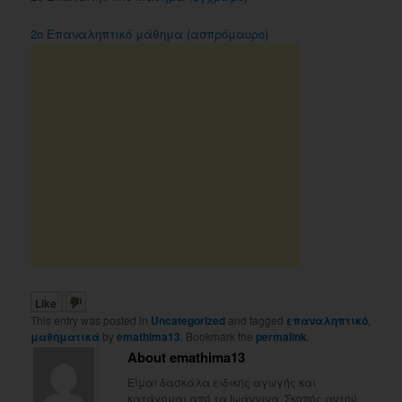
2ο Επαναληπτικό μάθημα (ασπρόμαυρο)
Like
This entry was posted in
Uncategorized
and tagged
επαναληπτικό
,
μαθηματικά
by
emathima13
. Bookmark the
permalink
.
About emathima13
Είμαι δασκάλα ειδικής αγωγής και
κατάγομαι από τα Ιωάννινα. Σκοπός αυτού