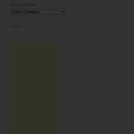
r
ΠΕΡΙΕΧΟΜΕΝΑ
c
Περιεχομενα
h
TEST2