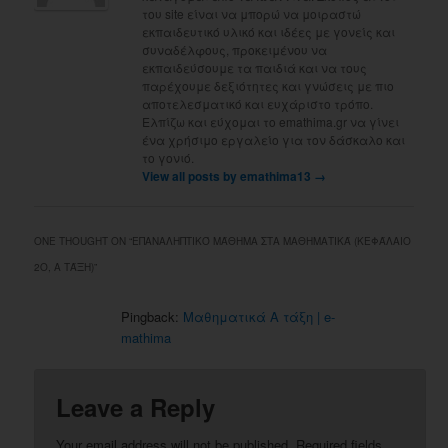
του site είναι να μπορώ να μοιραστώ
εκπαιδευτικό υλικό και ιδέες με γονείς και
συναδέλφους, προκειμένου να
εκπαιδεύσουμε τα παιδιά και να τους
παρέχουμε δεξιότητες και γνώσεις με πιο
αποτελεσματικό και ευχάριστο τρόπο.
Ελπίζω και εύχομαι το emathima.gr να γίνει
ένα χρήσιμο εργαλείο για τον δάσκαλο και
το γονιό.
View all posts by emathima13
→
ONE THOUGHT ON “
ΕΠΑΝΑΛΗΠΤΙΚΌ ΜΆΘΗΜΑ ΣΤΑ ΜΑΘΗΜΑΤΙΚΆ (ΚΕΦΆΛΑΙΟ
2Ο, Α ΤΆΞΗ)
”
Pingback:
Μαθηματικά Α τάξη | e-
mathima
Leave a Reply
Your email address will not be published.
Required fields