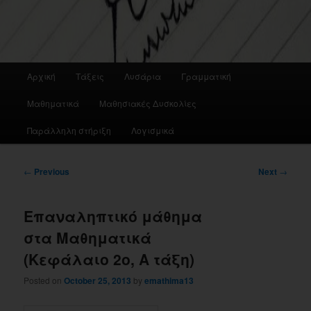
Main
Αρχική
Τάξεις
Λυσάρια
Γραμματική
menu
Μαθηματικά
Μαθησιακές Δυσκολίες
Παράλληλη στήριξη
Λογισμικά
Post
←
Previous
Next
→
navigation
Επαναληπτικό μάθημα
στα Μαθηματικά
(Κεφάλαιο 2ο, Α τάξη)
Posted on
October 25, 2013
by
emathima13