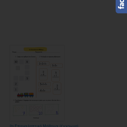
2o Επαναληπτικό Μάθημα (έγχρωμο)