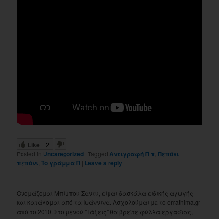
Like
2
Posted in
Uncategorized
|
Tagged
Αντιγραφή Π π
,
Πεπόνι
πεπόνι
,
Το γράμμα Π
|
Leave a reply
Ονομάζομαι Μπίμπου Σάντυ, είμαι δασκάλα ειδικής αγωγής
και κατάγομαι από τα Ιωάννινα. Ασχολούμαι με το emathima.gr
από το 2010. Στο μενού "Τάξεις" θα βρείτε φύλλα εργασίας,