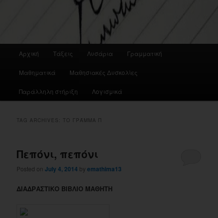
Main
Αρχική
Τάξεις
Λυσάρια
Γραμματική
menu
Μαθηματικά
Μαθησιακές Δυσκολίες
Παράλληλη στήριξη
Λογισμικά
TAG ARCHIVES:
ΤΟ ΓΡΆΜΜΑ Π
Πεπόνι, πεπόνι
Posted on
July 4, 2014
by
emathima13
ΔΙΑΔΡΑΣΤΙΚΟ ΒΙΒΛΙΟ ΜΑΘΗΤΗ