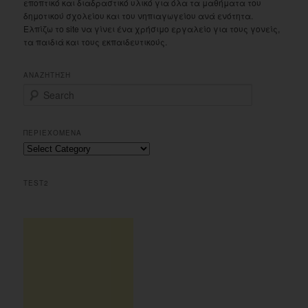
εποπτικό και διαδραστικό υλικό για όλα τα μαθήματα του
δημοτικού σχολείου και του νηπιαγωγείου ανά ενότητα.
Ελπίζω το site να γίνει ένα χρήσιμο εργαλείο για τους γονείς,
τα παιδιά και τους εκπαιδευτικούς.
ΑΝΑΖΗΤΗΣΗ
S
e
a
r
ΠΕΡΙΕΧΟΜΕΝΑ
c
Περιεχομενα
h
TEST2