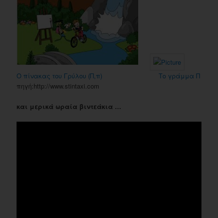
Ο πίνακας του Γρύλου (Π,π)
Το γράμμα Π
πηγή:http://www.stintaxi.com
και μερικά ωραία βιντεάκια …