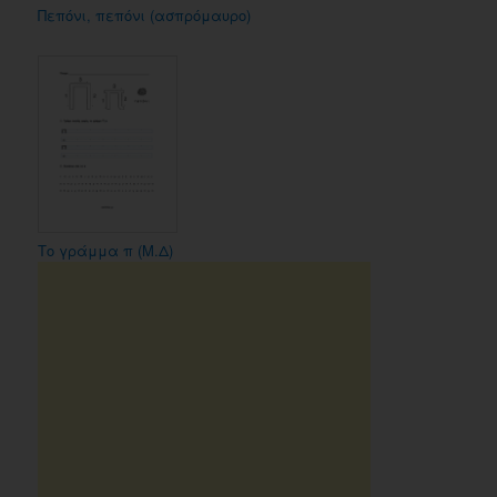
Πεπόνι, πεπόνι (ασπρόμαυρο)
Το γράμμα π (Μ.Δ)