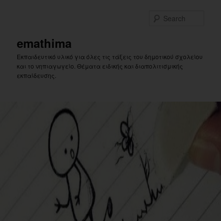
Skip
Skip
to
to
Sear
primary
secondary
content
content
emathima
Εκπαιδευτικό υλικό για όλες τις τάξεις του δημοτικού σχολείου
και το νηπιαγωγείο. Θέματα ειδικής και διαπολιτισμικής
εκπαίδευσης.