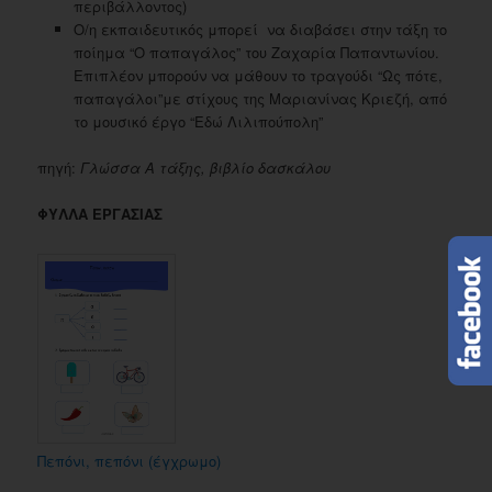
περιβάλλοντος)
Ο/η εκπαιδευτικός μπορεί να διαβάσει στην τάξη το
ποίημα “Ο παπαγάλος” του Ζαχαρία Παπαντωνίου.
Επιπλέον μπορούν να μάθουν το τραγούδι “Ως πότε,
παπαγάλοι”με στίχους της Μαριανίνας Κριεζή, από
το μουσικό έργο “Εδώ Λιλιπούπολη”
πηγή:
Γλώσσα Α τάξης, βιβλίο δασκάλου
ΦΥΛΛΑ ΕΡΓΑΣΙΑΣ
Πεπόνι, πεπόνι (έγχρωμο)