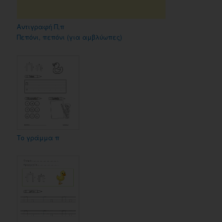
Αντιγραφή Π,π
Πεπόνι, πεπόνι (για αμβλύωπες)
Το γράμμα π