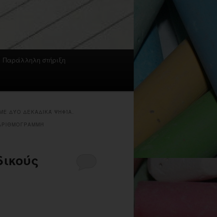
Παράλληλη στήριξη
ΜΕ ΔΎΟ ΔΕΚΑΔΙΚΆ ΨΗΦΊΑ.
 ΑΡΙΘΜΟΓΡΑΜΜΉ
δικούς