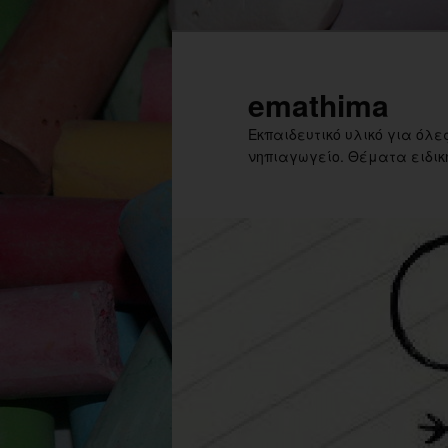
Skip
Skip
to
to
primary
secondary
emathima
content
content
Εκπαιδευτικό υλικό για όλες
νηπιαγωγείο. Θέματα ειδική