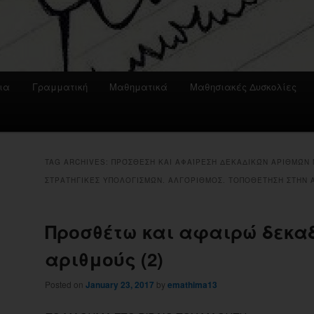
ια
Γραμματική
Μαθηματικά
Μαθησιακές Δυσκολίες
TAG ARCHIVES:
ΠΡΌΣΘΕΣΗ ΚΑΙ ΑΦΑΊΡΕΣΗ ΔΕΚΑΔΙΚΏΝ ΑΡΙΘΜΏΝ 
ΣΤΡΑΤΗΓΙΚΈΣ ΥΠΟΛΟΓΙΣΜΏΝ. ΑΛΓΌΡΙΘΜΟΣ. ΤΟΠΟΘΈΤΗΣΗ ΣΤΗΝ
Προσθέτω και αφαιρώ δεκα
αριθμούς (2)
Posted on
January 23, 2017
by
emathima13