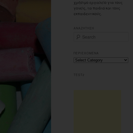
χρήσιμο εργαλείο για τους
γονείς, τα παιδιά και τους
εκπαιδευτικούς.
ΑΝΑΖΗΤΗΣΗ
S
e
a
r
ΠΕΡΙΕΧΟΜΕΝΑ
c
Περιεχομενα
h
TEST2