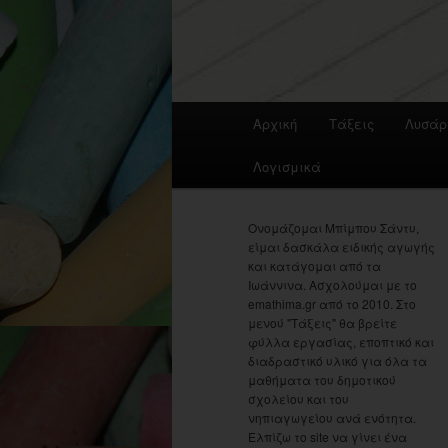
Main
Αρχική
Τάξεις
Λυσάρ
menu
Λογισμικά
Ονομάζομαι Μπίμπου Σάντυ,
είμαι δασκάλα ειδικής αγωγής
και κατάγομαι από τα
Ιωάννινα. Ασχολούμαι με το
emathima.gr από το 2010. Στο
μενού "Τάξεις" θα βρείτε
φύλλα εργασίας, εποπτικό και
διαδραστικό υλικό για όλα τα
μαθήματα του δημοτικού
σχολείου και του
νηπιαγωγείου ανά ενότητα.
Ελπίζω το site να γίνει ένα