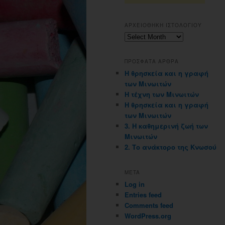
ΑΡΧΕΙΟΘΗΚΗ ΙΣΤΟΛΟΓΙΟΥ
Αρχειοθηκη
ιστολογιου
ΠΡΟΣΦΑΤΑ ΑΡΘΡΑ
Η θρησκεία και η γραφή
των Μινωιτών
Η τέχνη των Μινωιτών
Η θρησκεία και η γραφή
των Μινωιτών
3. Η καθημερινή ζωή των
Μινωιτών
2. Το ανάκτορο της Κνωσού
META
Log in
Entries feed
Comments feed
WordPress.org