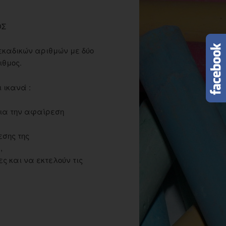
ΟΣ
εκαδικών αριθμών με δύο
ιθμος.
 ικανά :
για την αφαίρεση
εσης της
,
ς και να εκτελούν τις