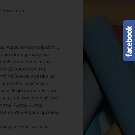
ίο παπούτσι
….
νου. Αφού καταγράψουν τις
 τα παιδιά δημιουργούν
 συνθέτουν μία ιστορία.
ιά εξασκούνται στη
πό λεξιλόγιο σχετικό με
 κάλτσες, κουστούμι)
τικός βοηθά τα παιδιά να
ων με την αντιστροφή των
ίστα, Λίτσα-λίστα,
εται να συνθέσουν ομαδικά
υ περιγράφεται στην