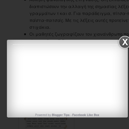
διαπιστώσουν την αλλαγή της σημασίας λέξε
γραμμάτων τ και σ. Για παράδειγμα,
πίτσα-π
πάστα-πατσάς
. Με τις λέξεις αυτές προτείν
στιχάκια.
Οι μαθητές ζωγραφίζουν τον χιονάνθρωπο πο
άσκηση 2 του Τ.Ε.
πηγή:
Γλώσσα Α τάξης, βιβλίο δασκάλου
ΦΥΛΛΑ ΕΡΓΑΣΙΑΣ
Powered by
Blogger Tips
-
Facebook Like Box