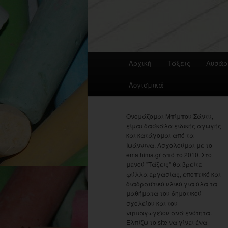
Main
Αρχική
Τάξεις
Λυσάρ
menu
Λογισμικά
Ονομάζομαι Μπίμπου Σάντυ,
είμαι δασκάλα ειδικής αγωγής
και κατάγομαι από τα
Ιωάννινα. Ασχολούμαι με το
emathima.gr από το 2010. Στο
μενού "Τάξεις" θα βρείτε
φύλλα εργασίας, εποπτικό και
διαδραστικό υλικό για όλα τα
μαθήματα του δημοτικού
σχολείου και του
νηπιαγωγείου ανά ενότητα.
Ελπίζω το site να γίνει ένα