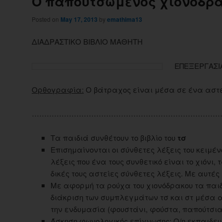
Ο παπουτσωμένος χιονόδρ
Posted on
May 17, 2013
by
emathima13
ΔΙΑΔΡΑΣΤΙΚΟ ΒΙΒΛΙΟ ΜΑΘΗΤΗ
ΕΠΕΞΕΡΓΑΣΙ
Ορθογραφία:
Ο βάτραχος είναι μέσα σε ένα αστε
……………………………………………………………………
Τα παιδιά συνθέτουν το βιβλίο του
τσ
Επισημαίνονται οι σύνθετες λέξεις του κειμέ
λέξεις που ένα τους συνθετικό είναι το χιόνι,
δικές τους αστείες σύνθετες λέξεις. Με αυτές
Με αφορμή τα ρούχα του χιονόδρακου τα παιδ
διάκριση των συμπλεγμάτων τσ και στ μέσα α
την ενδυμασία (φουστάνι, φούστα, παπούτσια,
Άσκηση φωνολογικής επίγνωσης: Ο/η εκπαιδευ