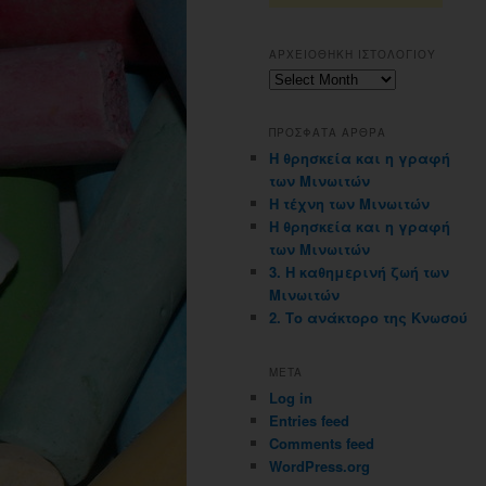
ΑΡΧΕΙΟΘΗΚΗ ΙΣΤΟΛΟΓΙΟΥ
Αρχειοθηκη
ιστολογιου
ΠΡΟΣΦΑΤΑ ΑΡΘΡΑ
Η θρησκεία και η γραφή
των Μινωιτών
Η τέχνη των Μινωιτών
Η θρησκεία και η γραφή
των Μινωιτών
3. Η καθημερινή ζωή των
Μινωιτών
2. Το ανάκτορο της Κνωσού
META
Log in
Entries feed
Comments feed
WordPress.org