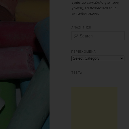
χρήσιμο εργαλείο για τους
γονείς, τα παιδιά και τους
εκπαιδευτικούς.
ΑΝΑΖΗΤΗΣΗ
S
e
a
r
ΠΕΡΙΕΧΟΜΕΝΑ
c
Περιεχομενα
h
TEST2