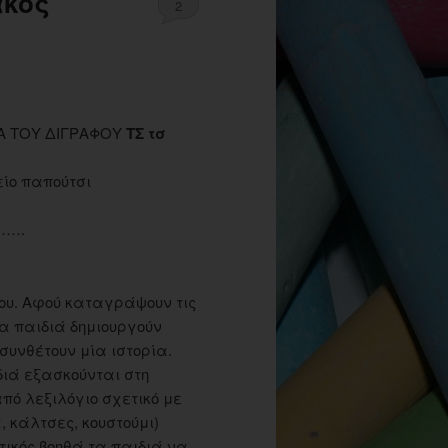
ακος
2
Α ΤΟΥ ΔΙΓΡΑΦΟΥ
ΤΣ τσ
ίο παπούτσι
….
νου. Αφού καταγράψουν τις
 τα παιδιά δημιουργούν
 συνθέτουν μία ιστορία.
ιά εξασκούνται στη
πό λεξιλόγιο σχετικό με
 κάλτσες, κουστούμι)
τικός βοηθά τα παιδιά να