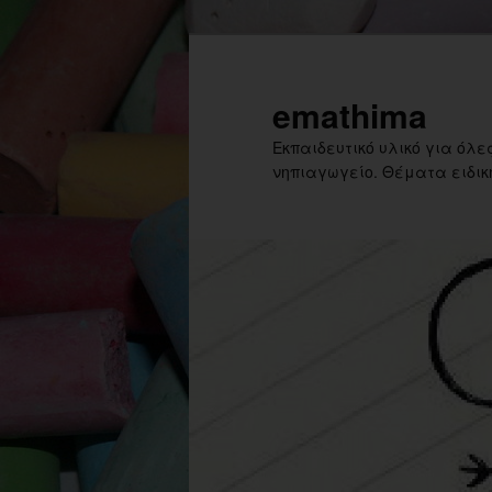
Skip
Skip
to
to
primary
secondary
emathima
content
content
Εκπαιδευτικό υλικό για όλες
νηπιαγωγείο. Θέματα ειδική