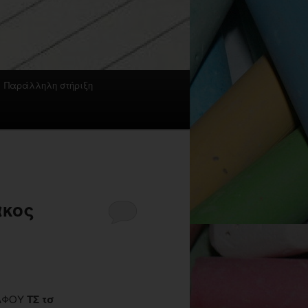
Παράλληλη στήριξη
ακος
ΡΑΦΟΥ
ΤΣ τσ