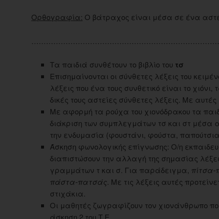
Ορθογραφία:
Ο βάτραχος είναι μέσα σε ένα αστε
……………………………………………………………………
Τα παιδιά συνθέτουν το βιβλίο του
τσ
Επισημαίνονται οι σύνθετες λέξεις του κειμέ
λέξεις που ένα τους συνθετικό είναι το χιόνι,
δικές τους αστείες σύνθετες λέξεις. Με αυτές
Με αφορμή τα ρούχα του χιονόδρακου τα παιδ
διάκριση των συμπλεγμάτων τσ και στ μέσα α
την ενδυμασία (φουστάνι, φούστα, παπούτσια,
Άσκηση φωνολογικής επίγνωσης: Ο/η εκπαιδευ
διαπιστώσουν την αλλαγή της σημασίας λέξε
γραμμάτων τ και σ. Για παράδειγμα,
πίτσα-π
πάστα-πατσάς
. Με τις λέξεις αυτές προτείν
στιχάκια.
Οι μαθητές ζωγραφίζουν τον χιονάνθρωπο πο
άσκηση 2 του Τ.Ε.