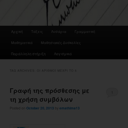
Main
Αρχική
Τάξεις
Λυσάρια
Γραμματική
menu
Μαθηματικά
Μαθησιακές Δυσκολίες
Παράλληλη στήριξη
Λογισμικά
TAG ARCHIVES:
ΟΙ ΑΡΙΘΜΟΊ ΜΈΧΡΙ ΤΟ 5
Γραφή της πρόσθεσης με
1
τη χρήση συμβόλων
Posted on
October 20, 2013
by
emathima13