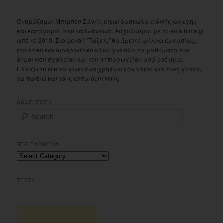
Ονομάζομαι Μπίμπου Σάντυ, είμαι δασκάλα ειδικής αγωγής
και κατάγομαι από τα Ιωάννινα. Ασχολούμαι με το emathima.gr
από το 2010. Στο μενού "Τάξεις" θα βρείτε φύλλα εργασίας,
εποπτικό και διαδραστικό υλικό για όλα τα μαθήματα του
δημοτικού σχολείου και του νηπιαγωγείου ανά ενότητα.
Ελπίζω το site να γίνει ένα χρήσιμο εργαλείο για τους γονείς,
τα παιδιά και τους εκπαιδευτικούς.
ΑΝΑΖΗΤΗΣΗ
S
e
a
r
ΠΕΡΙΕΧΟΜΕΝΑ
c
Περιεχομενα
h
TEST2