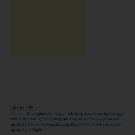
Like
Posted in
Uncategorized
|
Tagged
αθροίσματα
,
οι αριθμοί μέχρι
το 5
,
προσθέσεις
,
Τα ζευγαράκια αριθμών
,
Τα ζευγαράκια
αριθμών 1-5
,
Τα ζευγαράκια αριθμών 6-10
,
τα σπιτάκια των
αριθμών
|
1
Reply