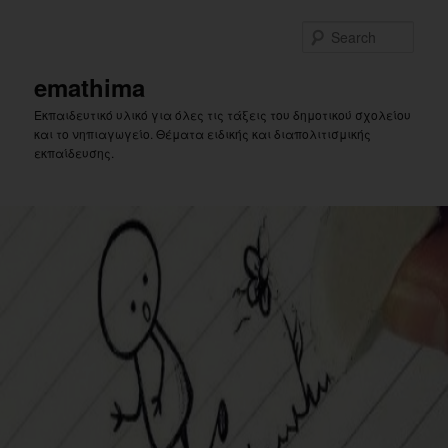
Skip
Skip
to
to
Sear
primary
secondary
content
content
emathima
Εκπαιδευτικό υλικό για όλες τις τάξεις του δημοτικού σχολείου
και το νηπιαγωγείο. Θέματα ειδικής και διαπολιτισμικής
εκπαίδευσης.