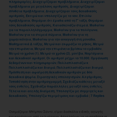
πληροφορίες
,
Διαχειρίζομαι προβλήματα
,
Διαχειρίζομαι
προβλήματα με μεγάλους αριθμούς
,
Διαχειρίζομαι
σύνθετα προβλήματα
,
Διαχειρίζομαι τους δεκαδικούς
αριθμούς
,
Εκτιμώ και υπολογίζω με το νου
,
Επιλύω
προβλήματα
,
Θυμάμαι ότι έμαθα από τη Γ' τάξη
,
Θυμάμαι
τους δεκαδικούς αριθμούς
,
Κατασκευάζω στερεά
,
Μαθαίνω
γα τα παραλληλόγραμμα
,
Μαθαίνω για τα πολύγωνα
,
Μαθαίνω για τα στερεά σώματα
,
Μαθαίνω για τη
χωρητικότητα
,
Μαθαίνω για την αναγωγή στη μονάδα
,
Μαθηματικά Δ τάξης
,
Μετρώ και εκφράζω το μήκος
,
Μετρώ
την επιφάνεια
,
Μετρώ την επιφάνεια βρίσκω το εμβαδόν
,
Μετρώ το χρόνο (1)
,
Μετρώ το χρόνο (2)
,
μοτίβα
,
Νομίσματα
και δεκαδικοί αριθμοί
,
Οι αριθμοί μέχρι το 10.000
,
Οργάνωση
δεδομένων και πληροφοριών
,
Πολλαπλασιάζω κ
Πολλαπλασιάζω και διαιρώ
,
Πολλαπλασιάζω και διαιρώ
,
Πρόσθεση και αφαίρεση δεκαδικών αριθμών με δύο
δεκαδικά ψηφία. Στρατηγικές υπολογισμών. Αλγόριθμος.
Τοποθέτηση στην αριθμογραμμή
,
Σχεδιάζω κάθετες μεταξύ
τους ευθείες
,
Σχεδιάζω παράλληλες μεταξύ τους ευθείες
,
Τέλεια και ατελής διαίρεση
,
Υπολογίζω με συμμιγείς και
δεκαδικούς
,
Υπολογίζω περιμέτρους και εμβαδά
|
7
Replies
Ονομάζομαι Μπίμπου Σάντυ, είμαι δασκάλα ειδικής αγωγής
και κατάγομαι από τα Ιωάννινα. Ασχολούμαι με το emathima.gr