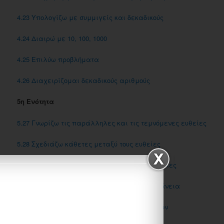
4.23 Υπολογίζω με συμμιγείς και δεκαδικούς
4.24 Διαιρώ με 10, 100, 1000
4.25 Επιλύω προβλήματα
4.26 Διαχειρίζομαι δεκαδικούς αριθμούς
5η Ενότητα
5.27 Γνωρίζω τις παράλληλες και τις τεμνόμενες ευθείες
5.28 Σχεδιάζω κάθετες μεταξύ τους ευθείες
5.29 Σχεδιάζω παράλληλες μεταξύ τους ευθείες
5.30 Διακρίνω το περίγραμμα από την επιφάνεια
5.31 Μετρώ την επιφάνεια, βρίσκω το εμβαδόν