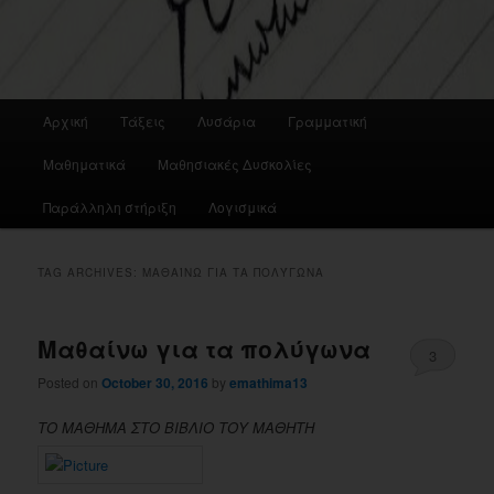
Main
Αρχική
Τάξεις
Λυσάρια
Γραμματική
menu
Μαθηματικά
Μαθησιακές Δυσκολίες
Παράλληλη στήριξη
Λογισμικά
TAG ARCHIVES:
ΜΑΘΑΊΝΩ ΓΙΑ ΤΑ ΠΟΛΎΓΩΝΑ
Μαθαίνω για τα πολύγωνα
3
Posted on
October 30, 2016
by
emathima13
ΤΟ ΜΑΘΗΜΑ ΣΤΟ ΒΙΒΛΙΟ ΤΟΥ ΜΑΘΗΤΗ