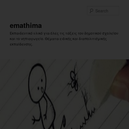
Skip
Skip
to
to
Sear
primary
secondary
content
content
emathima
Εκπαιδευτικό υλικό για όλες τις τάξεις του δημοτικού σχολείου
και το νηπιαγωγείο. Θέματα ειδικής και διαπολιτισμικής
εκπαίδευσης.