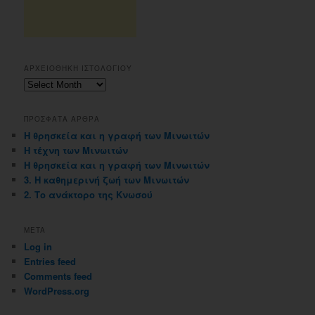
ΑΡΧΕΙΟΘΗΚΗ ΙΣΤΟΛΟΓΙΟΥ
Αρχειοθηκη
ιστολογιου
ΠΡΟΣΦΑΤΑ ΑΡΘΡΑ
Η θρησκεία και η γραφή των Μινωιτών
Η τέχνη των Μινωιτών
Η θρησκεία και η γραφή των Μινωιτών
3. Η καθημερινή ζωή των Μινωιτών
2. Το ανάκτορο της Κνωσού
META
Log in
Entries feed
Comments feed
WordPress.org