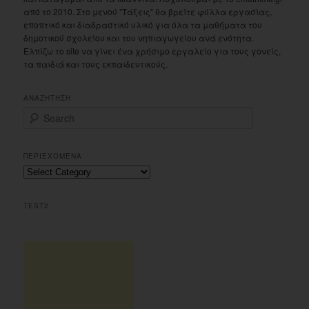
από το 2010. Στο μενού "Τάξεις" θα βρείτε φύλλα εργασίας,
εποπτικό και διαδραστικό υλικό για όλα τα μαθήματα του
δημοτικού σχολείου και του νηπιαγωγείου ανά ενότητα.
Ελπίζω το site να γίνει ένα χρήσιμο εργαλείο για τους γονείς,
τα παιδιά και τους εκπαιδευτικούς.
ΑΝΑΖΗΤΗΣΗ
S
e
a
r
ΠΕΡΙΕΧΟΜΕΝΑ
c
Περιεχομενα
h
TEST2