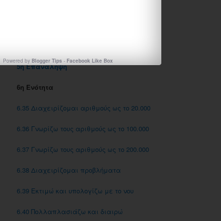
5.32 Μαθαίνω γα τα παραλληλόγραμμα
5.33 Υπολογίζω περιμέτρους και εμβαδά
5.34 Επεξεργάζομαι συμμετρικά σχήματα
Powered by
Blogger Tips
-
Facebook Like Box
5η Επανάληψη
6η Ενότητα
6.35 Διαχειρίζομαι αριθμούς ως το 20.000
6.36 Γνωρίζω τους αριθμούς ως το 100.000
6.37 Γνωρίζω τους αριθμούς ως το 200.000
6.38 Διαχειρίζομαι προβλήματα
6.39 Εκτιμώ και υπολογίζω με το νου
6.40 Πολλαπλασιάζω και διαιρώ