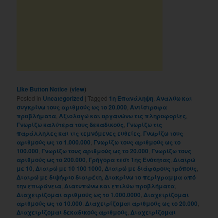
(
)
Like Button Notice
view
Posted in
Uncategorized
|
Tagged
1η Επανάληψη
,
Αναλύω και
συγκρίνω τους αριθμούς ως το 20.000
,
Αντίστροφα
προβλήματα
,
Αξιολογώ και οργανώνω τις πληροφορίες
,
Γνωρίζω καλύτερα τους δεκαδικούς
,
Γνωρίζω τις
παράλληλες και τις τεμνόμενες ευθείες
,
Γνωρίζω τους
αριθμούς ως το 1.000.000
,
Γνωρίζω τους αριθμούς ως το
100.000
,
Γνωρίζω τους αριθμούς ως το 20.000
,
Γνωρίζω τους
αριθμούς ως το 200.000
,
Γρήγορα τεστ 1ης Ενότητας
,
Διαιρώ
με 10
,
Διαιρώ με 10 100 1000
,
Διαιρώ με διάφορους τρόπους
,
Διαιρώ με διψήφιο διαιρέτη
,
Διακρίνω το περίγραμμα από
την επιφάνεια
,
Διατυπώνω και επιλύω προβλήματα
,
Διαχειρίζομαι αριθμούς ως το 1.000.0000
,
Διαχειρίζομαι
αριθμούς ως το 10.000
,
Διαχειρίζομαι αριθμούς ως το 20.000
,
Διαχειρίζομαι δεκαδικούς αριθμούς
,
Διαχειρίζομαι