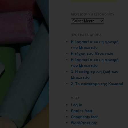
ΑΡΧΕΙΟΘΗΚΗ ΙΣΤΟΛΟΓΙΟΥ
Αρχειοθηκη
ιστολογιου
ΠΡΟΣΦΑΤΑ ΑΡΘΡΑ
Η θρησκεία και η γραφή
των Μινωιτών
Η τέχνη των Μινωιτών
Η θρησκεία και η γραφή
των Μινωιτών
3. Η καθημερινή ζωή των
Μινωιτών
2. Το ανάκτορο της Κνωσού
META
Log in
Entries feed
Comments feed
WordPress.org