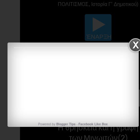
πηγή:
Markostzimas
Powered by
Blogger Tips
-
Facebook Like Box