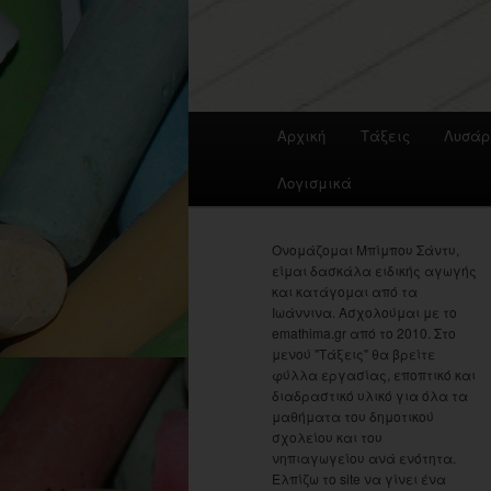
Main
Αρχική
Τάξεις
Λυσάρ
menu
Λογισμικά
Ονομάζομαι Μπίμπου Σάντυ,
είμαι δασκάλα ειδικής αγωγής
και κατάγομαι από τα
Ιωάννινα. Ασχολούμαι με το
emathima.gr από το 2010. Στο
μενού "Τάξεις" θα βρείτε
φύλλα εργασίας, εποπτικό και
διαδραστικό υλικό για όλα τα
μαθήματα του δημοτικού
σχολείου και του
νηπιαγωγείου ανά ενότητα.
Ελπίζω το site να γίνει ένα