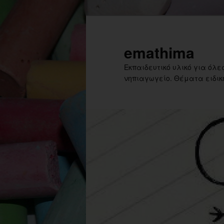
Skip
Skip
to
to
primary
secondary
emathima
content
content
Εκπαιδευτικό υλικό για όλες
νηπιαγωγείο. Θέματα ειδική