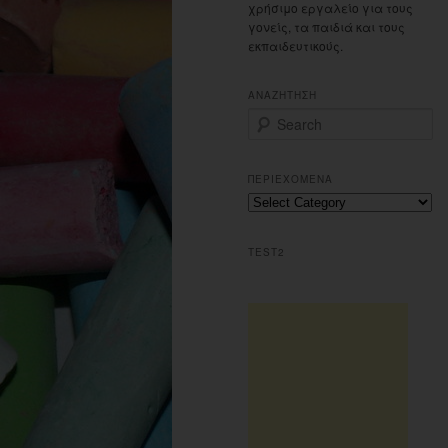
χρήσιμο εργαλείο για τους
γονείς, τα παιδιά και τους
εκπαιδευτικούς.
ΑΝΑΖΗΤΗΣΗ
S
e
a
r
ΠΕΡΙΕΧΟΜΕΝΑ
c
Περιεχομενα
h
TEST2