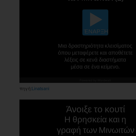
πηγή:
Linatsani