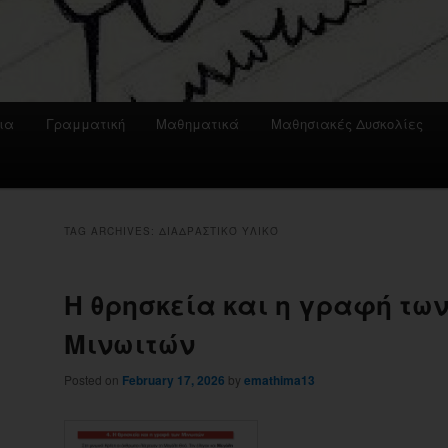
ια
Γραμματική
Μαθηματικά
Μαθησιακές Δυσκολίες
TAG ARCHIVES:
ΔΙΑΔΡΑΣΤΙΚΌ ΥΛΙΚΌ
Η θρησκεία και η γραφή τω
Μινωιτών
Posted on
February 17, 2026
by
emathima13