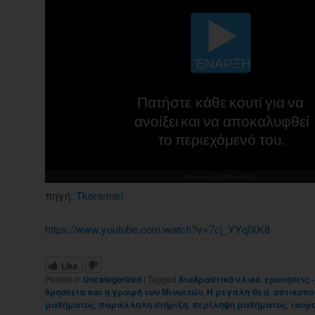
πηγή:
Tkeramari
https://www.youtube.com/watch?v=7cj_YYqIXK8
Like
Posted in
Uncategorized
|
Tagged
διαδραστικό υλικό
,
ερωτήσεις 
θρησκεία και η γραφή των Μινωιτών
,
Η μεγάλη Θεά
,
οπτικοπο
μαθήματος
,
παράλληλη στήριξη
,
περίληψη μαθήματος
,
ταυρ