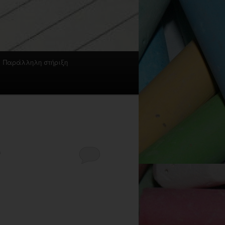
Παράλληλη στήριξη
ν