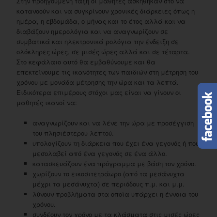
Στην προηγούμενη τάξη οι μαθητές ασκήθηκαν στο να
κατανοούν και να συγκρίνουν χρονικές διάρκειες όπως η
ημέρα, η εβδομάδα, ο μήνας και το έτος αλλά και να
διαβάζουν ημερολόγια και να αναγνωρίζουν σε
συμβατικά και ηλεκτρονικά ρολόγια την ένδειξη σε
ολόκληρες ώρες, σε μισές ώρες αλλά και σε τέταρτα.
Στο κεφάλαιο αυτό θα εμβαθύνουμε και θα
επεκτείνουμε τις ικανότητες των παιδιών στη μέτρηση του
χρόνου με μονάδα μέτρησης την ώρα και τα λεπτά.
Ειδικότερα επιμέρους στόχοι μας είναι να γίνουν οι
μαθητές ικανοί να:
αναγνωρίζουν και να λένε την ώρα με προσέγγιση
του πλησιέστερου λεπτού.
υπολογίζουν τη διάρκεια που έχει ένα γεγονός ή που
μεσολαβεί από ένα γεγονός σε ένα άλλο.
κατασκευάζουν ένα πρόγραμμα με βάση τον χρόνο.
χωρίζουν το εικοσιτετράωρο (από τα μεσάνυχτα
μέχρι τα μεσάνυχτα) σε περιόδους π.μ. και μ.μ.
λύνουν προβλήματα στα οποία υπάρχει η έννοια του
χρόνου.
συνδέουν τον χρόνο με τα κλάσματα στις μισές ώρες