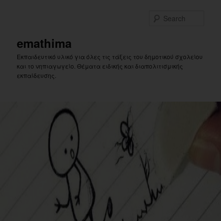
Skip
Skip
to
to
Sear
primary
secondary
content
content
emathima
Εκπαιδευτικό υλικό για όλες τις τάξεις του δημοτικού σχολείου
και το νηπιαγωγείο. Θέματα ειδικής και διαπολιτισμικής
εκπαίδευσης.