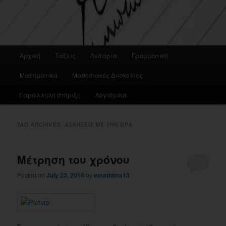
Main
Αρχική
Τάξεις
Λυσάρια
Γραμματική
menu
Μαθηματικά
Μαθησιακές Δυσκολίες
Παράλληλη στήριξη
Λογισμικά
TAG ARCHIVES:
ΑΣΚΉΣΕΙΣ ΜΕ ΤΗΝ ΏΡΑ
Μέτρηση του χρόνου
Posted on
July 23, 2014
by
emathima13