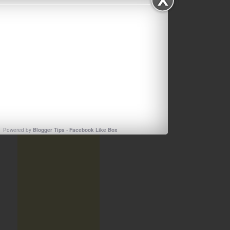
h
TEST2
Powered by
Blogger Tips
-
Facebook Like Box