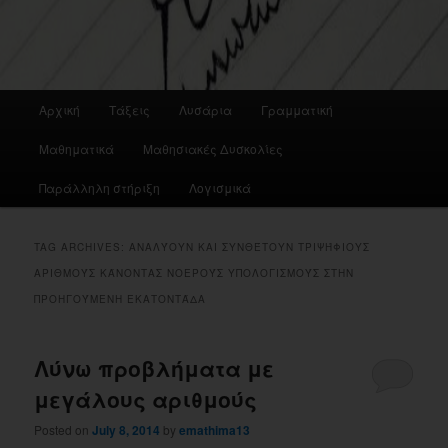
Main
Αρχική
Τάξεις
Λυσάρια
Γραμματική
menu
Μαθηματικά
Μαθησιακές Δυσκολίες
Παράλληλη στήριξη
Λογισμικά
TAG ARCHIVES:
ΑΝΑΛΎΟΥΝ ΚΑΙ ΣΥΝΘΈΤΟΥΝ ΤΡΙΨΉΦΙΟΥΣ
ΑΡΙΘΜΟΎΣ ΚΆΝΟΝΤΑΣ ΝΟΕΡΟΎΣ ΥΠΟΛΟΓΙΣΜΟΎΣ ΣΤΗΝ
ΠΡΟΗΓΟΎΜΕΝΗ ΕΚΑΤΟΝΤΆΔΑ
Λύνω προβλήματα με
μεγάλους αριθμούς
Posted on
July 8, 2014
by
emathima13