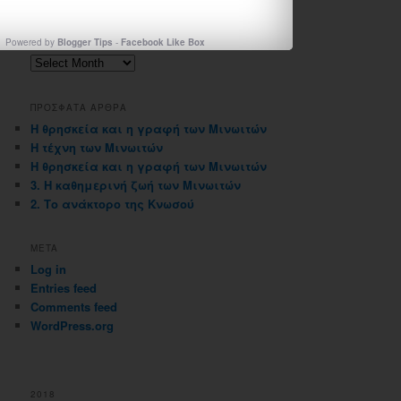
Powered by
Blogger Tips
-
Facebook Like Box
ΑΡΧΕΙΟΘΗΚΗ ΙΣΤΟΛΟΓΙΟΥ
Αρχειοθηκη
ιστολογιου
ΠΡΟΣΦΑΤΑ ΑΡΘΡΑ
Η θρησκεία και η γραφή των Μινωιτών
Η τέχνη των Μινωιτών
Η θρησκεία και η γραφή των Μινωιτών
3. Η καθημερινή ζωή των Μινωιτών
2. Το ανάκτορο της Κνωσού
META
Log in
Entries feed
Comments feed
WordPress.org
2018