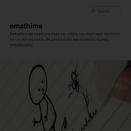
Skip
Skip
to
to
Sear
primary
secondary
content
content
emathima
Εκπαιδευτικό υλικό για όλες τις τάξεις του δημοτικού σχολείου
και το νηπιαγωγείο. Θέματα ειδικής και διαπολιτισμικής
εκπαίδευσης.