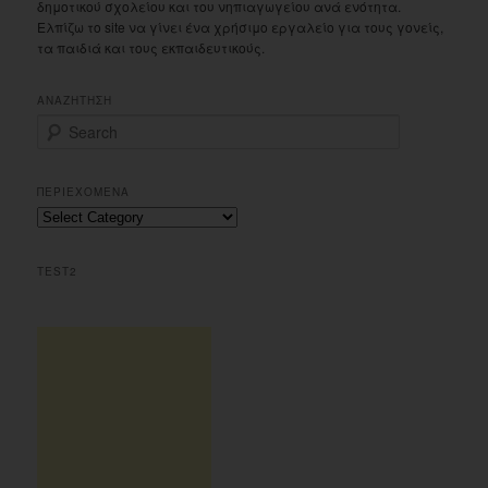
δημοτικού σχολείου και του νηπιαγωγείου ανά ενότητα.
Ελπίζω το site να γίνει ένα χρήσιμο εργαλείο για τους γονείς,
τα παιδιά και τους εκπαιδευτικούς.
ΑΝΑΖΗΤΗΣΗ
S
e
a
r
ΠΕΡΙΕΧΟΜΕΝΑ
c
Περιεχομενα
h
TEST2