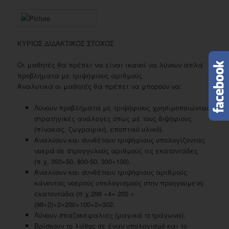
ΚΥΡΙΟΣ ΔΙΔΑΚΤΙΚΟΣ ΣΤΟΧΟΣ
Οι μαθητές θα πρέπει να είναι ικανοί να λύνουν απλά
προβλήματα με τριψήφιους αριθμούς
Αναλυτικά οι μαθητές θα πρέπει να μπορούν να:
Λύνουν προβλήματα με τριψήφιους χρησιμοποιώντας
στρατηγικές ανάλογες όπως με τους διψήφιους
(πίνακας, ζωγραφική, εποπτικό υλικό).
Αναλύουν και συνθέτουν τριψήφιους υπολογίζοντας
νοερά σε στρογγυλούς αριθμούς τις εκατοντάδες
(π.χ. 350+50, 800-50, 300+100).
Αναλύουν και συνθέτουν τριψήφιους αριθμούς
κάνοντας νοερούς υπολογισμούς στην προηγούμενη
εκατοντάδα (π.χ.298 +4= 200 +
(98+2)+2=200+100+2=302.
Λύνουν σπαζοκεφαλιές (μαγικά τετράγωνα).
Βρίσκουν το λάθος σε έναν υπολογισμό και το