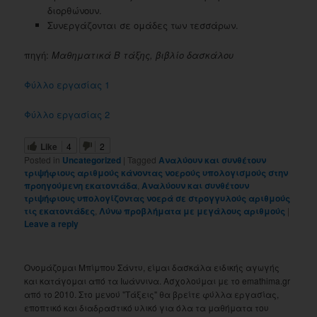
διορθώνουν.
Συνεργάζονται σε ομάδες των τεσσάρων.
πηγή:
Μαθηματικά Β τάξης, βιβλίο δασκάλου
Φύλλο εργασίας 1
Φύλλο εργασίας 2
Like
4
2
Posted in
Uncategorized
|
Tagged
Αναλύουν και συνθέτουν
τριψήφιους αριθμούς κάνοντας νοερούς υπολογισμούς στην
προηγούμενη εκατοντάδα
,
Αναλύουν και συνθέτουν
τριψήφιους υπολογίζοντας νοερά σε στρογγυλούς αριθμούς
τις εκατοντάδες
,
Λύνω προβλήματα με μεγάλους αριθμούς
|
Leave a reply
Ονομάζομαι Μπίμπου Σάντυ, είμαι δασκάλα ειδικής αγωγής
και κατάγομαι από τα Ιωάννινα. Ασχολούμαι με το emathima.gr
από το 2010. Στο μενού "Τάξεις" θα βρείτε φύλλα εργασίας,
εποπτικό και διαδραστικό υλικό για όλα τα μαθήματα του