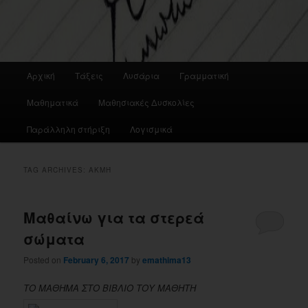
Main
Αρχική
Τάξεις
Λυσάρια
Γραμματική
menu
Μαθηματικά
Μαθησιακές Δυσκολίες
Παράλληλη στήριξη
Λογισμικά
TAG ARCHIVES:
ΑΚΜΉ
Μαθαίνω για τα στερεά
σώματα
Posted on
February 6, 2017
by
emathima13
ΤΟ ΜΑΘΗΜΑ ΣΤΟ ΒΙΒΛΙΟ ΤΟΥ ΜΑΘΗΤΗ