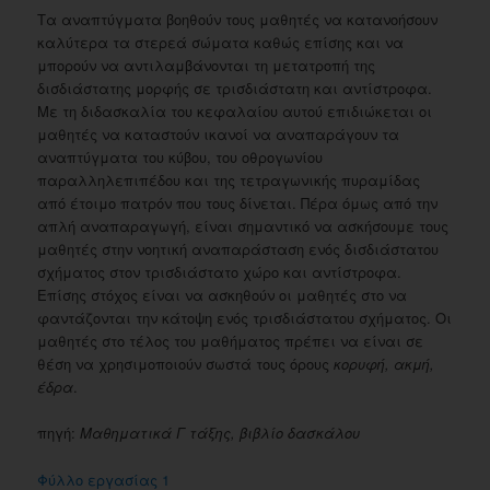
Τα αναπτύγματα βοηθούν τους μαθητές να κατανοήσουν
καλύτερα τα στερεά σώματα καθώς επίσης και να
μπορούν να αντιλαμβάνονται τη μετατροπή της
δισδιάστατης μορφής σε τρισδιάστατη και αντίστροφα.
Με τη διδασκαλία του κεφαλαίου αυτού επιδιώκεται οι
μαθητές να καταστούν ικανοί να αναπαράγουν τα
αναπτύγματα του κύβου, του οθρογωνίου
παραλληλεπιπέδου και της τετραγωνικής πυραμίδας
από έτοιμο πατρόν που τους δίνεται. Πέρα όμως από την
απλή αναπαραγωγή, είναι σημαντικό να ασκήσουμε τους
μαθητές στην νοητική αναπαράσταση ενός δισδιάστατου
σχήματος στον τρισδιάστατο χώρο και αντίστροφα.
Επίσης στόχος είναι να ασκηθούν οι μαθητές στο να
φαντάζονται την κάτοψη ενός τρισδιάστατου σχήματος. Οι
μαθητές στο τέλος του μαθήματος πρέπει να είναι σε
θέση να χρησιμοποιούν σωστά τους όρους
κορυφή, ακμή,
έδρα
.
πηγή:
Μαθηματικά Γ τάξης, βιβλίο δασκάλου
Φύλλο εργασίας 1