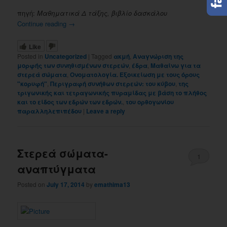
πηγή:
Μαθηματικά Δ τάξης, βιβλίο δασκάλου
Continue reading
→
Like
Posted in
Uncategorized
|
Tagged
ακμή
,
Αναγνώριση της
μορφής των συνηθισμένων στερεών
,
έδρα
,
Μαθαίνω για τα
στερεά σώματα
,
Ονοματολογία. Εξοικείωση με τους όρους
"κορυφή"
,
Περιγραφή συνήθων στερεών: του κύβου
,
της
τριγωνικής και τετραγωνικής πυραμίδας με βάση το πλήθος
και το είδος των εδρών των εδρών.
,
του ορθογωνίου
παραλληλεπιπέδου
|
Leave a reply
Στερεά σώματα-
1
αναπτύγματα
Posted on
July 17, 2014
by
emathima13