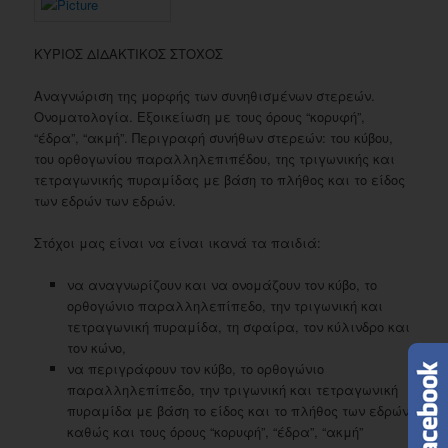
ΚΥΡΙΟΣ ΔΙΔΑΚΤΙΚΟΣ ΣΤΟΧΟΣ
Αναγνώριση της μορφής των συνηθισμένων στερεών.
Ονοματολογία. Εξοικείωση με τους όρους “κορυφή”,
“έδρα”, “ακμή”. Περιγραφή συνήθων στερεών: του κύβου,
του ορθογωνίου παραλληλεπιπέδου, της τριγωνικής και
τετραγωνικής πυραμίδας με βάση το πλήθος και το είδος
των εδρών των εδρών.
Στόχοι μας είναι να είναι ικανά τα παιδιά:
να αναγνωρίζουν και να ονομάζουν τον κύβο, το
ορθογώνιο παραλληλεπίπεδο, την τριγωνική και
τετραγωνική πυραμίδα, τη σφαίρα, τον κύλινδρο και
τον κώνο,
να περιγράφουν τον κύβο, το ορθογώνιο
παραλληλεπίπεδο, την τριγωνική και τετραγωνική
πυραμίδα με βάση το είδος και το πλήθος των εδρών,
καθώς και τους όρους “κορυφή”, “έδρα”, “ακμή”