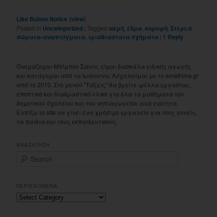
(
)
Like Button Notice
view
Posted in
Uncategorized
|
Tagged
ακμή
,
έδρα
,
κορυφή
,
Στερεά
σώματα-αναπτύγματα
,
τρισδιάστατα σχήματα
|
1
Reply
Ονομάζομαι Μπίμπου Σάντυ, είμαι δασκάλα ειδικής αγωγής
και κατάγομαι από τα Ιωάννινα. Ασχολούμαι με το emathima.gr
από το 2010. Στο μενού "Τάξεις" θα βρείτε φύλλα εργασίας,
εποπτικό και διαδραστικό υλικό για όλα τα μαθήματα του
δημοτικού σχολείου και του νηπιαγωγείου ανά ενότητα.
Ελπίζω το site να γίνει ένα χρήσιμο εργαλείο για τους γονείς,
τα παιδιά και τους εκπαιδευτικούς.
ΑΝΑΖΗΤΗΣΗ
S
e
a
r
ΠΕΡΙΕΧΟΜΕΝΑ
c
Περιεχομενα
h