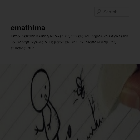
Skip
Skip
to
to
Sear
primary
secondary
content
content
emathima
Εκπαιδευτικό υλικό για όλες τις τάξεις του δημοτικού σχολείου
και το νηπιαγωγείο. Θέματα ειδικής και διαπολιτισμικής
εκπαίδευσης.