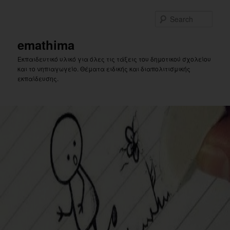
Skip
Skip
to
to
Sear
primary
secondary
content
content
emathima
Εκπαιδευτικό υλικό για όλες τις τάξεις του δημοτικού σχολείου
και το νηπιαγωγείο. Θέματα ειδικής και διαπολιτισμικής
εκπαίδευσης.