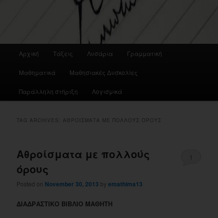
Main
Αρχική
Τάξεις
Λυσάρια
Γραμματική
menu
Μαθηματικά
Μαθησιακές Δυσκολίες
Παράλληλη στήριξη
Λογισμικά
TAG ARCHIVES:
ΑΘΡΟΊΣΜΑΤΑ ΜΕ ΠΟΛΛΟΎΣ ΌΡΟΥΣ
Αθροίσματα με πολλούς
1
όρους
Posted on
November 30, 2013
by
emathima13
ΔΙΑΔΡΑΣΤΙΚΟ ΒΙΒΛΙΟ ΜΑΘΗΤΗ