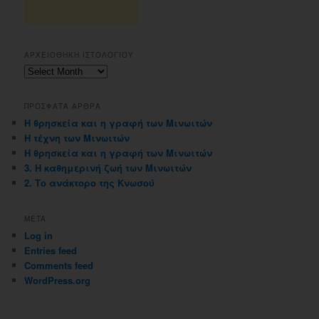
ΑΡΧΕΙΟΘΗΚΗ ΙΣΤΟΛΟΓΙΟΥ
Αρχειοθηκη
ιστολογιου
ΠΡΟΣΦΑΤΑ ΑΡΘΡΑ
Η θρησκεία και η γραφή των Μινωιτών
Η τέχνη των Μινωιτών
Η θρησκεία και η γραφή των Μινωιτών
3. Η καθημερινή ζωή των Μινωιτών
2. Το ανάκτορο της Κνωσού
META
Log in
Entries feed
Comments feed
WordPress.org