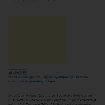
Like
Posted in
Uncategorized
|
Tagged
αθροίσματα με πολλούς
όρους
,
φύλλο εργασίας
|
1
Reply
Ονομάζομαι Μπίμπου Σάντυ, είμαι δασκάλα ειδικής αγωγής
και κατάγομαι από τα Ιωάννινα. Ασχολούμαι με το emathima.gr
από το 2010. Στο μενού "Τάξεις" θα βρείτε φύλλα εργασίας,