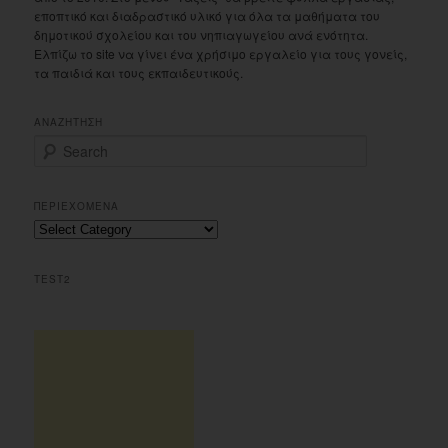
εποπτικό και διαδραστικό υλικό για όλα τα μαθήματα του
δημοτικού σχολείου και του νηπιαγωγείου ανά ενότητα.
Ελπίζω το site να γίνει ένα χρήσιμο εργαλείο για τους γονείς,
τα παιδιά και τους εκπαιδευτικούς.
ΑΝΑΖΗΤΗΣΗ
S
e
a
r
ΠΕΡΙΕΧΟΜΕΝΑ
c
Περιεχομενα
h
TEST2