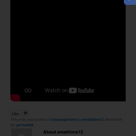
Like
This entry was posted in
Uncategorized
by
emathima13
. Bookmark
the
permalink
.
About emathima13