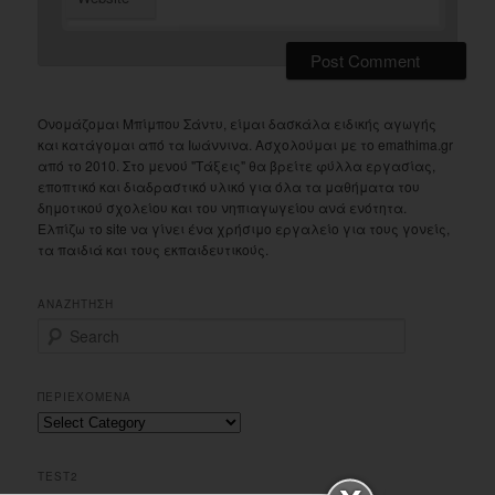
Ονομάζομαι Μπίμπου Σάντυ, είμαι δασκάλα ειδικής αγωγής
και κατάγομαι από τα Ιωάννινα. Ασχολούμαι με το emathima.gr
από το 2010. Στο μενού "Τάξεις" θα βρείτε φύλλα εργασίας,
εποπτικό και διαδραστικό υλικό για όλα τα μαθήματα του
δημοτικού σχολείου και του νηπιαγωγείου ανά ενότητα.
Ελπίζω το site να γίνει ένα χρήσιμο εργαλείο για τους γονείς,
τα παιδιά και τους εκπαιδευτικούς.
ΑΝΑΖΗΤΗΣΗ
S
e
a
r
ΠΕΡΙΕΧΟΜΕΝΑ
c
Περιεχομενα
h
TEST2