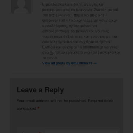
Είμαι δασκάλα ειδικής αγωγής και
κατάγομαι από τα Ιωάννινα. Σκοπός αυτού
του site είναι να μπορώ να μοιραστώ
εκπαιδευτικό υλικό και ιδέες με γονείς και
συναδέλφους, προκειμένου να
εκπαιδεύσουμε τα παιδιά και να τους
παρέχουμε δεξιότητες και γνώσεις με πιο
αποτελεσματικό και ευχάριστο τρόπο.
Ελπίζω και εύχομαι το emathima.gr να γίνει
ένα χρήσιμο εργαλείο για τον δάσκαλο και
το γονιό.
View all posts by emathima13
→
Leave a Reply
Your email address will not be published.
Required fields
*
are marked