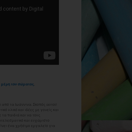
 μέρη του σώματος
,
 από τα Ιωάννινα. Σκοπός αυτού
ικό υλικό και ιδέες με γονείς και
τα παιδιά και να τους
οτελεσματικό και ευχάριστο
γίνει ένα χρήσιμο εργαλείο για