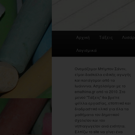
Main
Αρχική
Τάξεις
Λυσάρ
menu
Λογισμικά
Ονομάζομαι Μπίμπου Σάντυ,
είμαι δασκάλα ειδικής αγωγής
και κατάγομαι από τα
Ιωάννινα. Ασχολούμαι με το
emathima.gr από το 2010. Στο
μενού "Τάξεις" θα βρείτε
φύλλα εργασίας, εποπτικό και
διαδραστικό υλικό για όλα τα
μαθήματα του δημοτικού
σχολείου και του
νηπιαγωγείου ανά ενότητα.
Ελπίζω το site να γίνει ένα