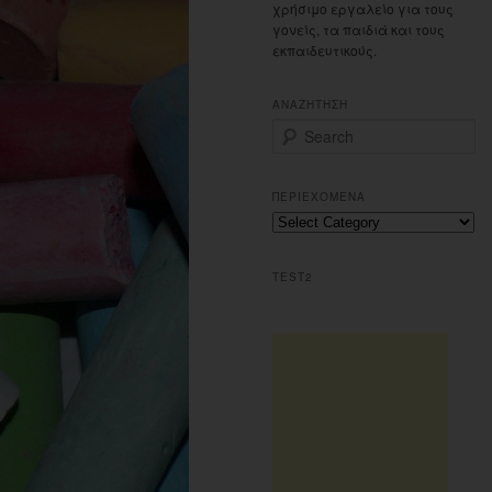
χρήσιμο εργαλείο για τους
γονείς, τα παιδιά και τους
εκπαιδευτικούς.
ΑΝΑΖΗΤΗΣΗ
S
e
a
r
ΠΕΡΙΕΧΟΜΕΝΑ
c
Περιεχομενα
h
TEST2