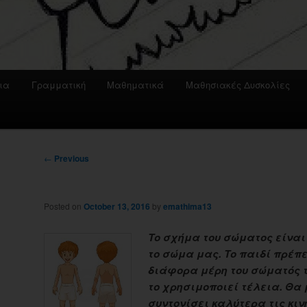
ια
Γραμματική
Μαθηματικά
Μαθησιακές Δυσκολίες
Post
←
Previous
navigation
Posted on
October 13, 2016
by
emathima13
Το σχήμα του σώματος είναι
το σώμα μας. Το παιδί πρέπε
διάφορα μέρη του σώματός τ
το χρησιμοποιεί τέλεια. Θα 
συντονίσει καλύτερα τις κινή