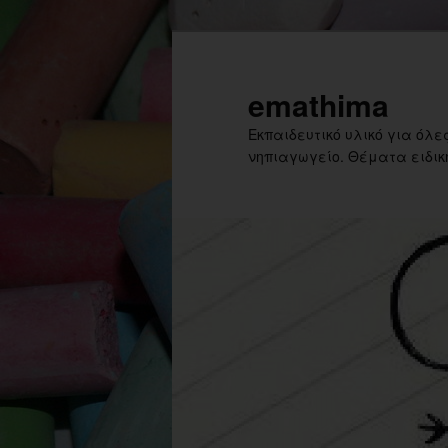
Skip
to
primary
emathima
content
Εκπαιδευτικό υλικό για όλες
νηπιαγωγείο. Θέματα ειδική