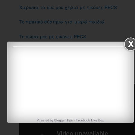
Χαρωπά τα δυο μου χέρια με εικόνες PECS
Το πεπτικό σύστημα για μικρά παιδιά
Το σώμα μου με εικόνες PECS
Το ανθρώπινο σώμα: από την επιτυχημένη γαλλική
έναν καιρό ήταν η Ζωή”
Powered by
Blogger Tips
-
Facebook Like Box