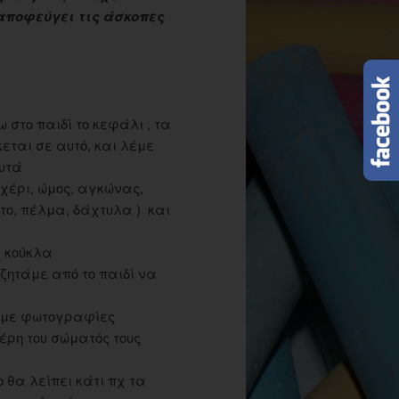
αποφεύγει τις άσκοπες
στο παιδί το κεφάλι , τα
κεται σε αυτό, και λέμε
αυτά
χέρι, ώμος, αγκώνας,
ατο, πέλμα, δάχτυλα ) και
α κούκλα
ητάμε από το παιδί να
μ με φωτογραφίες
έρη του σώματός τους
 θα λείπει κάτι πχ τα