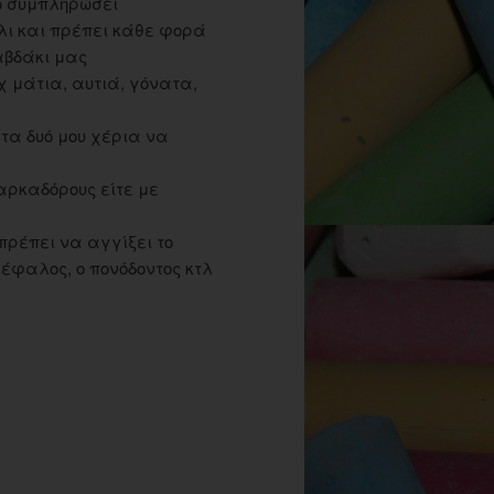
το συμπληρώσει
ήλι και πρέπει κάθε φορά
αβδάκι μας
χ μάτια, αυτιά, γόνατα,
τα δυό μου χέρια να
αρκαδόρους είτε με
πρέπει να αγγίξει το
έφαλος, ο πονόδοντος κτλ