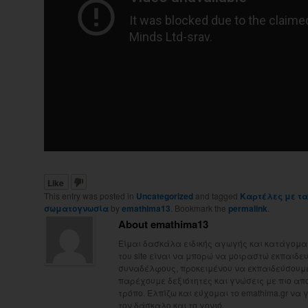
Like
This entry was posted in
Uncategorized
and tagged
Καρτέλες με τα
σωματογνωσία
by
emathima13
. Bookmark the
permalink
.
About emathima13
Είμαι δασκάλα ειδικής αγωγής και κατάγομαι
του site είναι να μπορώ να μοιραστώ εκπαιδευτ
συναδέλφους, προκειμένου να εκπαιδεύσουμε 
παρέχουμε δεξιότητες και γνώσεις με πιο απ
τρόπο. Ελπίζω και εύχομαι το emathima.gr να 
τον δάσκαλο και το γονιό.