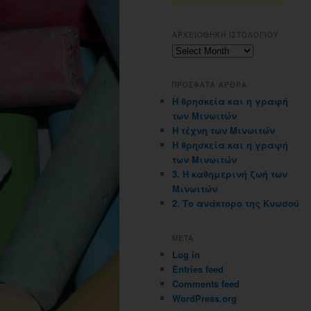
ΑΡΧΕΙΟΘΗΚΗ ΙΣΤΟΛΟΓΙΟΥ
Αρχειοθηκη
ιστολογιου
ΠΡΟΣΦΑΤΑ ΑΡΘΡΑ
Η θρησκεία και η γραφή
των Μινωιτών
Η τέχνη των Μινωιτών
Η θρησκεία και η γραφή
των Μινωιτών
3. Η καθημερινή ζωή των
Μινωιτών
2. Το ανάκτορο της Κνωσού
META
Log in
Entries feed
Comments feed
WordPress.org