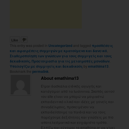
Like
This entry was posted in
Uncategorized
and tagged
προσθέσεις
και αφαιρέσεις συμμιγών με κρατούμενο και δανεικό
,
Σταθεροποίηση των γνώσεων για τους συμμιγείς και τους
δεκαδικούς. Προετοιμασία για τις μετατροπές μονάδων
,
Υπολογίζω με συμμιγείς και δεκαδικούς
by
emathima13
.
Bookmark the
permalink
.
About emathima13
Είμαι δασκάλα ειδικής αγωγής και
κατάγομαι από τα Ιωάννινα. Σκοπός αυτού
του site είναι να μπορώ να μοιραστώ
εκπαιδευτικό υλικό και ιδέες με γονείς και
συναδέλφους, προκειμένου να
εκπαιδεύσουμε τα παιδιά και να τους
παρέχουμε δεξιότητες και γνώσεις με πιο
αποτελεσματικό και ευχάριστο τρόπο.
Ελπίζω και εύχομαι το emathima.gr να γίνει