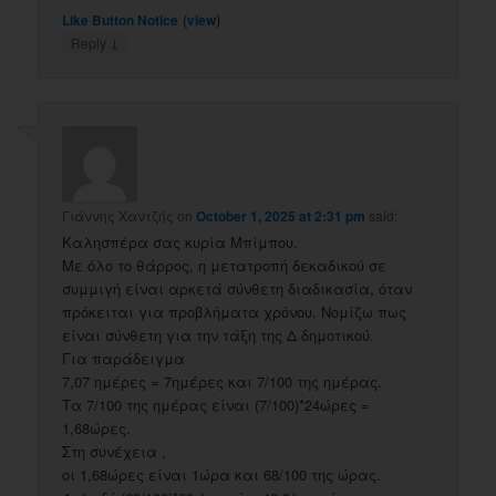
(
)
Like Button Notice
view
↓
Reply
Γιάννης Χαντζής
on
October 1, 2025 at 2:31 pm
said:
Καλησπέρα σας κυρία Μπίμπου.
Με όλο το θάρρος, η μετατροπή δεκαδικού σε
συμμιγή είναι αρκετά σύνθετη διαδικασία, όταν
πρόκειται για προβλήματα χρόνου. Νομίζω πως
είναι σύνθετη για την τάξη της Δ δημοτικού.
Για παράδειγμα
7,07 ημέρες = 7ημέρες και 7/100 της ημέρας.
Τα 7/100 της ημέρας είναι (7/100)*24ώρες =
1,68ώρες.
Στη συνέχεια ,
οι 1,68ώρες είναι 1ώρα και 68/100 της ώρας.