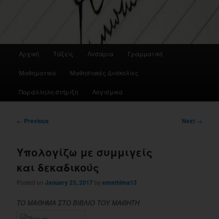
Main
Αρχική
Τάξεις
Λυσάρια
Γραμματική
menu
Μαθηματικά
Μαθησιακές Δυσκολίες
Παράλληλη στήριξη
Λογισμικά
Post
←
Previous
Next
→
navigation
Υπολογίζω με συμμιγείς
και δεκαδικούς
Posted on
January 23, 2017
by
emathima13
ΤΟ ΜΑΘΗΜΑ ΣΤΟ ΒΙΒΛΙΟ ΤΟΥ ΜΑΘΗΤΗ