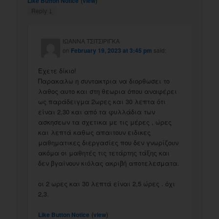
(
)
Like Button Notice
view
↓
Reply
ΙΩΑΝΝΑ ΤΣΙΤΣΙΡΙΓΚΑ
on
February 19, 2023 at 3:45 pm
said:
Εχετε δίκιο!
Παρακαλω η συντακτρια να διορθωσει το
λαθος αυτο και στη θεωρια όπου αναφέρει
ως παράδειγμα 2ωρες και 30 λεπτα ότι
είναι 2,30 και από τα φυλλάδια των
ασκησεων τα σχετικα με τις μέρες , ώρες
και λεπτά καθως απαιτουν ειδικες
μαθηματικες διεργασίες που δεν γνωρίζουν
ακόμα οι μαθητές τις τετάρτης τάξης και
δεν βγαίνουν κιόλας ακριβή αποτελεσματα.
οι 2 ωρες και 30 λεπτά είναι 2,5 ώρες . όχι
2,3.
(
)
Like Button Notice
view