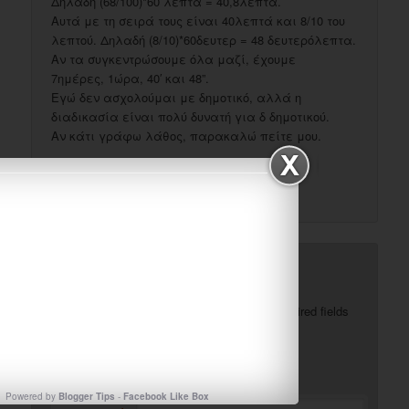
Δηλαδή (68/100)*60 λεπτά = 40,8λεπτά.
Αυτά με τη σειρά τους είναι 40λεπτά και 8/10 του
λεπτού. Δηλαδή (8/10)*60δευτερ = 48 δευτερόλεπτα.
Αν τα συγκεντρώσουμε όλα μαζί, έχουμε
7ημέρες, 1ώρα, 40′ και 48”.
Εγώ δεν ασχολούμαι με δημοτικό, αλλά η
διαδικασία είναι πολύ δυνατή για δ δημοτικού.
Αν κάτι γράφω λάθος, παρακαλώ πείτε μου.
(
)
Like Button Notice
view
↓
Reply
Leave a Reply
Your email address will not be published.
Required fields
*
are marked
Powered by
Blogger Tips
-
Facebook Like Box