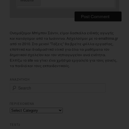
Ονομάζομαι Μπίμπου Σάντυ, είμαι δασκάλα ειδικής αγωγής
και κατάγομαι από τα Ιωάννινα. Ασχολούμαι με το emathima.gr
από το 2010. Στο μενού "Τάξεις" θα βρείτε φύλλα εργασίας,
εποπτικό και διαδραστικό υλικό για όλα τα μαθήματα του
δημοτικού σχολείου και του νηπιαγωγείου ανά ενότητα.
Ελπίζω το site να γίνει ένα χρήσιμο εργαλείο για τους γονείς,
τα παιδιά και τους εκπαιδευτικούς.
ΑΝΑΖΗΤΗΣΗ
S
e
a
r
ΠΕΡΙΕΧΟΜΕΝΑ
c
Περιεχομενα
h
TEST2