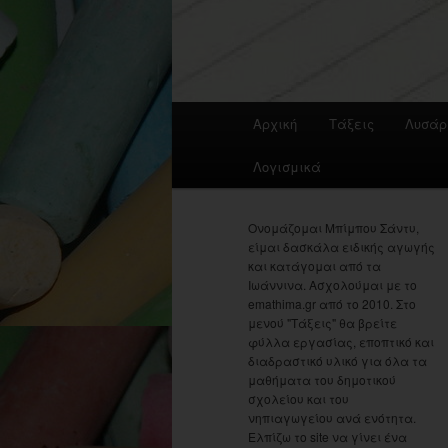
Main
Αρχική
Τάξεις
Λυσάρ
menu
Λογισμικά
Ονομάζομαι Μπίμπου Σάντυ,
είμαι δασκάλα ειδικής αγωγής
και κατάγομαι από τα
Ιωάννινα. Ασχολούμαι με το
emathima.gr από το 2010. Στο
μενού "Τάξεις" θα βρείτε
φύλλα εργασίας, εποπτικό και
διαδραστικό υλικό για όλα τα
μαθήματα του δημοτικού
σχολείου και του
νηπιαγωγείου ανά ενότητα.
Ελπίζω το site να γίνει ένα