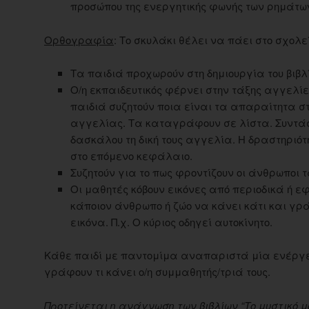
προσώπου της ενεργητικής φωνής των ρημάτω
Ορθογραφία
: Το σκυλάκι θέλει να πάει στο σχολεί
Τα παιδιά προχωρούν στη δημιουργία του βιβλίο
Ο/η εκπαιδευτικός φέρνει στην τάξης αγγελίε
παιδιά συζητούν ποια είναι τα απαραίτητα στ
αγγελίας. Τα καταγράφουν σε λίστα. Συντάσσ
δασκάλου τη δική τους αγγελία. Η δραστηριότ
στο επόμενο κεφάλαιο.
Συζητούν για το πως φροντίζουν οι άνθρωποι τ
Οι μαθητές κόβουν εικόνες από περιοδικά ή ε
κάποιον άνθρωπο ή ζώο να κάνει κάτι και γ
εικόνα. Π.χ. Ο κύριος οδηγεί αυτοκίνητο.
Κάθε παιδί με παντομίμα αναπαριστά μία ενέργε
γράφουν τι κάνει ο/η συμμαθητής/τριά τους.
Προτείνεται η ανάγνωση των βιβλίων “Το μυστικό μ