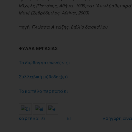
Μίχελς (Πατάκης, Αθήνα, 1999)και “Απωλέσθει πρά
Μπιέ (Ζεβρόδειλος, Αθήνα, 2000)
πηγή:
Γλώσσα Α τάξης, βιβλίο δασκάλου
ΦΥΛΛΑ ΕΡΓΑΣΙΑΣ
Το δίφθογγο φωνήεν ει
Συλλαβική μέθοδος(ει)
Το καπέλο περπατάει
καρτέλα ει
EI
γρήγορη αν