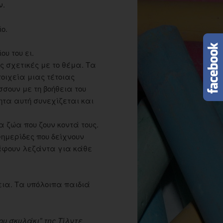
ν.
ο.
υ του ει.
ς σχετικές με το θέμα. Τα
οιχεία μιας τέτοιας
ουν με τη βοήθεια του
ητα αυτή συνεχίζεται και
α ζώα που ζουν κοντά τους.
φημερίδες που δείχνουν
ράφουν λεζάντα για κάθε
ια. Τα υπόλοιπα παιδιά
ου σκυλάκι” της Τίλντε