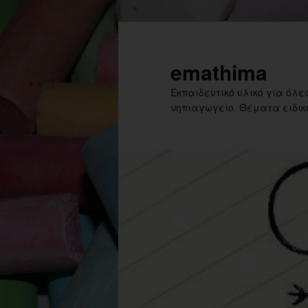
Skip
to
primary
emathima
content
Εκπαιδευτικό υλικό για όλες
νηπιαγωγείο. Θέματα ειδική