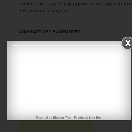
• Ο παππούς πήγε στο φαρμακείο να πάρει να χάπ
• Κέρδισα στο λαχείο!
ΔΙΑΔΡΑΣΤΙΚΕΣ ΕΦΑΡΜΟΓΕΣ
Το γράμμα ει
Το δίφθογγο ει
Πηγή: http://www.jele.gr, http://www.stintaxi.com
Powered by
Blogger Tips
-
Facebook Like Box