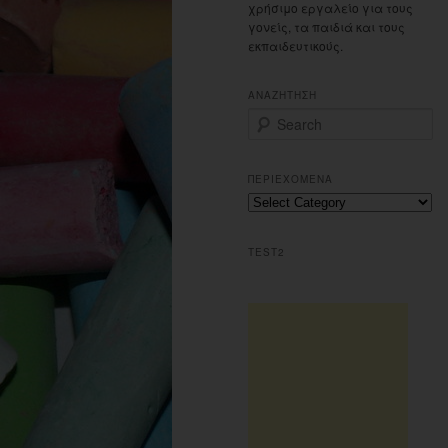
χρήσιμο εργαλείο για τους
γονείς, τα παιδιά και τους
εκπαιδευτικούς.
ΑΝΑΖΗΤΗΣΗ
S
e
a
r
ΠΕΡΙΕΧΟΜΕΝΑ
c
Περιεχομενα
h
TEST2