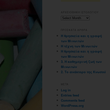
ΑΡΧΕΙΟΘΗΚΗ ΙΣΤΟΛΟΓΙΟΥ
Αρχειοθηκη
ιστολογιου
ΠΡΟΣΦΑΤΑ ΑΡΘΡΑ
Η θρησκεία και η γραφή
των Μινωιτών
Η τέχνη των Μινωιτών
Η θρησκεία και η γραφή
των Μινωιτών
3. Η καθημερινή ζωή των
Μινωιτών
2. Το ανάκτορο της Κνωσού
META
Log in
Entries feed
Comments feed
WordPress.org