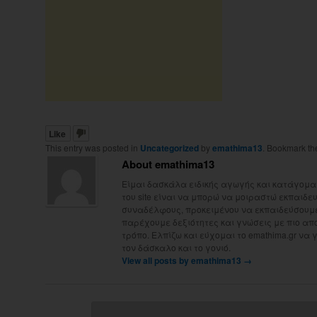
Like
This entry was posted in
Uncategorized
by
emathima13
. Bookmark t
About emathima13
Είμαι δασκάλα ειδικής αγωγής και κατάγομαι
του site είναι να μπορώ να μοιραστώ εκπαιδευτ
συναδέλφους, προκειμένου να εκπαιδεύσουμε 
παρέχουμε δεξιότητες και γνώσεις με πιο απ
τρόπο. Ελπίζω και εύχομαι το emathima.gr να 
τον δάσκαλο και το γονιό.
View all posts by emathima13
→