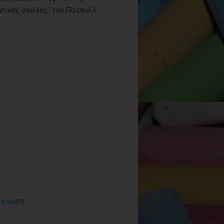
σινος σκύλος” του Πασκάλ
άγνωση