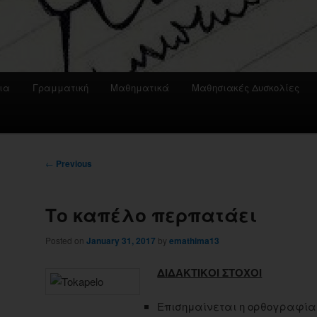
ια
Γραμματική
Μαθηματικά
Μαθησιακές Δυσκολίες
Post
←
Previous
navigation
Το καπέλο περπατάει
Posted on
January 31, 2017
by
emathima13
ΔΙΔΑΚΤΙΚΟΙ ΣΤΟΧΟΙ
Επισημαίνεται η ορθογραφία 