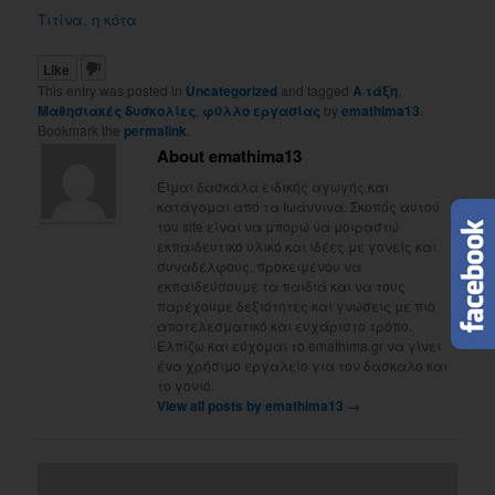
Τιτίνα, η κότα
Like
This entry was posted in
Uncategorized
and tagged
Α τάξη
,
Μαθησιακές δυσκολίες
,
φύλλο εργασίας
by
emathima13
.
Bookmark the
permalink
.
About emathima13
Είμαι δασκάλα ειδικής αγωγής και
κατάγομαι από τα Ιωάννινα. Σκοπός αυτού
του site είναι να μπορώ να μοιραστώ
εκπαιδευτικό υλικό και ιδέες με γονείς και
συναδέλφους, προκειμένου να
εκπαιδεύσουμε τα παιδιά και να τους
παρέχουμε δεξιότητες και γνώσεις με πιο
αποτελεσματικό και ευχάριστο τρόπο.
Ελπίζω και εύχομαι το emathima.gr να γίνει
ένα χρήσιμο εργαλείο για τον δάσκαλο και
το γονιό.
View all posts by emathima13
→