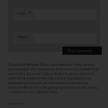
*
Email
Website
Ονομάζομαι Μπίμπου Σάντυ, είμαι δασκάλα ειδικής αγωγής
και κατάγομαι από τα Ιωάννινα. Ασχολούμαι με το emathima.gr
από το 2010. Στο μενού "Τάξεις" θα βρείτε φύλλα εργασίας,
εποπτικό και διαδραστικό υλικό για όλα τα μαθήματα του
δημοτικού σχολείου και του νηπιαγωγείου ανά ενότητα.
Ελπίζω το site να γίνει ένα χρήσιμο εργαλείο για τους γονείς,
τα παιδιά και τους εκπαιδευτικούς.
ΑΝΑΖΗΤΗΣΗ