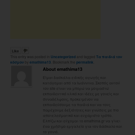
Like
This entry was posted in
Uncategorized
and tagged
Τα παιδιά του
κόσμου
by
emathima13
. Bookmark the
permalink
.
About emathima13
Είμαι δασκάλα ειδικής αγωγής και
κατάγομαι από τα Ιωάννινα. Σκοπός αυτού
του site είναι να μπορώ να μοιραστώ
εκπαιδευτικό υλικό και ιδέες με γονείς και
συναδέλφους, προκειμένου να
εκπαιδεύσουμε τα παιδιά και να τους
παρέχουμε δεξιότητες και γνώσεις με πιο
αποτελεσματικό και ευχάριστο τρόπο.
Ελπίζω και εύχομαι το emathima.gr να γίνει
ένα χρήσιμο εργαλείο για τον δάσκαλο και
το γονιό.