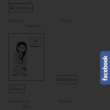
Βραζιλία
Γαλλία
Γερμανία
Γουατεμάλα
Ιαπωνία
Ινδία