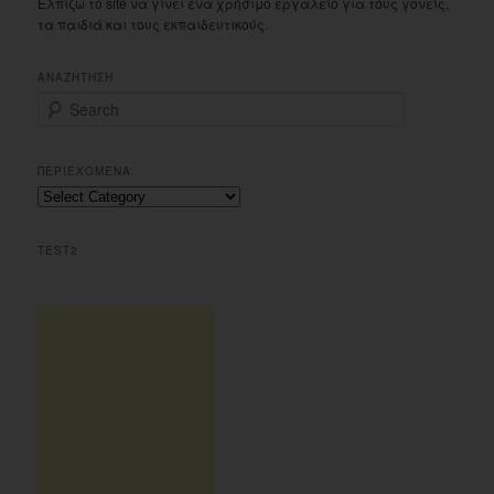
Ελπίζω το site να γίνει ένα χρήσιμο εργαλείο για τους γονείς,
τα παιδιά και τους εκπαιδευτικούς.
ΑΝΑΖΗΤΗΣΗ
S
e
a
r
ΠΕΡΙΕΧΟΜΕΝΑ
c
Περιεχομενα
h
TEST2