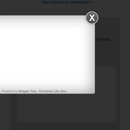
View all posts by emathima13
→
Leave a Reply
Your email address will not be published.
Required fields
*
are marked
*
Comment
Powered by
Blogger Tips
-
Facebook Like Box