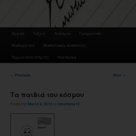
Main
Αρχική
Τάξεις
Λυσάρια
Γραμματική
menu
Μαθηματικά
Μαθησιακές Δυσκολίες
Παράλληλη στήριξη
Λογισμικά
Post
←
Previous
Next
→
navigation
Τα παιδιά του κόσμου
Posted on
March 8, 2015
by
emathima13