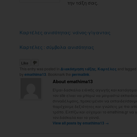
την τάξη σας.
Καρτέλες ανισότητας: νάνος-γίγαντας
Καρτέλες : σύμβολα ανισότητας
Like
This entry was posted in
Διακόσμηση τάξης
,
Καρτέλες
and tagge
by
emathima13
. Bookmark the
permalink
.
About emathima13
Είμαι δασκάλα ειδικής αγωγής και κατάγομαι
του site είναι να μπορώ να μοιραστώ εκπαιδευτ
συναδέλφους, προκειμένου να εκπαιδεύσουμε 
παρέχουμε δεξιότητες και γνώσεις με πιο απ
τρόπο. Ελπίζω και εύχομαι το emathima.gr να 
τον δάσκαλο και το γονιό.
View all posts by emathima13
→