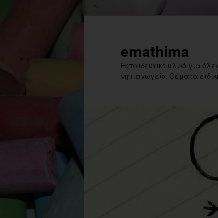
Skip
to
primary
emathima
content
Εκπαιδευτικό υλικό για όλες
νηπιαγωγείο. Θέματα ειδική