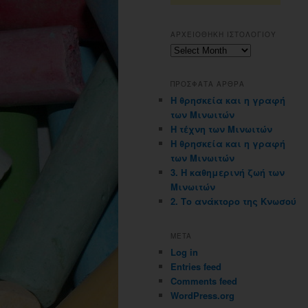
ΑΡΧΕΙΟΘΗΚΗ ΙΣΤΟΛΟΓΙΟΥ
Αρχειοθηκη
ιστολογιου
ΠΡΟΣΦΑΤΑ ΑΡΘΡΑ
Η θρησκεία και η γραφή
των Μινωιτών
Η τέχνη των Μινωιτών
Η θρησκεία και η γραφή
των Μινωιτών
3. Η καθημερινή ζωή των
Μινωιτών
2. Το ανάκτορο της Κνωσού
META
Log in
Entries feed
Comments feed
WordPress.org