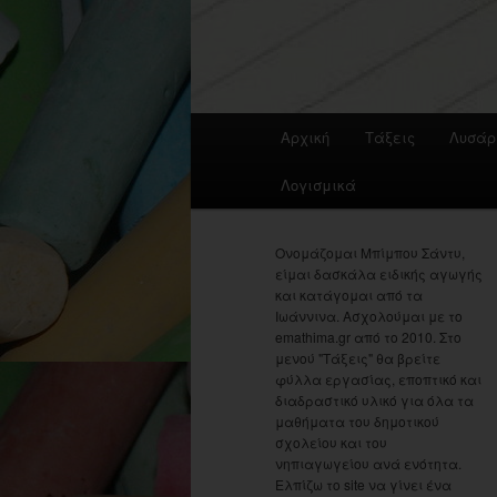
Main
Αρχική
Τάξεις
Λυσάρ
menu
Λογισμικά
Ονομάζομαι Μπίμπου Σάντυ,
είμαι δασκάλα ειδικής αγωγής
και κατάγομαι από τα
Ιωάννινα. Ασχολούμαι με το
emathima.gr από το 2010. Στο
μενού "Τάξεις" θα βρείτε
φύλλα εργασίας, εποπτικό και
διαδραστικό υλικό για όλα τα
μαθήματα του δημοτικού
σχολείου και του
νηπιαγωγείου ανά ενότητα.
Ελπίζω το site να γίνει ένα