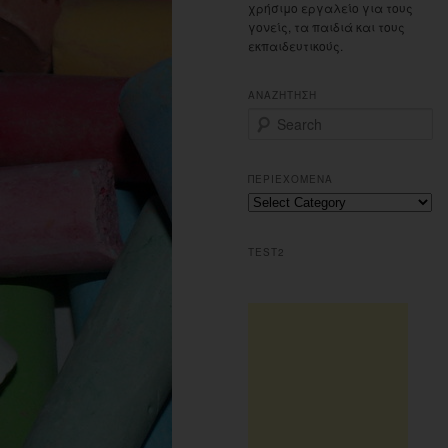
χρήσιμο εργαλείο για τους
γονείς, τα παιδιά και τους
εκπαιδευτικούς.
ΑΝΑΖΗΤΗΣΗ
S
e
a
r
ΠΕΡΙΕΧΟΜΕΝΑ
c
Περιεχομενα
h
TEST2