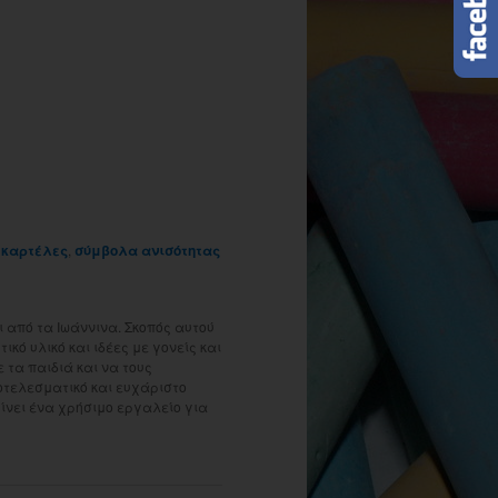
d
καρτέλες
,
σύμβολα ανισότητας
 από τα Ιωάννινα. Σκοπός αυτού
ικό υλικό και ιδέες με γονείς και
τα παιδιά και να τους
οτελεσματικό και ευχάριστο
γίνει ένα χρήσιμο εργαλείο για