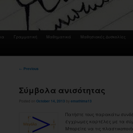
ια
Γραμματική
Μαθηματικά
Μαθησιακές Δυσκολίες
Post
←
Previous
navigation
Σύμβολα ανισότητας
Posted on
October 14, 2013
by
emathima13
Πατήστε τους παρακάτω συνδ
έγχρωμες καρτέλες με τα σύμ
Μπορείτε να τις πλαστικοποιή