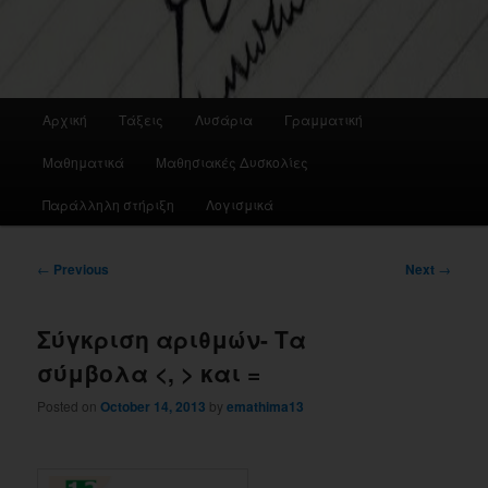
Main
Αρχική
Τάξεις
Λυσάρια
Γραμματική
menu
Μαθηματικά
Μαθησιακές Δυσκολίες
Παράλληλη στήριξη
Λογισμικά
Post
←
Previous
Next
→
navigation
Σύγκριση αριθμών- Τα
σύμβολα <, > και =
Posted on
October 14, 2013
by
emathima13