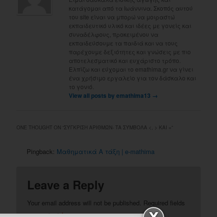
κατάγομαι από τα Ιωάννινα. Σκοπός αυτού
του site είναι να μπορώ να μοιραστώ
εκπαιδευτικό υλικό και ιδέες με γονείς και
συναδέλφους, προκειμένου να
εκπαιδεύσουμε τα παιδιά και να τους
παρέχουμε δεξιότητες και γνώσεις με πιο
αποτελεσματικό και ευχάριστο τρόπο.
Ελπίζω και εύχομαι το emathima.gr να γίνει
ένα χρήσιμο εργαλείο για τον δάσκαλο και
το γονιό.
View all posts by emathima13
→
ONE THOUGHT ON “
ΣΎΓΚΡΙΣΗ ΑΡΙΘΜΏΝ- ΤΑ ΣΎΜΒΟΛΑ <, > ΚΑΙ =
”
Pingback:
Μαθηματικά Α τάξη | e-mathima
Leave a Reply
Your email address will not be published.
Required fields
*
are marked