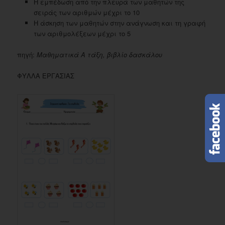
Η εμπέδωση από την πλευρά των μαθητών της
σειράς των αριθμών μέχρι το 10
Η άσκηση των μαθητών στην ανάγνωση και τη γραφή
των αριθμολέξεων μέχρι το 5
πηγή:
Μαθηματικά Α τάξη, βιβλίο δασκάλου
ΦΥΛΛΑ ΕΡΓΑΣΙΑΣ