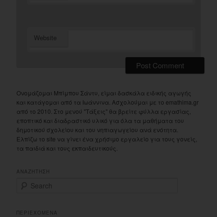
Website
Ονομάζομαι Μπίμπου Σάντυ, είμαι δασκάλα ειδικής αγωγής
και κατάγομαι από τα Ιωάννινα. Ασχολούμαι με το emathima.gr
από το 2010. Στο μενού "Τάξεις" θα βρείτε φύλλα εργασίας,
εποπτικό και διαδραστικό υλικό για όλα τα μαθήματα του
δημοτικού σχολείου και του νηπιαγωγείου ανά ενότητα.
Ελπίζω το site να γίνει ένα χρήσιμο εργαλείο για τους γονείς,
τα παιδιά και τους εκπαιδευτικούς.
ΑΝΑΖΗΤΗΣΗ
S
e
a
r
ΠΕΡΙΕΧΟΜΕΝΑ