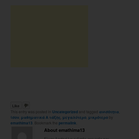
Like
This entry was posted in
Uncategorized
and tagged
ανισότητα
,
ίσον
,
μαθηματικά Α τάξης
,
μεγαλύτερο
,
μικρότερο
by
emathima13
. Bookmark the
permalink
.
About emathima13
Είμαι δασκάλα ειδικής αγωγής και