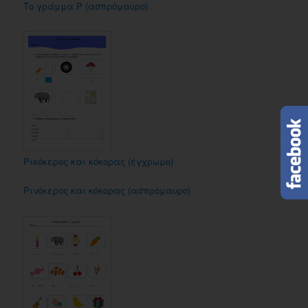
Το γράμμα Ρ (ασπρόμαυρο)
Ρικόκερος και κόκορας (έγχρωμο)
Ρινόκερος και κόκορας (ασπρόμαυρο)