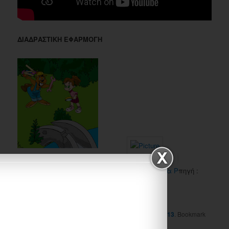
ΔΙΑΔΡΑΣΤΙΚΗ ΕΦΑΡΜΟΓΗ
Η ρωγμή στη γέφυρα (Ρ,ρ)
Το γράμμα Ρ
πηγή :
http://www.stintaxi.com
Like
This entry was posted in
Uncategorized
by
emathima13
. Bookmark
the
permalink
.