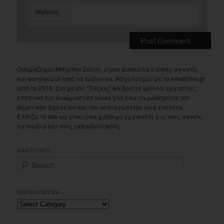
Website
Ονομάζομαι Μπίμπου Σάντυ, είμαι δασκάλα ειδικής αγωγής
και κατάγομαι από τα Ιωάννινα. Ασχολούμαι με το emathima.gr
από το 2010. Στο μενού "Τάξεις" θα βρείτε φύλλα εργασίας,
εποπτικό και διαδραστικό υλικό για όλα τα μαθήματα του
δημοτικού σχολείου και του νηπιαγωγείου ανά ενότητα.
Ελπίζω το site να γίνει ένα χρήσιμο εργαλείο για τους γονείς,
τα παιδιά και τους εκπαιδευτικούς.
ΑΝΑΖΗΤΗΣΗ
S
e
a
r
ΠΕΡΙΕΧΟΜΕΝΑ
c
Περιεχομενα
h