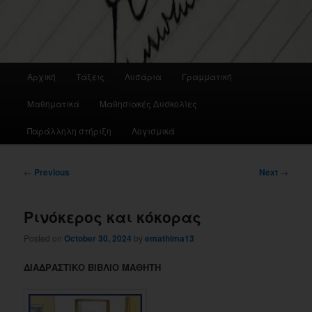
Main
Αρχική
Τάξεις
Λυσάρια
Γραμματική
menu
Μαθηματικά
Μαθησιακές Δυσκολίες
Παράλληλη στήριξη
Λογισμικά
Post
←
Previous
Next
→
navigation
Ρινόκερος και κόκορας
Posted on
October 30, 2024
by
emathima13
ΔΙΑΔΡΑΣΤΙΚΟ ΒΙΒΛΙΟ ΜΑΘΗΤΗ