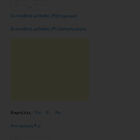
Συλλαβική μέθοδος (Ρ)(έγχρωμο)
Συλλαβική μέθοδος (Ρ) (ασπρόμαυρο)
Καρτέλες
:
Ρα
Ρι
Ρο
Αντιγραφή Ρ,ρ