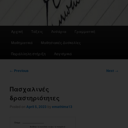
Main
Αρχική
Τάξεις
Λυσάρια
Γραμματική
menu
Μαθηματικά
Μαθησιακές Δυσκολίες
Παράλληλη στήριξη
Λογισμικά
Post
←
Previous
Next
→
navigation
Πασχαλινές
δραστηριότητες
Posted on
April 5, 2023
by
emathima13