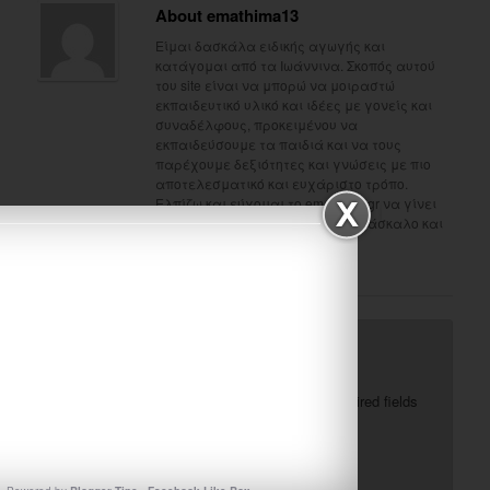
About emathima13
Είμαι δασκάλα ειδικής αγωγής και
κατάγομαι από τα Ιωάννινα. Σκοπός αυτού
του site είναι να μπορώ να μοιραστώ
εκπαιδευτικό υλικό και ιδέες με γονείς και
συναδέλφους, προκειμένου να
εκπαιδεύσουμε τα παιδιά και να τους
παρέχουμε δεξιότητες και γνώσεις με πιο
αποτελεσματικό και ευχάριστο τρόπο.
Ελπίζω και εύχομαι το emathima.gr να γίνει
ένα χρήσιμο εργαλείο για τον δάσκαλο και
το γονιό.
View all posts by emathima13
→
Leave a Reply
Your email address will not be published.
Required fields
*
are marked