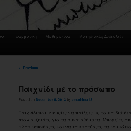
ια
Γραμματική
Μαθηματικά
Μαθησιακές Δυσκολίες
Post
←
Previous
navigation
Παιχνίδι με το πρόσωπο
Posted on
December 9, 2013
by
emathima13
Παιχνίδι που μπορείτε να παίξετε με τα παιδιά ότ
όταν συζητάτε για τα συναισθήματα. Μπορείτε ακ
πλατικοποιήσετε και να τα κρατήσετε τα κομμάτια