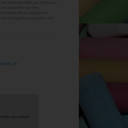
ικό υλικό και ιδέες με γονείς και
τα παιδιά και να τους
οτελεσματικό και ευχάριστο
γίνει ένα χρήσιμο εργαλείο για
γής | e-
 fields are marked