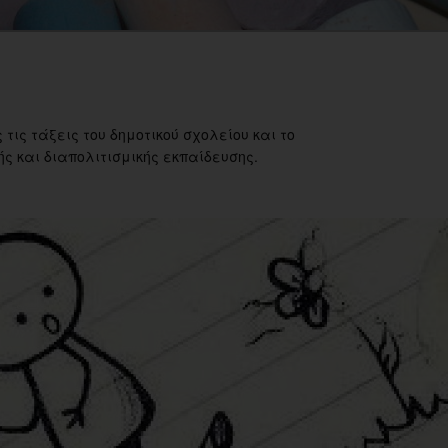
 τις τάξεις του δημοτικού σχολείου και το
ς και διαπολιτισμικής εκπαίδευσης.