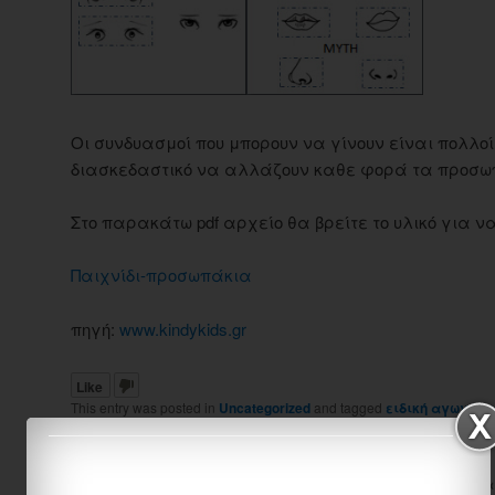
Οι συνδυασμοί που μπορουν να γίνουν είναι πολλοί
διασκεδαστικό να αλλάζουν καθε φορά τα προσω
Στο παρακάτω pdf αρχείο θα βρείτε το υλικό για ν
Παιχνίδι-προσωπάκια
πηγή:
www.kindykids.gr
Like
This entry was posted in
Uncategorized
and tagged
ειδική αγωγή
,
π
emathima13
. Bookmark the
permalink
.
About emathima13
Είμαι δασκάλα ειδικής αγωγής και κατάγομαι