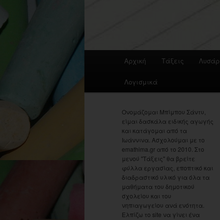
Main
Αρχική
Τάξεις
Λυσάρ
menu
Λογισμικά
Ονομάζομαι Μπίμπου Σάντυ,
είμαι δασκάλα ειδικής αγωγής
και κατάγομαι από τα
Ιωάννινα. Ασχολούμαι με το
emathima.gr από το 2010. Στο
μενού "Τάξεις" θα βρείτε
φύλλα εργασίας, εποπτικό και
διαδραστικό υλικό για όλα τα
μαθήματα του δημοτικού
σχολείου και του
νηπιαγωγείου ανά ενότητα.
Ελπίζω το site να γίνει ένα