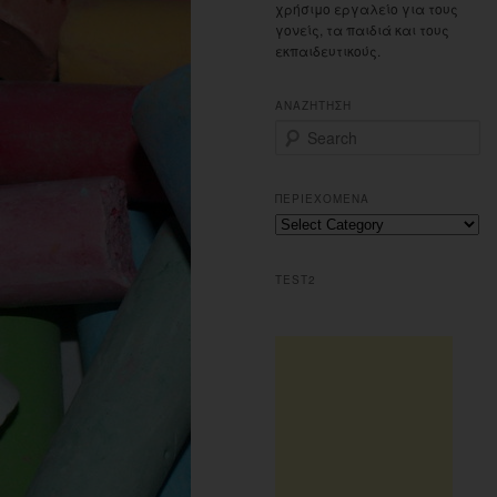
χρήσιμο εργαλείο για τους
γονείς, τα παιδιά και τους
εκπαιδευτικούς.
ΑΝΑΖΗΤΗΣΗ
S
e
a
r
ΠΕΡΙΕΧΟΜΕΝΑ
c
Περιεχομενα
h
TEST2