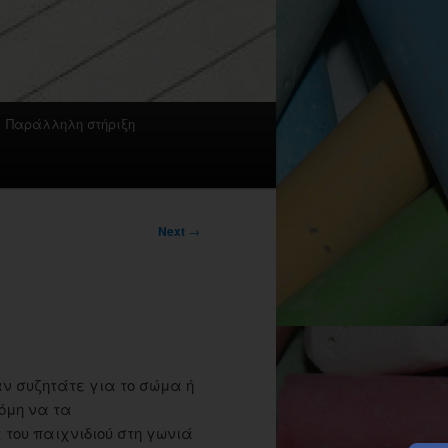
Παράλληλη στήριξη
Next
→
αν συζητάτε για το σώμα ή
όμη να τα
 του παιχνιδιού στη γωνιά