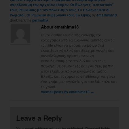
υπερδύναμη του αρχαίου κόσμου
,
Οι Έλληνες "κατακτούν"
τους Ρωμαίους με τον πολιτισμό τους
,
Οι Έλληνες και οι
Ρωμαίοι
,
Οι Ρωμαίοι κυβερνούν τους Έλληνες
by
emathima13
.
Bookmark the
permalink
.
About emathima13
Είμαι δασκάλα ειδικής αγωγής και
κατάγομαι από τα Ιωάννινα. Σκοπός αυτού
του site είναι να μπορώ να μοιραστώ
εκπαιδευτικό υλικό και ιδέες με γονείς και
συναδέλφους, προκειμένου να
εκπαιδεύσουμε τα παιδιά και να τους
παρέχουμε δεξιότητες και γνώσεις με πιο
αποτελεσματικό και ευχάριστο τρόπο.
Ελπίζω και εύχομαι το emathima.gr να γίνει
ένα χρήσιμο εργαλείο για τον δάσκαλο και
το γονιό.
View all posts by emathima13
→
Leave a Reply
Your email address will not be published.
Required fields