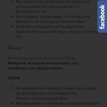
Να γνωρίσουν και να εκτιμήσουν οι μαθητές τον
ελληνορωμαϊκό πολιτισμό, μέσα από τα
δημιουργήματά του.
Να εκτιμήσουν τη συνεισφορά των Ελλήνων στη
δημιουργία του ελληνορωμαϊκού πολιτισμού.
Να δείξουν ενδιαφέρον για τα μνημεία που
σώζονται από τη ρωμαϊκή εποχή, ιδιαίτερα στον τόπο
τους.
Εικονική περιήγηση στο Πάνθεον της Ρώμης
Μάθημα 3ο: Η ρωμαϊκή αυτοκρατορία, μια
υπερδύναμη του αρχαίου κόσμου
ΣΤΟΧΟΙ
Να προσδιορίσουν οι μαθητές το χώρο της ρωμαϊκής
αυτοκρατορίας και να κατανοήσουν τον
πολυπολιτισμικό της χαρακτήρα.
Να επισημάνουν τα θετικά και τα αρνητικά στοιχεία