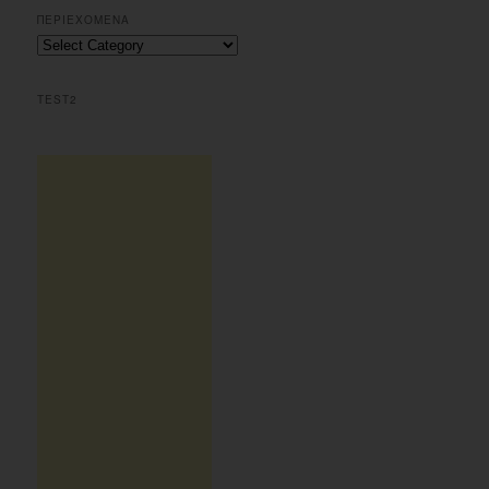
r
ΠΕΡΙΕΧΟΜΕΝΑ
c
Περιεχομενα
h
TEST2