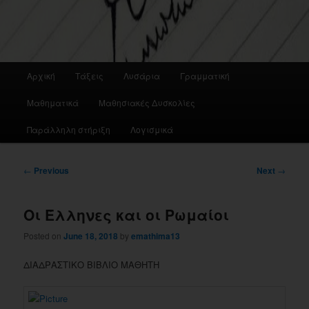
Main
Αρχική
Τάξεις
Λυσάρια
Γραμματική
menu
Μαθηματικά
Μαθησιακές Δυσκολίες
Παράλληλη στήριξη
Λογισμικά
Post
←
Previous
Next
→
navigation
Οι Έλληνες και οι Ρωμαίοι
Posted on
June 18, 2018
by
emathima13
ΔΙΑΔΡΑΣΤΙΚΟ ΒΙΒΛΙΟ ΜΑΘΗΤΗ