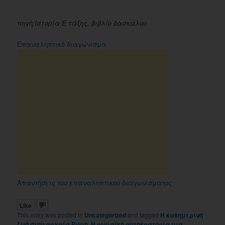
πηγή:
Ιστορία Ε τάξης, βιβλίο δασκάλου
Επαναληπτικό διαγώνισμα
Απαντήσεις του επαναληπτικού διαγωνίσματος
Like
This entry was posted in
Uncategorized
and tagged
Η καθημερινή
ζωή στην αρχαία Ρώμη
,
Η ρωμαϊκή αυτοκρατορία μια