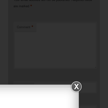
*
are marked
*
Comment
*
Name