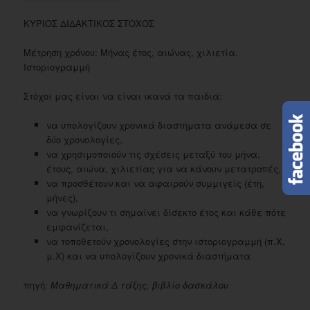
ΚΥΡΙΟΣ ΔΙΔΑΚΤΙΚΟΣ ΣΤΟΧΟΣ
Μέτρηση χρόνου: Μήνας έτος, αιώνας, χιλιετία.
Ιστοριογραμμή
Στόχοι μας είναι να είναι ικανά τα παιδιά:
να υπολογίζουν χρονικά διαστήματα ανάμεσα σε
δύο χρονολογίες,
να χρησιμοποιούν τις σχέσεις μεταξύ του μήνα,
έτους, αιώνα, χιλιετίας για να κάνουν μετατροπές,
να προσθέτουν και να αφαιρούν συμμιγείς (έτη,
μήνες),
να γνωρίζουν τι σημαίνει δίσεκτο έτος και κάθε πότε
εμφανίζεται,
να τοποθετούν χρονολογίες στην ιστοριογραμμή (π.Χ,
μ.Χ) και να υπολογίζουν χρονικά διαστήματα
πηγή:
Μαθηματικά Δ τάξης, βιβλίο δασκάλου