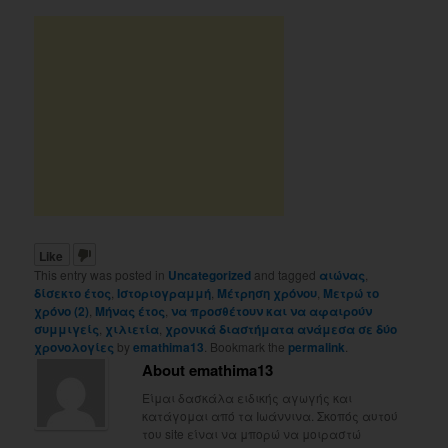
Like
This entry was posted in
Uncategorized
and tagged
αιώνας
,
δίσεκτο έτος
,
Ιστοριογραμμή
,
Μέτρηση χρόνου
,
Μετρώ το
χρόνο (2)
,
Μήνας έτος
,
να προσθέτουν και να αφαιρούν
συμμιγείς
,
χιλιετία
,
χρονικά διαστήματα ανάμεσα σε δύο
χρονολογίες
by
emathima13
. Bookmark the
permalink
.
About emathima13
Είμαι δασκάλα ειδικής αγωγής και
κατάγομαι από τα Ιωάννινα. Σκοπός αυτού
του site είναι να μπορώ να μοιραστώ