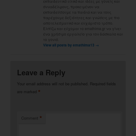
εκπαιδευτικό υλικό και ιδέες με γονείς και
συναδέλφους, προκειμένου να
εκπαιδεύσουμε τα παιδιά και να τους
παρέχουμε δεξιότητες και γνώσεις με πιο
αποτελεσματικό και ευχάριστο τρόπο.
Ελπίζω και εύχομαι το emathima.gr να γίνει
ένα χρήσιμο εργαλείο για τον δάσκαλο και
το γονιό.
View all posts by emathima13
→
Leave a Reply
Your email address will not be published.
Required fields
*
are marked
*
Comment