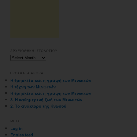
ΑΡΧΕΙΟΘΗΚΗ ΙΣΤΟΛΟΓΙΟΥ
Αρχειοθηκη
ιστολογιου
ΠΡΟΣΦΑΤΑ ΑΡΘΡΑ
Η θρησκεία και η γραφή των Μινωιτών
Η τέχνη των Μινωιτών
Η θρησκεία και η γραφή των Μινωιτών
3. Η καθημερινή ζωή των Μινωιτών
2. Το ανάκτορο της Κνωσού
META
Log in
Entries feed