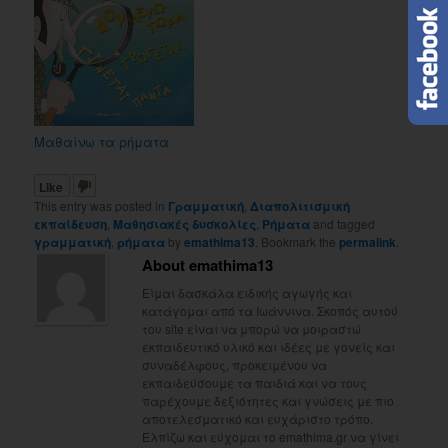
Μαθαίνω τα ρήματα
Like
This entry was posted in
Γραμματική
,
Διαπολιτισμική
εκπαίδευση
,
Μαθησιακές δυσκολίες
,
Ρήματα
and tagged
γραμματική
,
ρήματα
by
emathima13
. Bookmark the
permalink
.
About emathima13
Είμαι δασκάλα ειδικής αγωγής και
κατάγομαι από τα Ιωάννινα. Σκοπός αυτού
του site είναι να μπορώ να μοιραστώ
εκπαιδευτικό υλικό και ιδέες με γονείς και
συναδέλφους, προκειμένου να
εκπαιδεύσουμε τα παιδιά και να τους
παρέχουμε δεξιότητες και γνώσεις με πιο
αποτελεσματικό και ευχάριστο τρόπο.
Ελπίζω και εύχομαι το emathima.gr να γίνει