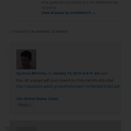
ένα χρήσιμο εργαλείο για τον δάσκαλο και
το γονιό.
View all posts by emathima13
→
4 THOUGHTS ON “
ΜΑΘΑΊΝΩ ΤΑ ΡΉΜΑΤΑ
”
Χρίστος Μπίτσης
on
January 10, 2016 at 9:41 am
said:
Και σε μορφή pdf (για ευκολία στην εκτύπωση) εδώ:
http://repository.edulll.gr/edulll/bitstream/10795/822/2/822.pdf
(
)
Like Button Notice
view
↓
Reply