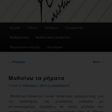
Main
Αρχική
Τάξεις
Λυσάρια
Γραμματική
menu
Μαθηματικά
Μαθησιακές Δυσκολίες
Παράλληλη στήριξη
Λογισμικά
Post
←
Previous
Next
→
navigation
Μαθαίνω τα ρήματα
Posted on
February 7, 2014
by
emathima13
Βοηθητικό διδακτικό υλικό πρακτικής γραμματικής για
την υποστήριξη της γλωσσικής μάθησης με
οπτικοποιημένες εξηγήσεις σε απλή γλώσσα και
ασκήσεις με πλούσια εικονογράφηση από το Εθνικό