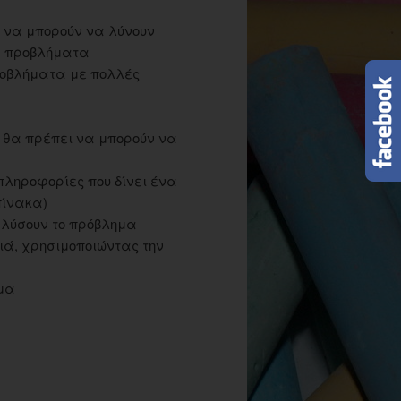
 να μπορούν να λύνουν
, προβλήματα
ροβλήματα με πολλές
 θα πρέπει να μπορούν να
ληροφορίες που δίνει ένα
πίνακα)
 λύσουν το πρόβλημα
ιά, χρησιμοποιώντας την
μα