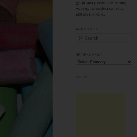
χρήσιμο εργαλείο για τους
γονείς, τα παιδιά και τους
εκπαιδευτικούς.
ΑΝΑΖΗΤΗΣΗ
S
e
a
r
ΠΕΡΙΕΧΟΜΕΝΑ
c
Περιεχομενα
h
TEST2