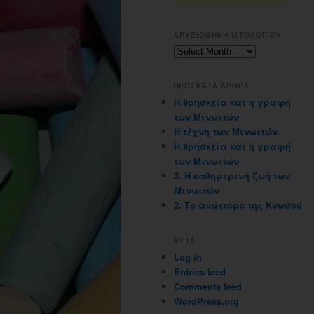
ΑΡΧΕΙΟΘΗΚΗ ΙΣΤΟΛΟΓΙΟΥ
Αρχειοθηκη
ιστολογιου
ΠΡΟΣΦΑΤΑ ΑΡΘΡΑ
Η θρησκεία και η γραφή
των Μινωιτών
Η τέχνη των Μινωιτών
Η θρησκεία και η γραφή
των Μινωιτών
3. Η καθημερινή ζωή των
Μινωιτών
2. Το ανάκτορο της Κνωσού
META
Log in
Entries feed
Comments feed
WordPress.org