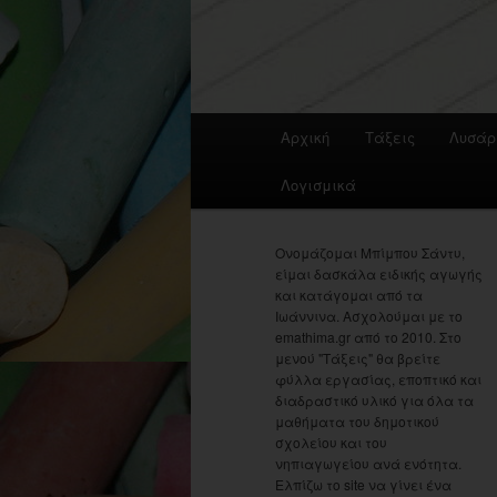
Main
Αρχική
Τάξεις
Λυσάρ
menu
Λογισμικά
Ονομάζομαι Μπίμπου Σάντυ,
είμαι δασκάλα ειδικής αγωγής
και κατάγομαι από τα
Ιωάννινα. Ασχολούμαι με το
emathima.gr από το 2010. Στο
μενού "Τάξεις" θα βρείτε
φύλλα εργασίας, εποπτικό και
διαδραστικό υλικό για όλα τα
μαθήματα του δημοτικού
σχολείου και του
νηπιαγωγείου ανά ενότητα.
Ελπίζω το site να γίνει ένα