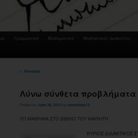
ια
Γραμματική
Μαθηματικά
Μαθησιακές Δυσκολίες
Post
←
Previous
navigation
Λύνω σύνθετα προβλήματα 
Posted on
June 26, 2014
by
emathima13
ΤΟ ΜΑΘΗΜΑ ΣΤΟ ΒΙΒΛΙΟ ΤΟΥ ΜΑΘΗΤΗ
ΚΥΡΙΟΣ ΔΙΔΑΚΤΙΚΟΣ 