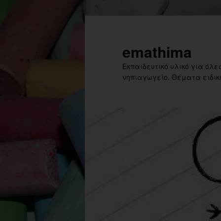
Skip
to
primary
emathima
content
Εκπαιδευτικό υλικό για όλες
νηπιαγωγείο. Θέματα ειδική