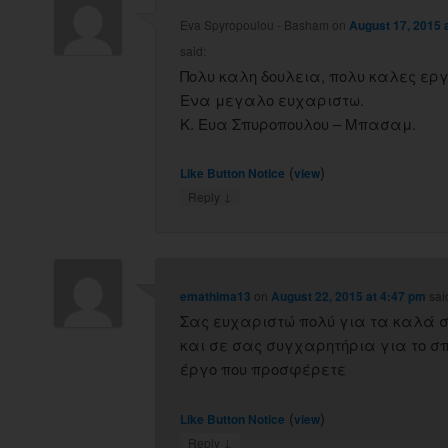
Eva Spyropoulou - Basham
on
August 17, 2015 
said:
Πολυ καλη δουλεια, πολυ καλες ερ
Ενα μεγαλο ευχαριστω.
Κ. Ευα Σπυροπουλου – Μπασαμ.
(
)
Like Button Notice
view
↓
Reply
emathima13
on
August 22, 2015 at 4:47 pm
sai
Σας ευχαριστώ πολύ για τα καλά σ
και σε σας συγχαρητήρια για το σ
έργο που προσφέρετε
(
)
Like Button Notice
view
↓
Reply