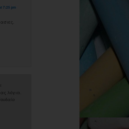
at 7:25 pm
γασιες.
d:
ας λόγια.
πουδαίο