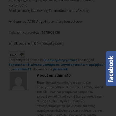
κατάποσης
Μαθησιακές δυσκολίες-Σε παιδιά και ενήλικες.
Απόφοιτος ΑΤΕΙ Λογοθεραπείας Ιωαννίνων
Τηλ. επικοινωνίας: 6978908136
email: papa_eirini@windowslive.com
Like
This entry was posted in
Προσφορά εργασίας
and tagged
θεραπεία
,
ιδιαίυετα μαθήματα
,
λογοθεραπεία
,
παρέμβαση
by
emathima13
. Bookmark the
permalink
.
About emathima13
Είμαι δασκάλα ειδικής αγωγής και
κατάγομαι από τα Ιωάννινα. Σκοπός αυτού
του site είναι να μπορώ να μοιραστώ
εκπαιδευτικό υλικό και ιδέες με γονείς και
συναδέλφους, προκειμένου να
εκπαιδεύσουμε τα παιδιά και να τους
παρέχουμε δεξιότητες και γνώσεις με πιο
αποτελεσματικό και ευχάριστο τρόπο.