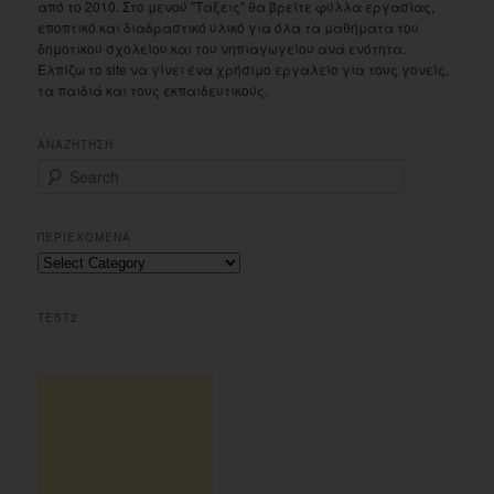
από το 2010. Στο μενού "Τάξεις" θα βρείτε φύλλα εργασίας,
εποπτικό και διαδραστικό υλικό για όλα τα μαθήματα του
δημοτικού σχολείου και του νηπιαγωγείου ανά ενότητα.
Ελπίζω το site να γίνει ένα χρήσιμο εργαλείο για τους γονείς,
τα παιδιά και τους εκπαιδευτικούς.
ΑΝΑΖΗΤΗΣΗ
S
e
a
r
ΠΕΡΙΕΧΟΜΕΝΑ
c
Περιεχομενα
h
TEST2